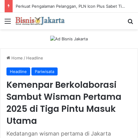
Perkuat Industri Laundry, Ketum ASLI Siapkan Pelaku Usaha Tembus Standar Dunia
Menu
Ca
Home
/
Headline
Headline
Pariwisata
Kemenpar Berkolaborasi
Sambut Wisman Pertama
2025 di Tiga Pintu Masuk
Utama
Kedatangan wisman pertama di Jakarta