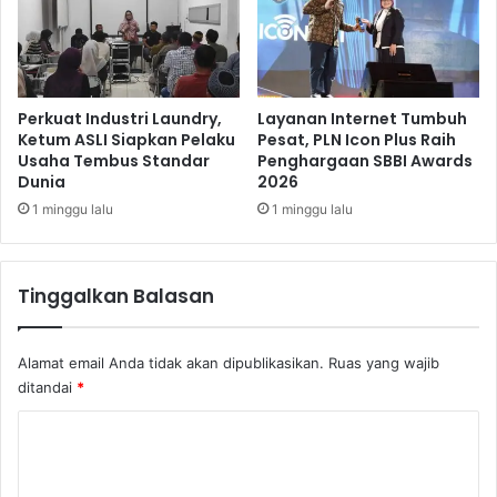
i
-
N
o
v
Perkuat Industri Laundry,
Layanan Internet Tumbuh
e
Ketum ASLI Siapkan Pelaku
Pesat, PLN Icon Plus Raih
Usaha Tembus Standar
Penghargaan SBBI Awards
m
Dunia
2026
b
e
1 minggu lalu
1 minggu lalu
r
2
0
Tinggalkan Balasan
2
4
M
Alamat email Anda tidak akan dipublikasikan.
Ruas yang wajib
e
ditandai
*
n
i
K
n
o
g
k
m