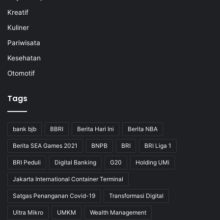
Kreatif
Kuliner
Pariwisata
Kesehatan
Otomotif
Tags
bank bjb
BBRI
Berita Hari Ini
Berita NBA
Berita SEA Games 2021
BNPB
BRI
BRI Liga 1
BRI Peduli
Digital Banking
G20
Holding UMi
Jakarta International Container Terminal
Satgas Penanganan Covid-19
Transformasi Digital
Ultra Mikro
UMKM
Wealth Management