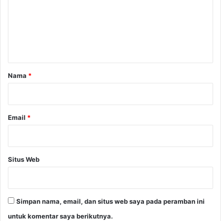
a
e
t
2
n
0
t
,
1
a
7
r
Nama
*
P
*
e
r
s
Email
*
e
n
Situs Web
Simpan nama, email, dan situs web saya pada peramban ini
untuk komentar saya berikutnya.