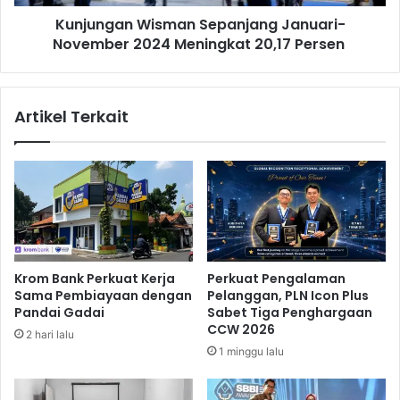
a
n
Kunjungan Wisman Sepanjang Januari-
l
W
a
November 2024 Meningkat 20,17 Persen
i
m
s
K
m
i
a
Artikel Terkait
s
n
a
S
r
e
a
p
n
a
S
n
a
j
s
a
a
n
Krom Bank Perkuat Kerja
Perkuat Pengalaman
r
g
Sama Pembiayaan dengan
Pelanggan, PLN Icon Plus
a
J
Pandai Gadai
Sabet Tiga Penghargaan
n
a
CCW 2026
2 hari lalu
n
1 minggu lalu
u
a
r