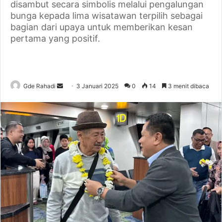
disambut secara simbolis melalui pengalungan
bunga kepada lima wisatawan terpilih sebagai
bagian dari upaya untuk memberikan kesan
pertama yang positif.
Gde Rahadi
S
3 Januari 2025
0
14
3 menit dibaca
e
n
d
a
n
e
m
a
i
l