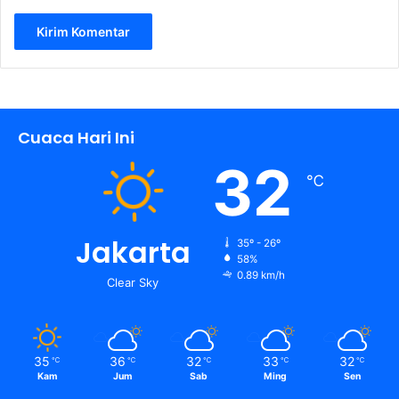
Cuaca Hari Ini
32
℃
Jakarta
35º - 26º
58%
0.89 km/h
Clear Sky
35
36
32
33
32
℃
℃
℃
℃
℃
Kam
Jum
Sab
Ming
Sen