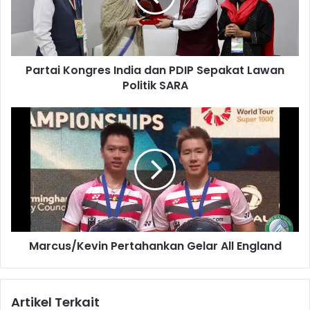
i
K
o
n
Partai Kongres India dan PDIP Sepakat Lawan
g
Politik SARA
r
e
s
M
I
a
n
r
d
c
i
u
a
s
d
/
a
K
n
e
P
Marcus/Kevin Pertahankan Gelar All England
v
D
i
I
n
P
P
Artikel Terkait
S
e