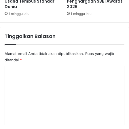
Usaha Tembus Standar
Penghargaan SBBI Awards
A
a
Dunia
2026
n
d
1 minggu lalu
1 minggu lalu
Tinggalkan Balasan
Alamat email Anda tidak akan dipublikasikan.
Ruas yang wajib
ditandai
*
K
o
m
e
n
t
a