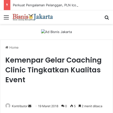
Perkuat Pengalaman Pelanggan, PLN Icon Plus Sabet Tiga Penghargaan CCW 2026
Menu
Ca
Home
Kemenpar Gelar Coaching
Clinic Tingkatkan Kualitas
Event
Kontributor
S
19 Maret 2018
0
5
2 menit dibaca
e