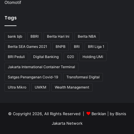
Otomotif
Tags
bank bjb
BBRI
Berita Hari Ini
Berita NBA
Berita SEA Games 2021
BNPB
BRI
BRI Liga 1
BRI Peduli
Digital Banking
G20
Holding UMi
Jakarta International Container Terminal
Satgas Penanganan Covid-19
Transformasi Digital
Ultra Mikro
UMKM
Wealth Management
© Copyright 2026, All Rights Reserved |
Beriklan
| by
Bisnis
Jakarta Network