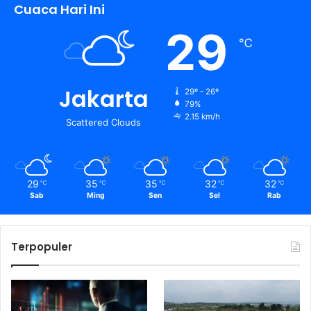
Cuaca Hari Ini
29
℃
Jakarta
29º - 26º
79%
2.15 km/h
Scattered Clouds
29
35
35
32
32
℃
℃
℃
℃
℃
Sab
Ming
Sen
Sel
Rab
Terpopuler