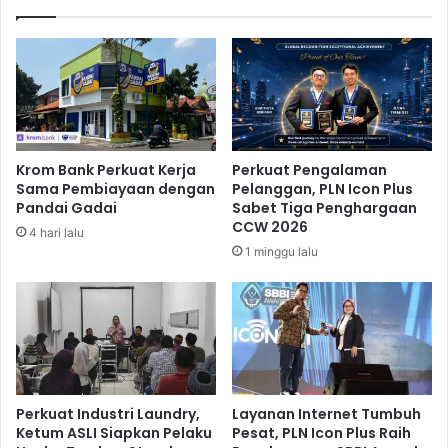
e
r
p
t
a
a
k
h
a
a
t
n
L
k
a
a
Krom Bank Perkuat Kerja
Perkuat Pengalaman
w
n
Sama Pembiayaan dengan
Pelanggan, PLN Icon Plus
a
G
Pandai Gadai
Sabet Tiga Penghargaan
n
e
CCW 2026
4 hari lalu
P
l
1 minggu lalu
o
a
l
r
i
A
t
l
i
l
k
E
S
n
A
g
Perkuat Industri Laundry,
Layanan Internet Tumbuh
R
Ketum ASLI Siapkan Pelaku
Pesat, PLN Icon Plus Raih
l