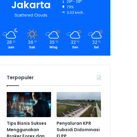
Jakarta
29º - 28º
79%
3.03 km/h
Scattered Clouds
28
36
35
32
32
℃
℃
℃
℃
℃
Jum
Sab
Ming
Sen
Sel
Terpopuler
Tips Bisnis Sukses
Penyaluran KPR
Menggunakan
Subsidi Didominasi
Broker Forex dan
FLPP