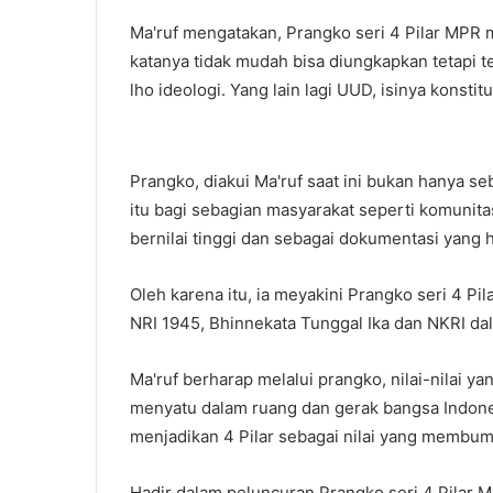
Ma'ruf mengatakan, Prangko seri 4 Pilar MPR m
katanya tidak mudah bisa diungkapkan tetapi te
lho ideologi. Yang lain lagi UUD, isinya konstit
Prangko, diakui Ma'ruf saat ini bukan hanya seb
itu bagi sebagian masyarakat seperti komunita
bernilai tinggi dan sebagai dokumentasi yang
Oleh karena itu, ia meyakini Prangko seri 4 Pi
NRI 1945, Bhinnekata Tunggal Ika dan NKRI da
Ma'ruf berharap melalui prangko, nilai-nilai 
menyatu dalam ruang dan gerak bangsa Indone
menjadikan 4 Pilar sebagai nilai yang membumi
Hadir dalam peluncuran Prangko seri 4 Pilar MP