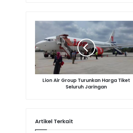
L
i
o
n
A
i
r
G
r
Lion Air Group Turunkan Harga Tiket
o
Seluruh Jaringan
u
p
T
u
r
u
Artikel Terkait
n
k