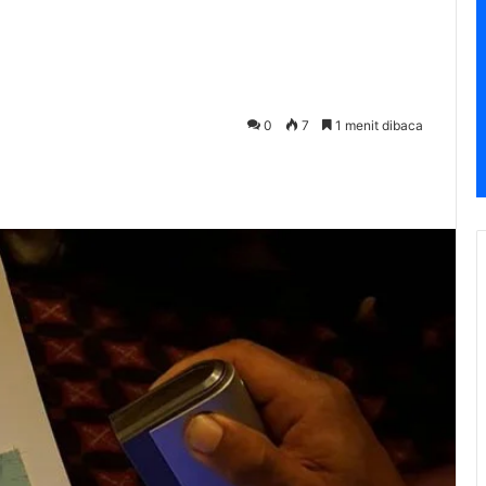
0
7
1 menit dibaca