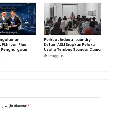
t
u
r
a
n
B
a
engalaman
Perkuat Industri Laundry,
r
 PLN Icon Plus
Ketum ASLI Siapkan Pelaku
u
a Penghargaan
Usaha Tembus Standar Dunia
T
1 minggu lalu
a
lu
r
i
f
P
e
s
a
w
ng wajib ditandai
*
a
t