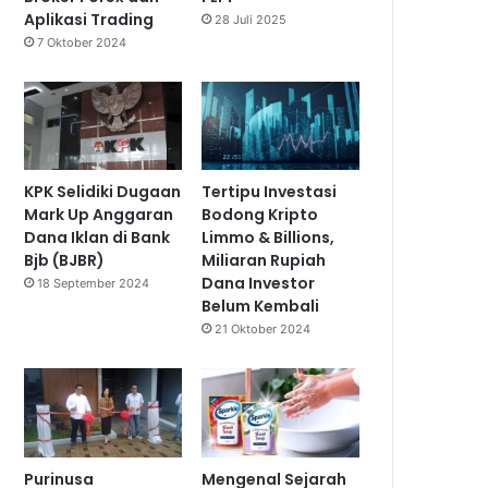
Aplikasi Trading
28 Juli 2025
7 Oktober 2024
KPK Selidiki Dugaan
Tertipu Investasi
Mark Up Anggaran
Bodong Kripto
Dana Iklan di Bank
Limmo & Billions,
Bjb (BJBR)
Miliaran Rupiah
Dana Investor
18 September 2024
Belum Kembali
21 Oktober 2024
Purinusa
Mengenal Sejarah