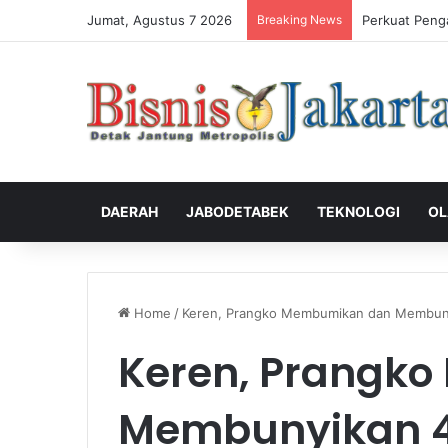
Jumat, Agustus 7 2026
Breaking News
Perkuat Peng
DAERAH
JABODETABEK
TEKNOLOGI
OL
Home
/
Keren, Prangko Membumikan dan Membunyi
Keren, Prangk
Membunyikan 4 