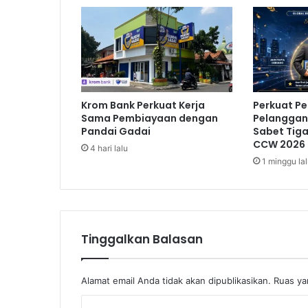
a
n
H
a
r
g
a
Krom Bank Perkuat Kerja
Perkuat P
T
Sama Pembiayaan dengan
Pelanggan,
i
Pandai Gadai
Sabet Tig
k
CCW 2026
4 hari lalu
e
1 minggu la
t
S
e
l
u
Tinggalkan Balasan
r
u
h
Alamat email Anda tidak akan dipublikasikan.
Ruas ya
J
a
K