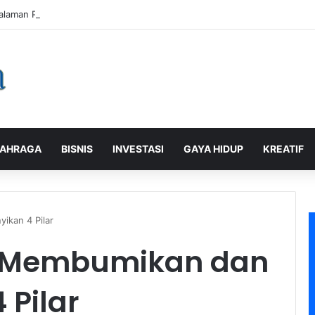
alaman Pelanggan, PLN Icon Plus Sabet Tiga Penghargaan CCW 2026
AHRAGA
BISNIS
INVESTASI
GAYA HIDUP
KREATIF
kan 4 Pilar
o Membumikan dan
Pilar