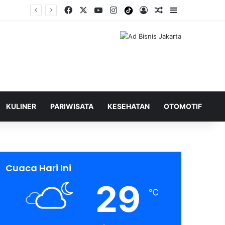
Facebook
X
YouTube
Instagram
Tiktok
Log In
Shuffle Berita
Sidebar
KULINER
PARIWISATA
KESEHATAN
OTOMOTIF
Cuaca Hari Ini
29
℃