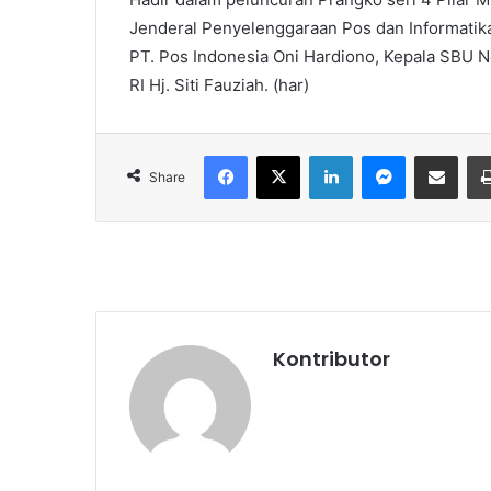
Jenderal Penyelenggaraan Pos dan Informatika
PT. Pos Indonesia Oni Hardiono, Kepala SBU
RI Hj. Siti Fauziah. (har)
Facebook
X
LinkedIn
Messenger
Share via Email
Share
Kontributor