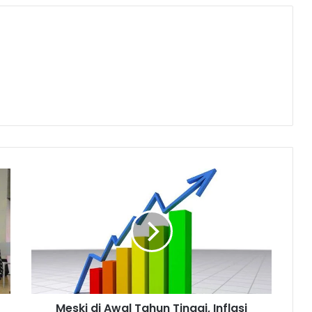
M
e
s
k
i
d
i
A
w
Meski di Awal Tahun Tinggi, Inflasi
a