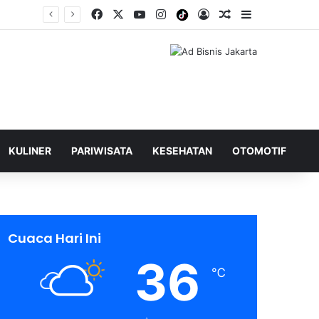
Facebook
X
YouTube
Instagram
Tiktok
Log In
Shuffle Berita
Sidebar
KULINER
PARIWISATA
KESEHATAN
OTOMOTIF
Cuaca Hari Ini
36
℃