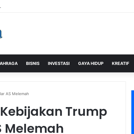
galaman Pelanggan, PLN Icon Plus Sabet Tiga Penghargaan CCW 2026
AHRAGA
BISNIS
INVESTASI
GAYA HIDUP
KREATIF
olar AS Melemah
 Kebijakan Trump
AS Melemah