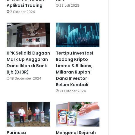
Aplikasi Trading
28 Juli 2025
7 Oktober 2024
KPK Selidiki Dugaan
Tertipu Investasi
Mark Up Anggaran
Bodong Kripto
Dana Iklan di Bank
Limmo & Billions,
Bjb (BJBR)
Miliaran Rupiah
Dana Investor
18 September 2024
Belum Kembali
21 Oktober 2024
Purinusa
Mengenal Sejarah