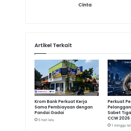
Cinta
s
A
l
b
u
m
B
Artikel Terkait
a
r
u
B
e
r
t
e
m
Krom Bank Perkuat Kerja
Perkuat P
a
Sama Pembiayaan dengan
Pelanggan,
C
Pandai Gadai
Sabet Tig
i
CCW 2026
5 hari lalu
n
1 minggu la
t