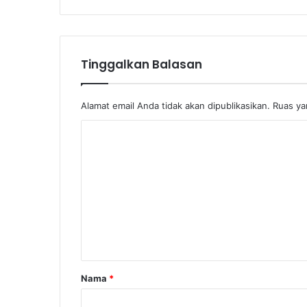
a
Tinggalkan Balasan
Alamat email Anda tidak akan dipublikasikan.
Ruas ya
K
o
m
e
n
t
a
r
Nama
*
*