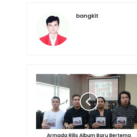
bangkit
A
r
m
a
d
a
R
i
l
Armada Rilis Album Baru Bertema
i