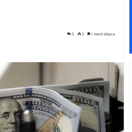
0
2
1 menit dibaca