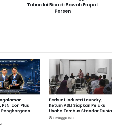
Tahun Ini Bisa di Bawah Empat
l
T
Persen
a
h
u
n
T
i
n
g
g
i
,
I
n
f
engalaman
Perkuat Industri Laundry,
l
 PLN Icon Plus
Ketum ASLI Siapkan Pelaku
a
a Penghargaan
Usaha Tembus Standar Dunia
s
1 minggu lalu
i
lu
T