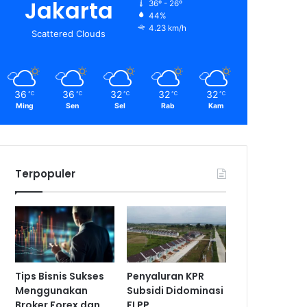
Jakarta
36º - 26º
44%
4.23 km/h
Scattered Clouds
36
36
32
32
32
℃
℃
℃
℃
℃
Ming
Sen
Sel
Rab
Kam
Terpopuler
Tips Bisnis Sukses
Penyaluran KPR
Menggunakan
Subsidi Didominasi
Broker Forex dan
FLPP