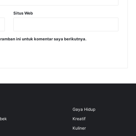
t
P
Situs Web
e
r
s
e
ramban ini untuk komentar saya berikutnya.
n
Gaya Hidup
bek
Kreatif
Kuliner