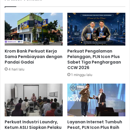
a
i
s
n
i
g
L
B
a
e
u
r
n
h
d
a
Krom Bank Perkuat Kerja
Perkuat Pengalaman
r
r
Sama Pembiayaan dengan
Pelanggan, PLN Icon Plus
y
g
Pandai Gadai
Sabet Tiga Penghargaan
I
a
CCW 2026
4 hari lalu
n
d
1 minggu lalu
d
i
o
I
n
n
e
d
s
o
i
n
a
e
M
s
Perkuat Industri Laundry,
Layanan Internet Tumbuh
u
i
Ketum ASLI Siapkan Pelaku
Pesat, PLN Icon Plus Raih