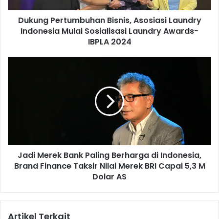
r
Dukung Pertumbuhan Bisnis, Asosiasi Laundry
t
Indonesia Mulai Sosialisasi Laundry Awards-
u
m
IBPLA 2024
b
u
J
h
a
a
d
n
i
B
M
i
e
s
r
n
e
i
k
s
Jadi Merek Bank Paling Berharga di Indonesia,
B
,
Brand Finance Taksir Nilai Merek BRI Capai 5,3 M
a
A
n
Dolar AS
s
k
o
P
s
a
Artikel Terkait
i
l