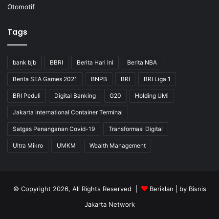
Otomotif
Tags
bank bjb
BBRI
Berita Hari Ini
Berita NBA
Berita SEA Games 2021
BNPB
BRI
BRI Liga 1
BRI Peduli
Digital Banking
G20
Holding UMi
Jakarta International Container Terminal
Satgas Penanganan Covid-19
Transformasi Digital
Ultra Mikro
UMKM
Wealth Management
© Copyright 2026, All Rights Reserved |
Beriklan
| by
Bisnis
Jakarta Network