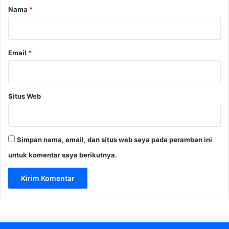
i
r
Nama
*
w
l
a
*
a
r
i
d
M
Email
*
s
e
-
r
I
e
B
k
P
Situs Web
B
L
R
A
I
2
C
0
Simpan nama, email, dan situs web saya pada peramban ini
a
2
p
untuk komentar saya berikutnya.
4
a
i
5
,
3
M
D