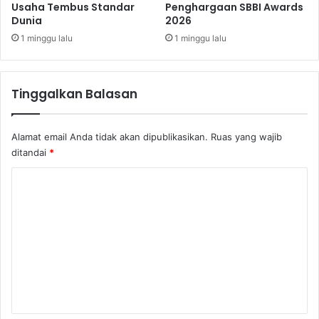
l
Usaha Tembus Standar
Penghargaan SBBI Awards
a
a
Dunia
2026
,
i
B
1 minggu lalu
1 minggu lalu
S
r
o
a
s
n
Tinggalkan Balasan
i
d
a
F
l
i
Alamat email Anda tidak akan dipublikasikan.
Ruas yang wajib
i
n
ditandai
*
s
a
a
n
K
s
c
i
o
e
L
T
m
a
a
e
u
k
n
s
n
d
i
t
r
r
y
N
a
A