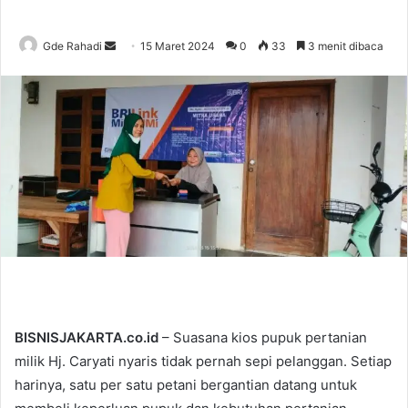
Gde Rahadi
S
15 Maret 2024
0
33
3 menit dibaca
e
n
d
a
n
e
m
a
i
l
BISNISJAKARTA.co.id
– Suasana kios pupuk pertanian
milik Hj. Caryati nyaris tidak pernah sepi pelanggan. Setiap
harinya, satu per satu petani bergantian datang untuk