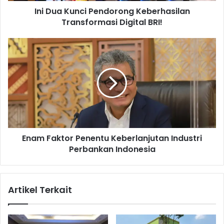
Ini Dua Kunci Pendorong Keberhasilan
c
Transformasi Digital BRI!
i
P
e
E
n
n
d
a
o
m
r
F
o
a
n
k
g
t
K
o
e
Enam Faktor Penentu Keberlanjutan Industri
r
b
Perbankan Indonesia
P
e
e
r
n
h
e
Artikel Terkait
a
n
s
t
i
u
l
K