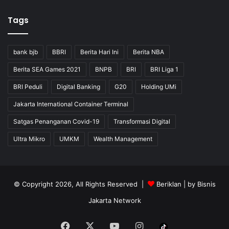
Tags
bank bjb
BBRI
Berita Hari Ini
Berita NBA
Berita SEA Games 2021
BNPB
BRI
BRI Liga 1
BRI Peduli
Digital Banking
G20
Holding UMi
Jakarta International Container Terminal
Satgas Penanganan Covid-19
Transformasi Digital
Ultra Mikro
UMKM
Wealth Management
© Copyright 2026, All Rights Reserved |
Beriklan
| by
Bisnis
Jakarta Network
Facebook
X
YouTube
Instagram
Tiktok