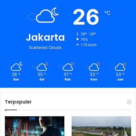
26
℃
Jakarta
26º - 26º
74%
1.75 km/h
Scattered Clouds
26
35
37
33
33
℃
℃
℃
℃
℃
Sen
Sel
Rab
Kam
Jum
Terpopuler