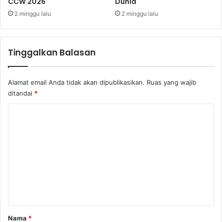
CCW 2026
Dunia
B
e
R
2 minggu lalu
2 minggu lalu
r
I
b
!
a
n
Tinggalkan Balasan
k
a
n
Alamat email Anda tidak akan dipublikasikan.
Ruas yang wajib
I
ditandai
*
n
d
K
o
o
n
e
m
s
e
i
n
a
t
a
r
Nama
*