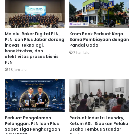
a
e
n
b
T
e
r
r
a
l
Melalui Raker Digital PLN,
Krom Bank Perkuat Kerja
n
a
PLN Icon Plus Jabar dorong
Sama Pembiayaan dengan
s
n
inovasi teknologi,
Pandai Gadai
f
j
konektivitas, dan
7 hari lalu
o
u
efektivitas proses bisnis
r
t
PLN
m
a
13 jam lalu
a
n
s
I
i
n
D
d
i
u
g
s
i
t
t
Perkuat Pengalaman
Perkuat Industri Laundry,
r
Pelanggan, PLN Icon Plus
Ketum ASLI Siapkan Pelaku
a
i
Sabet Tiga Penghargaan
Usaha Tembus Standar
l
P