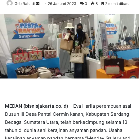
Gde Rahadi
S
26 Januari 2023
0
8
2 menit dibaca
e
n
d
a
n
e
m
a
i
l
MEDAN (bisnisjakarta.co.id)
– Eva Harlia perempuan asal
Dusun III Desa Pantai Cermin kanan, Kabupaten Serdang
Bedagai Sumatera Utara, telah berkecimpung selama 13
tahun di dunia seni kerajinan anyaman pandan. Usaha
kerajinan anyaman pandan bernama “Menday Gallery and