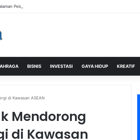
alaman Pelanggan, PLN Icon Plus Sabet Tiga Penghargaan CCW 2026
AHRAGA
BISNIS
INVESTASI
GAYA HIDUP
KREATIF
ergi di Kawasan ASEAN
uk Mendorong
i di Kawasan