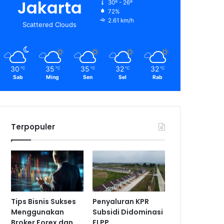
Jakarta
30º - 26º
72%
2.61 km/h
Scattered Clouds
30
35
35
32
32
℃
℃
℃
℃
℃
Sab
Ming
Sen
Sel
Rab
Terpopuler
Tips Bisnis Sukses
Penyaluran KPR
Menggunakan
Subsidi Didominasi
Broker Forex dan
FLPP