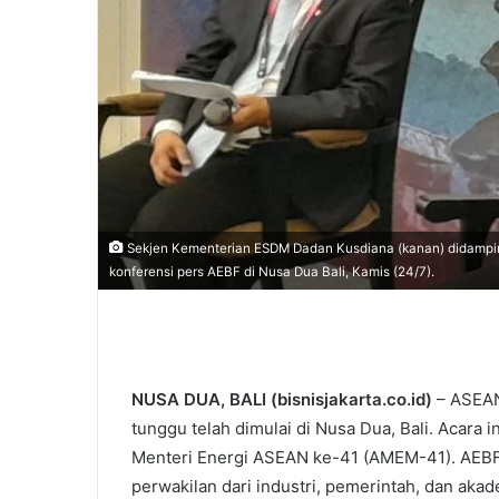
Sekjen Kementerian ESDM Dadan Kusdiana (kanan) didampin
konferensi pers AEBF di Nusa Dua Bali, Kamis (24/7).
NUSA DUA, BALI (bisnisjakarta.co.id)
– ASEAN
tunggu telah dimulai di Nusa Dua, Bali. Acar
Menteri Energi ASEAN ke-41 (AMEM-41). AE
perwakilan dari industri, pemerintah, dan aka