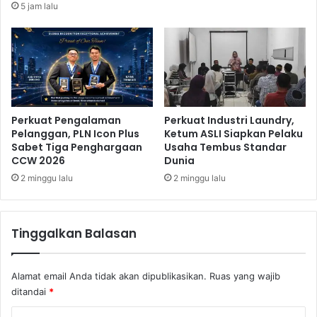
T
5 jam lalu
e
R
r
I
d
k
e
e
k
-
a
7
F
9
i
Perkuat Pengalaman
Perkuat Industri Laundry,
d
Pelanggan, PLN Icon Plus
Ketum ASLI Siapkan Pelaku
n
i
Sabet Tiga Penghargaan
Usaha Tembus Standar
a
H
CCW 2026
Dunia
n
a
s
2 minggu lalu
2 minggu lalu
l
i
m
a
a
l
h
Tinggalkan Balasan
K
e
a
r
p
a
Alamat email Anda tidak akan dipublikasikan.
Ruas yang wajib
a
U
ditandai
*
n
t
?
a