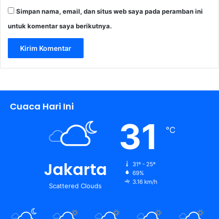
Simpan nama, email, dan situs web saya pada peramban ini
untuk komentar saya berikutnya.
Cuaca Hari Ini
31
℃
Jakarta
31º - 25º
69%
3.16 km/h
Scattered Clouds