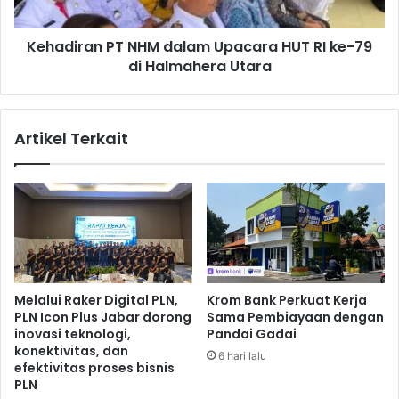
K
a
e
n
m
Kehadiran PT NHM dalam Upacara HUT RI ke-79
P
e
di Halmahera Utara
T
r
N
d
H
e
M
Artikel Terkait
k
d
a
a
a
l
n
a
I
m
n
U
d
p
o
a
n
c
Melalui Raker Digital PLN,
Krom Bank Perkuat Kerja
e
a
PLN Icon Plus Jabar dorong
Sama Pembiayaan dengan
s
r
inovasi teknologi,
Pandai Gadai
i
a
konektivitas, dan
6 hari lalu
a
H
efektivitas proses bisnis
,
U
PLN
M