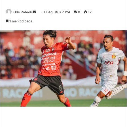
Gde Rahadi
S
17 Agustus 2024
0
12
e
1 menit dibaca
n
d
a
n
e
m
a
i
l