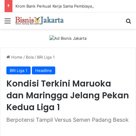
Krom Bank Perkuat Kerja Sama Pembiayaan dengan Pandai Gadai
Menu
Ca
Home
/
Bola
/
BRI Liga 1
BRI Liga 1
Headline
Kondisi Terkini Maruoka
dan Maringga Jelang Pekan
Kedua Liga 1
Berpotensi Tampil Versus Semen Padang Besok