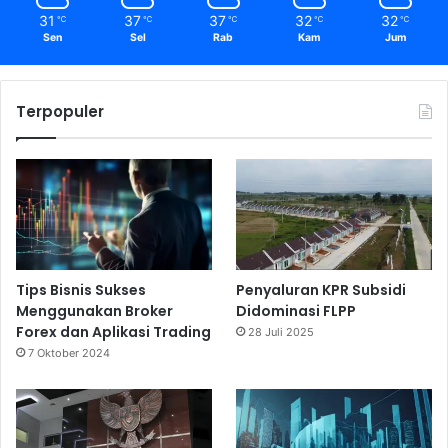
31
37
37
32
32
℃
℃
℃
℃
℃
Sen
Sel
Rab
Kam
Jum
Terpopuler
Tips Bisnis Sukses
Penyaluran KPR Subsidi
Menggunakan Broker
Didominasi FLPP
Forex dan Aplikasi Trading
28 Juli 2025
7 Oktober 2024