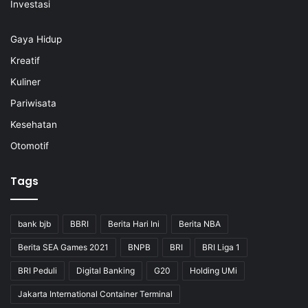
Investasi
Gaya Hidup
Kreatif
Kuliner
Pariwisata
Kesehatan
Otomotif
Tags
bank bjb
BBRI
Berita Hari Ini
Berita NBA
Berita SEA Games 2021
BNPB
BRI
BRI Liga 1
BRI Peduli
Digital Banking
G20
Holding UMi
Jakarta International Container Terminal