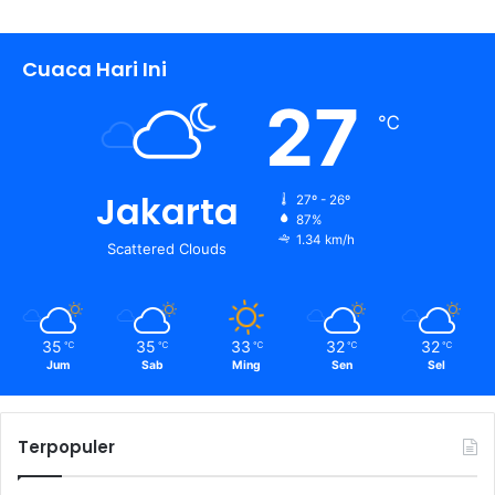
Cuaca Hari Ini
27
℃
Jakarta
27º - 26º
87%
1.34 km/h
Scattered Clouds
35
35
33
32
32
℃
℃
℃
℃
℃
Jum
Sab
Ming
Sen
Sel
Terpopuler