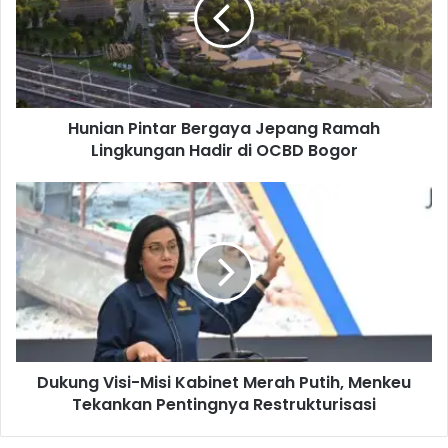
i
a
n
P
i
n
Hunian Pintar Bergaya Jepang Ramah
t
Lingkungan Hadir di OCBD Bogor
a
r
B
D
e
u
r
k
g
u
a
n
y
g
a
V
J
i
e
s
p
Dukung Visi-Misi Kabinet Merah Putih, Menkeu
i
a
Tekankan Pentingnya Restrukturisasi
-
n
M
g
i