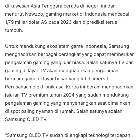
di kawasan Asia Tenggara berada di negeri ini dan
menurut Newzoo, gaming market di Indonesia mencapai
1,79 miliar dolar AS pada 2023 dan diprediksi terus
tumbuh.
Untuk mendukung ekosistem game Indonesia, Samsung
menghadirkan berbagai perangkat yang dapat memberikan
pengalaman gaming yang luar biasa. Salah satunya TV dan
gaming di layar TV akan menghadirkan pengalaman
bermain game di layar besar yang lebih imersif.
Perusahaan elektronik asal Korea ini berani menghadirkan
jajaran TV premium tahun 2024 yang sudah mendukung
pengalaman gaming yang menyenangkan saat dimainkan
di spot paling nyaman di rumah. Salah satunya adalah
Samsung OLED TV.
“Samsung OLED TV sudah dilengkapi teknologi terdepan