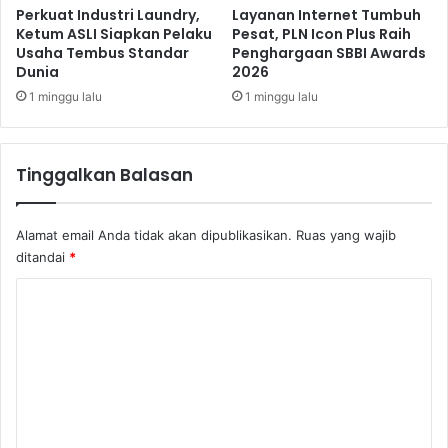
i
e
Perkuat Industri Laundry,
Layanan Internet Tumbuh
O
n
Ketum ASLI Siapkan Pelaku
Pesat, PLN Icon Plus Raih
C
Usaha Tembus Standar
Penghargaan SBBI Awards
k
Dunia
2026
B
e
D
u
1 minggu lalu
1 minggu lalu
B
T
o
e
g
k
Tinggalkan Balasan
o
a
r
n
k
Alamat email Anda tidak akan dipublikasikan.
Ruas yang wajib
a
ditandai
*
n
P
K
e
o
n
t
m
i
e
n
g
n
n
t