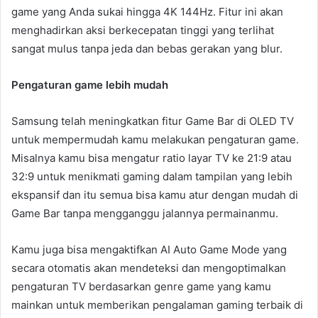
game yang Anda sukai hingga 4K 144Hz. Fitur ini akan
menghadirkan aksi berkecepatan tinggi yang terlihat
sangat mulus tanpa jeda dan bebas gerakan yang blur.
Pengaturan game lebih mudah
Samsung telah meningkatkan fitur Game Bar di OLED TV
untuk mempermudah kamu melakukan pengaturan game.
Misalnya kamu bisa mengatur ratio layar TV ke 21:9 atau
32:9 untuk menikmati gaming dalam tampilan yang lebih
ekspansif dan itu semua bisa kamu atur dengan mudah di
Game Bar tanpa mengganggu jalannya permainanmu.
Kamu juga bisa mengaktifkan AI Auto Game Mode yang
secara otomatis akan mendeteksi dan mengoptimalkan
pengaturan TV berdasarkan genre game yang kamu
mainkan untuk memberikan pengalaman gaming terbaik di