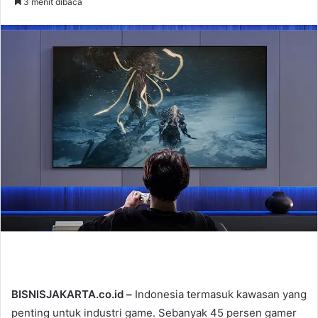
3 menit dibaca
n
d
a
n
e
m
a
i
l
BISNISJAKARTA.co.id –
Indonesia termasuk kawasan yang
penting untuk industri game. Sebanyak 45 persen gamer