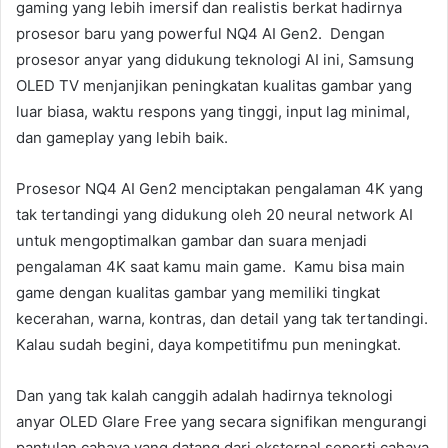
gaming yang lebih imersif dan realistis berkat hadirnya
prosesor baru yang powerful NQ4 AI Gen2. Dengan
prosesor anyar yang didukung teknologi AI ini, Samsung
OLED TV menjanjikan peningkatan kualitas gambar yang
luar biasa, waktu respons yang tinggi, input lag minimal,
dan gameplay yang lebih baik.
Prosesor NQ4 AI Gen2 menciptakan pengalaman 4K yang
tak tertandingi yang didukung oleh 20 neural network AI
untuk mengoptimalkan gambar dan suara menjadi
pengalaman 4K saat kamu main game. Kamu bisa main
game dengan kualitas gambar yang memiliki tingkat
kecerahan, warna, kontras, dan detail yang tak tertandingi.
Kalau sudah begini, daya kompetitifmu pun meningkat.
Dan yang tak kalah canggih adalah hadirnya teknologi
anyar OLED Glare Free yang secara signifikan mengurangi
pantulan cahaya yang datang dari eksternal seperti cahaya