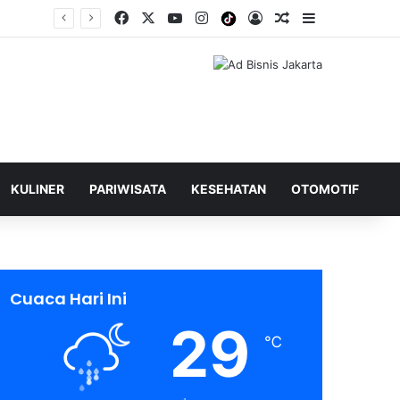
Facebook
X
YouTube
Instagram
Tiktok
Log In
Shuffle Berita
Sidebar
KULINER
PARIWISATA
KESEHATAN
OTOMOTIF
Cuaca Hari Ini
29
℃