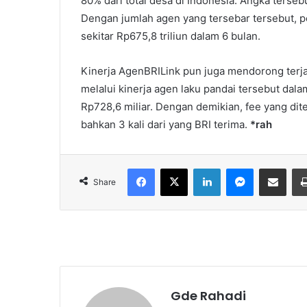
80% dari total desa di Indonesia. Angka terseb
Dengan jumlah agen yang tersebar tersebut,
sekitar Rp675,8 triliun dalam 6 bulan.
Kinerja AgenBRILink pun juga mendorong terja
melalui kinerja agen laku pandai tersebut dal
Rp728,6 miliar. Dengan demikian, fee yang dite
bahkan 3 kali dari yang BRI terima.
*rah
Facebook
X
LinkedIn
Messenger
Share via Email
Share
Gde Rahadi