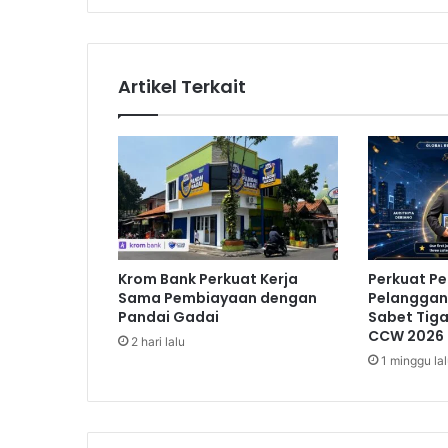
r
e
t
a
Artikel Terkait
C
e
p
a
t
B
a
r
e
Krom Bank Perkuat Kerja
Perkuat P
n
Sama Pembiayaan dengan
Pelanggan,
g
Pandai Gadai
Sabet Tig
B
CCW 2026
2 hari lalu
R
1 minggu la
I
m
o
,