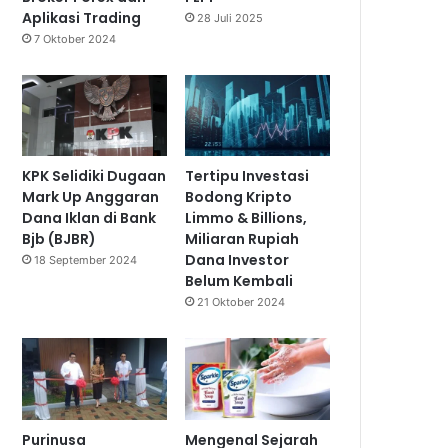
Aplikasi Trading
28 Juli 2025
7 Oktober 2024
KPK Selidiki Dugaan
Tertipu Investasi
Mark Up Anggaran
Bodong Kripto
Dana Iklan di Bank
Limmo & Billions,
Bjb (BJBR)
Miliaran Rupiah
Dana Investor
18 September 2024
Belum Kembali
21 Oktober 2024
Purinusa
Mengenal Sejarah