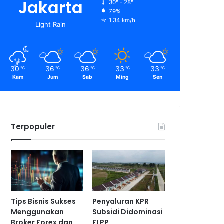
Jakarta
30º - 28º
79%
1.34 km/h
Light Rain
30
36
36
33
33
℃
℃
℃
℃
℃
Kam
Jum
Sab
Ming
Sen
Terpopuler
Tips Bisnis Sukses
Penyaluran KPR
Menggunakan
Subsidi Didominasi
Broker Forex dan
FLPP