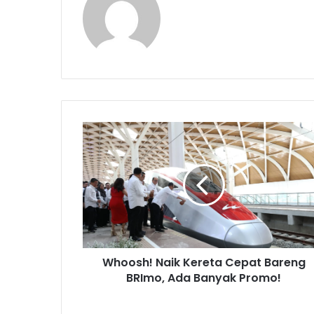
W
h
o
o
s
h
!
N
a
Whoosh! Naik Kereta Cepat Bareng
i
BRImo, Ada Banyak Promo!
k
K
e