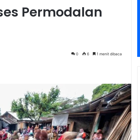
ses Permodalan
0
6
1 menit dibaca