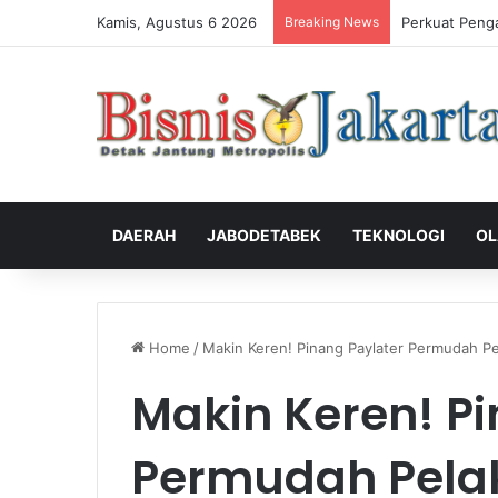
Kamis, Agustus 6 2026
Breaking News
Perkuat Peng
DAERAH
JABODETABEK
TEKNOLOGI
OL
Home
/
Makin Keren! Pinang Paylater Permudah P
Makin Keren! Pi
Permudah Pela