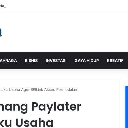
alaman Pelanggan, PLN Icon Plus Sabet Tiga Penghargaan CCW 2026
AHRAGA
BISNIS
INVESTASI
GAYA HIDUP
KREATIF
elaku Usaha AgenBRILink Akses Permodalan
nang Paylater
ku Usaha