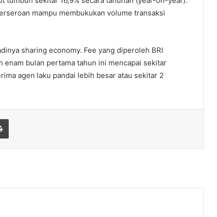
ut tumbuh sekitar 16,9% secara tahunan (year-on-year).
 perseroan mampu membukukan volume transaksi
dinya sharing economy. Fee yang diperoleh BRI
am enam bulan pertama tahun ini mencapai sekitar
rima agen laku pandai lebih besar atau sekitar 2
Print