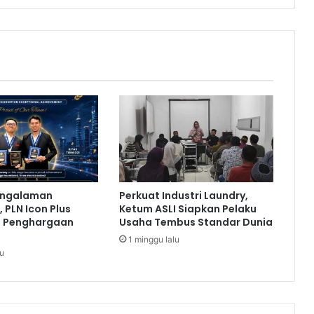
i
T
e
r
o
b
o
s
a
n
P
e
m
engalaman
Perkuat Industri Laundry,
b
 PLN Icon Plus
Ketum ASLI Siapkan Pelaku
e
a Penghargaan
Usaha Tembus Standar Dunia
r
1 minggu lalu
d
lu
a
y
a
a