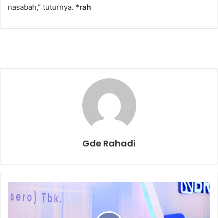
nasabah,” tuturnya.
*rah
Gde Rahadi
T
a
r
g