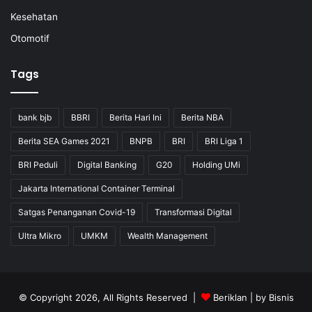
Kesehatan
Otomotif
Tags
bank bjb
BBRI
Berita Hari Ini
Berita NBA
Berita SEA Games 2021
BNPB
BRI
BRI Liga 1
BRI Peduli
Digital Banking
G20
Holding UMi
Jakarta International Container Terminal
Satgas Penanganan Covid-19
Transformasi Digital
Ultra Mikro
UMKM
Wealth Management
© Copyright 2026, All Rights Reserved |
Beriklan
| by
Bisnis