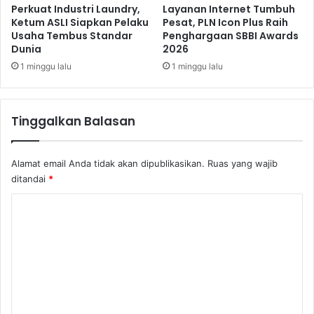
a
i
Perkuat Industri Laundry,
Layanan Internet Tumbuh
h
A
Ketum ASLI Siapkan Pelaku
Pesat, PLN Icon Plus Raih
a
Usaha Tembus Standar
Penghargaan SBBI Awards
n
Dunia
2026
m
t
B
u
1 minggu lalu
1 minggu lalu
B
s
R
i
I
a
Tinggalkan Balasan
D
s
i
A
r
t
Alamat email Anda tidak akan dipublikasikan.
Ruas yang wajib
a
l
ditandai
*
m
e
a
t
K
l
B
o
C
i
e
n
m
r
a
e
a
r
h
a
n
g
t