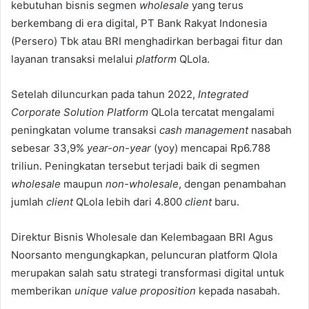
kebutuhan bisnis segmen
wholesale
yang terus
berkembang di era digital, PT Bank Rakyat Indonesia
(Persero) Tbk atau BRI menghadirkan berbagai fitur dan
layanan transaksi melalui
platform
QLola.
Setelah diluncurkan pada tahun 2022,
Integrated
Corporate Solution Platform
QLola tercatat mengalami
peningkatan volume transaksi
cash management
nasabah
sebesar 33,9%
year-on-year
(yoy) mencapai Rp6.788
triliun. Peningkatan tersebut terjadi baik di segmen
wholesale
maupun
non-wholesale
, dengan penambahan
jumlah
client
QLola lebih dari 4.800
client
baru.
Direktur Bisnis Wholesale dan Kelembagaan BRI Agus
Noorsanto mengungkapkan, peluncuran platform Qlola
merupakan salah satu strategi transformasi digital untuk
memberikan
unique value proposition
kepada nasabah.