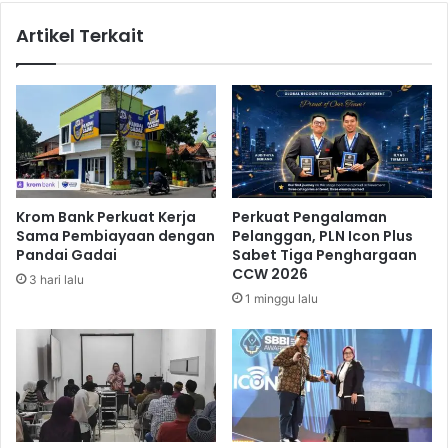
t
l
Artikel Terkait
D
i
o
F
u
O
b
C
l
,
e
F
D
I
i
T
g
l
Krom Bank Perkuat Kerja
Perkuat Pengalaman
i
i
Sama Pembiayaan dengan
Pelanggan, PLN Icon Plus
t
f
Pandai Gadai
Sabet Tiga Penghargaan
,
e
CCW 2026
3 hari lalu
P
A
1 minggu lalu
r
p
o
r
s
e
p
s
e
i
k
a
S
s