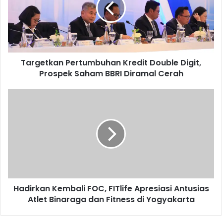
e
t
k
a
n
Targetkan Pertumbuhan Kredit Double Digit,
P
Prospek Saham BBRI Diramal Cerah
e
r
t
H
u
a
m
d
b
i
u
r
h
k
a
a
n
n
K
K
r
Hadirkan Kembali FOC, FITlife Apresiasi Antusias
e
e
Atlet Binaraga dan Fitness di Yogyakarta
m
d
b
i
a