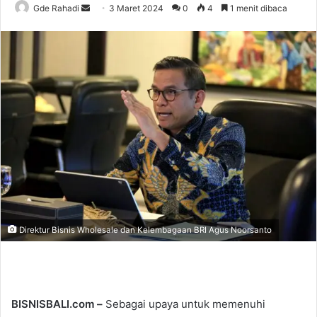
Gde Rahadi
S
3 Maret 2024
0
4
1 menit dibaca
e
n
d
a
n
e
m
a
i
l
Direktur Bisnis Wholesale dan Kelembagaan BRI Agus Noorsanto
BISNISBALI.com –
Sebagai upaya untuk memenuhi