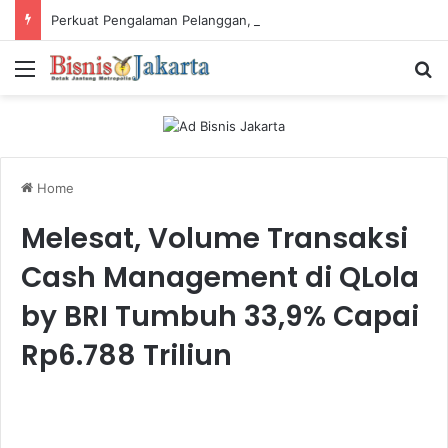
Perkuat Pengalaman Pelanggan, PLN Icon Plus Sabet Tiga Penghargaan CCW 2026
Menu
Ca
Home
Melesat, Volume Transaksi
Cash Management di QLola
by BRI Tumbuh 33,9% Capai
Rp6.788 Triliun