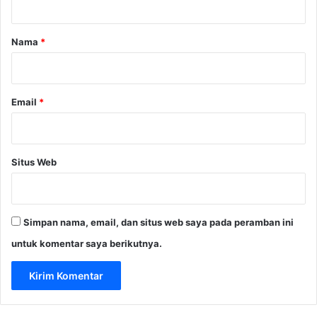
a
d
a
a
r
Nama
*
n
*
F
i
t
Email
*
n
e
s
s
Situs Web
d
i
Y
o
Simpan nama, email, dan situs web saya pada peramban ini
g
y
untuk komentar saya berikutnya.
a
k
a
r
t