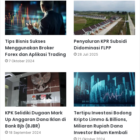
Tips Bisnis Sukses
Penyaluran KPR Subsidi
Menggunakan Broker
Didominasi FLPP
Forex dan Aplikasi Trading
28 Juli 2025
7 Oktober 2024
KPK Selidiki Dugaan Mark
Tertipu Investasi Bodong
Up Anggaran Dana Iklan di
Kripto Limmo & Billions,
Bank Bjb (BJBR)
Miliaran Rupiah Dana
Investor Belum Kembali
18 September 2024
21 Oktober 2024