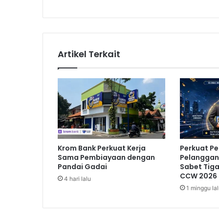
o
h
o
n
a
Artikel Terkait
n
S
e
t
y
a
N
o
v
Krom Bank Perkuat Kerja
Perkuat P
a
Sama Pembiayaan dengan
Pelanggan,
n
Pandai Gadai
Sabet Tig
t
CCW 2026
4 hari lalu
o
1 minggu la