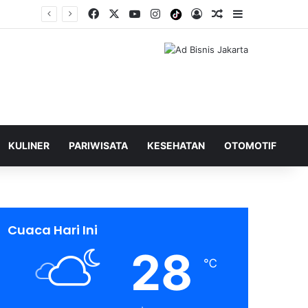
Facebook
X
YouTube
Instagram
Tiktok
Log In
Shuffle Berita
Sidebar
KULINER
PARIWISATA
KESEHATAN
OTOMOTIF
Cuaca Hari Ini
28
℃