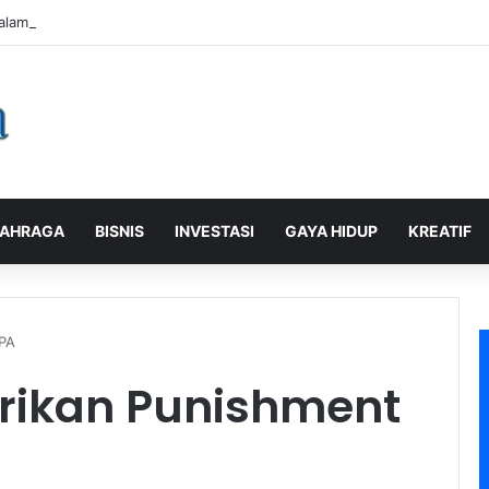
alaman Pelanggan, PLN Icon Plus Sabet Tiga Penghargaan CCW 2026
AHRAGA
BISNIS
INVESTASI
GAYA HIDUP
KREATIF
IPA
rikan Punishment