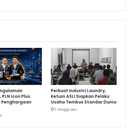
i
m
i
s
J
o
k
o
w
i
T
e
k
e
engalaman
Perkuat Industri Laundry,
n
 PLN Icon Plus
Ketum ASLI Siapkan Pelaku
R
a Penghargaan
Usaha Tembus Standar Dunia
U
1 minggu lalu
U
lu
M
D
3