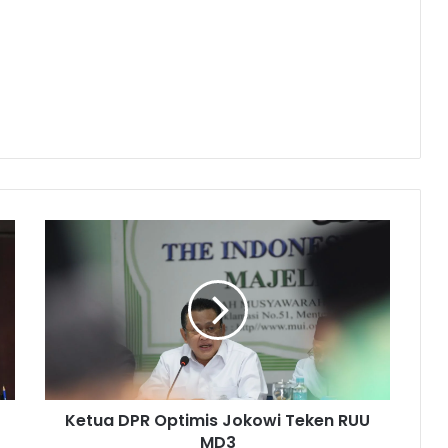
K
e
t
u
a
D
P
R
O
Ketua DPR Optimis Jokowi Teken RUU
p
MD3
t