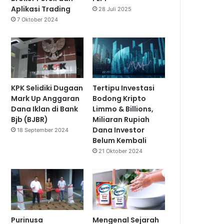
Aplikasi Trading
28 Juli 2025
7 Oktober 2024
KPK Selidiki Dugaan
Tertipu Investasi
Mark Up Anggaran
Bodong Kripto
Dana Iklan di Bank
Limmo & Billions,
Bjb (BJBR)
Miliaran Rupiah
Dana Investor
18 September 2024
Belum Kembali
21 Oktober 2024
Purinusa
Mengenal Sejarah