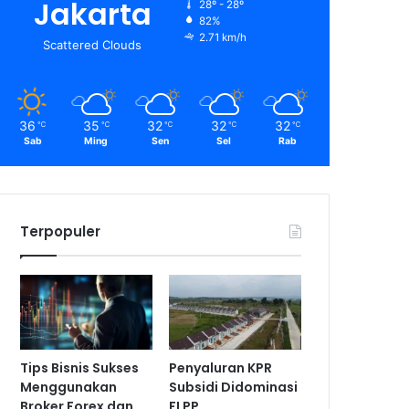
Jakarta
28º - 28º
82%
2.71 km/h
Scattered Clouds
36
35
32
32
32
℃
℃
℃
℃
℃
Sab
Ming
Sen
Sel
Rab
Terpopuler
Tips Bisnis Sukses
Penyaluran KPR
Menggunakan
Subsidi Didominasi
Broker Forex dan
FLPP