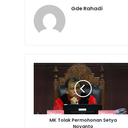
Gde Rahadi
M
K
T
o
l
a
k
P
e
MK Tolak Permohonan Setya
r
Novanto
m