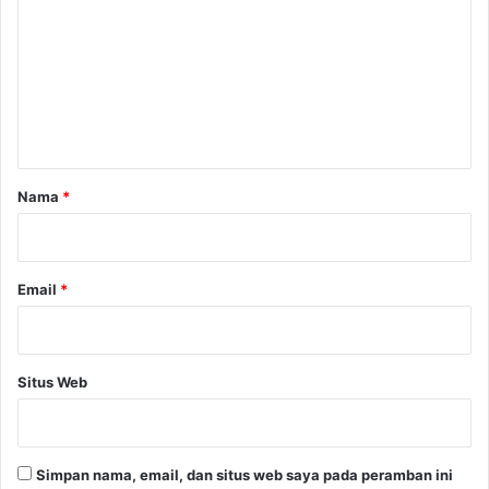
m
e
n
t
a
r
Nama
*
*
Email
*
Situs Web
Simpan nama, email, dan situs web saya pada peramban ini