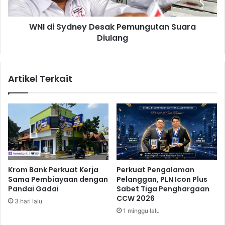
w
d
i
n
WNI di Sydney Desak Pemungutan Suara
s
e
a
Diulang
y
t
D
a
e
P
s
Artikel Terkait
r
a
i
k
m
P
a
e
d
m
o
u
n
n
a
g
D
u
Krom Bank Perkuat Kerja
Perkuat Pengalaman
a
t
Sama Pembiayaan dengan
Pelanggan, PLN Icon Plus
e
a
Pandai Gadai
Sabet Tiga Penghargaan
r
n
CCW 2026
3 hari lalu
a
S
1 minggu lalu
h
u