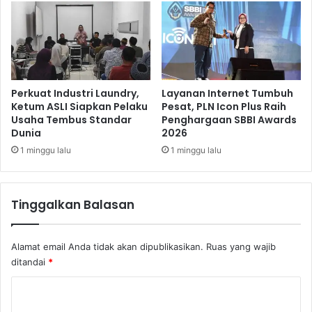
a
r
a
D
i
u
l
Perkuat Industri Laundry,
Layanan Internet Tumbuh
a
Ketum ASLI Siapkan Pelaku
Pesat, PLN Icon Plus Raih
Usaha Tembus Standar
Penghargaan SBBI Awards
n
Dunia
2026
g
1 minggu lalu
1 minggu lalu
Tinggalkan Balasan
Alamat email Anda tidak akan dipublikasikan.
Ruas yang wajib
ditandai
*
K
o