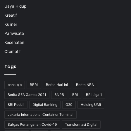
Gaya Hidup
Kreatif
Kuliner
Pariwisata
Kesehatan
Otomotif
Tags
bank bjb
BBRI
Berita Hari Ini
Berita NBA
Berita SEA Games 2021
BNPB
BRI
BRI Liga 1
BRI Peduli
Digital Banking
G20
Holding UMi
Jakarta International Container Terminal
Satgas Penanganan Covid-19
Transformasi Digital