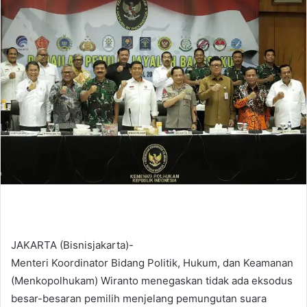
d
a
n
e
m
a
i
l
JAKARTA (Bisnisjakarta)-
Menteri Koordinator Bidang Politik, Hukum, dan Keamanan
(Menkopolhukam) Wiranto menegaskan tidak ada eksodus
besar-besaran pemilih menjelang pemungutan suara