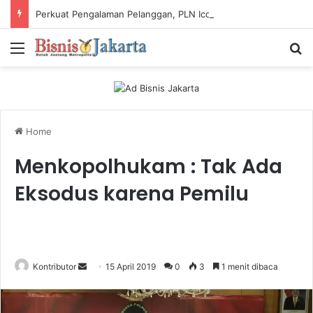
Perkuat Pengalaman Pelanggan, PLN Icon Plus Sabet Tiga Penghargaan CCW 2026
Menu
Ca
Home
Menkopolhukam : Tak Ada
Eksodus karena Pemilu
Kontributor
S
15 April 2019
0
3
1 menit dibaca
e
n