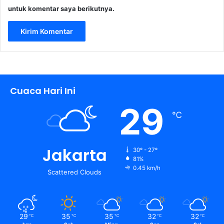
untuk komentar saya berikutnya.
Cuaca Hari Ini
29
℃
Jakarta
30º - 27º
81%
0.45 km/h
Scattered Clouds
29
35
35
32
32
℃
℃
℃
℃
℃