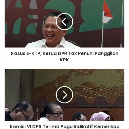
a
s
u
s
E
-
K
T
Kasus E-KTP, Ketua DPR Tak Penuhi Panggilan
P
KPK
,
K
e
K
t
o
u
m
a
i
D
s
P
i
R
V
T
I
a
D
k
Komisi VI DPR Terima Pagu Indikatif Kemenkop
P