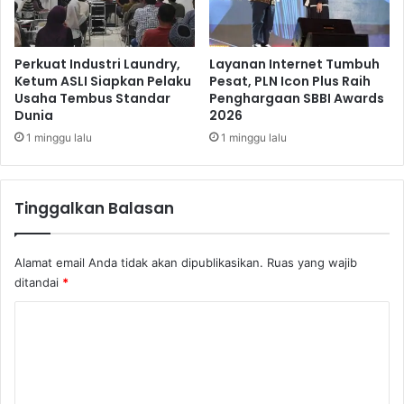
e
m
e
n
Perkuat Industri Laundry,
Layanan Internet Tumbuh
k
Ketum ASLI Siapkan Pelaku
Pesat, PLN Icon Plus Raih
Usaha Tembus Standar
Penghargaan SBBI Awards
o
Dunia
2026
p
U
1 minggu lalu
1 minggu lalu
K
M
Tinggalkan Balasan
Alamat email Anda tidak akan dipublikasikan.
Ruas yang wajib
ditandai
*
K
o
m
e