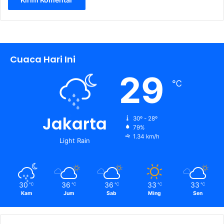
Cuaca Hari Ini
29
℃
Jakarta
30º - 28º
79%
1.34 km/h
Light Rain
30
36
36
33
33
℃
℃
℃
℃
℃
Kam
Jum
Sab
Ming
Sen