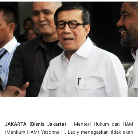
n
d
a
n
e
m
a
i
l
JAKARTA (Bisnis Jakarta)
– Menteri Hukum dan HAM
(Menkum HAM) Yasonna H. Laoly menegaskan tidak akan