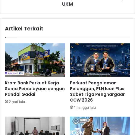
P
UKM
R
e
T
n
e
u
r
Artikel Terkait
h
i
i
m
P
a
a
P
n
a
g
g
g
u
i
I
l
n
Krom Bank Perkuat Kerja
Perkuat Pengalaman
a
d
Sama Pembiayaan dengan
Pelanggan, PLN Icon Plus
n
i
Pandai Gadai
Sabet Tiga Penghargaan
K
k
CCW 2026
2 hari lalu
P
a
1 minggu lalu
K
t
i
f
K