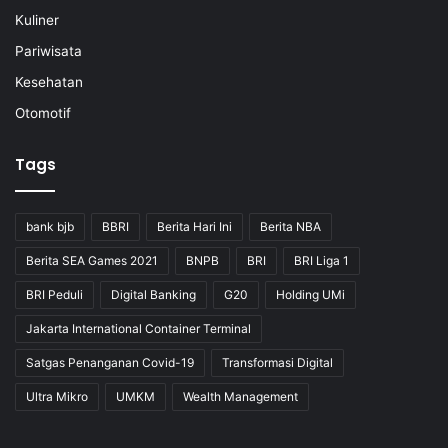
Kuliner
Pariwisata
Kesehatan
Otomotif
Tags
bank bjb
BBRI
Berita Hari Ini
Berita NBA
Berita SEA Games 2021
BNPB
BRI
BRI Liga 1
BRI Peduli
Digital Banking
G20
Holding UMi
Jakarta International Container Terminal
Satgas Penanganan Covid-19
Transformasi Digital
Ultra Mikro
UMKM
Wealth Management