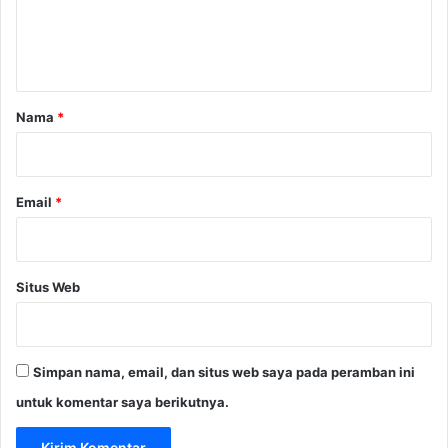
n
t
a
r
Nama
*
*
Email
*
Situs Web
Simpan nama, email, dan situs web saya pada peramban ini
untuk komentar saya berikutnya.