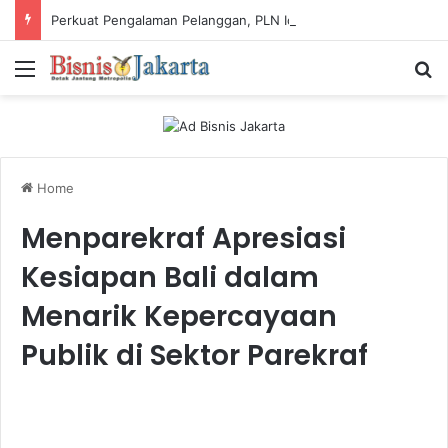
Perkuat Pengalaman Pelanggan, PLN Icon Plus Sabet Tiga Penghargaan CCW 2026
Menu
Ca
Home
Menparekraf Apresiasi
Kesiapan Bali dalam
Menarik Kepercayaan
Publik di Sektor Parekraf