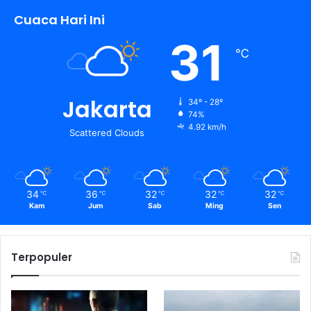
Cuaca Hari Ini
31
℃
Jakarta
34º - 28º
74%
4.92 km/h
Scattered Clouds
34
36
32
32
32
℃
℃
℃
℃
℃
Kam
Jum
Sab
Ming
Sen
Terpopuler