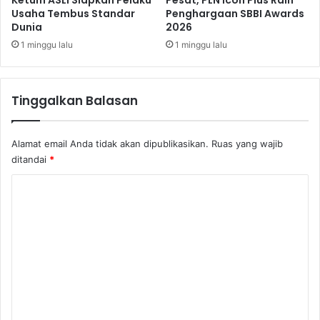
Usaha Tembus Standar
Penghargaan SBBI Awards
g
Dunia
2026
R
p
1 minggu lalu
1 minggu lalu
3
T
r
Tinggalkan Balasan
i
l
i
Alamat email Anda tidak akan dipublikasikan.
Ruas yang wajib
u
ditandai
*
n
K
o
m
e
n
t
a