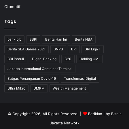
Otomotif
Tags
bank bjb
BBRI
Berita Hari Ini
Berita NBA
Berita SEA Games 2021
BNPB
BRI
BRI Liga 1
BRI Peduli
Digital Banking
G20
Holding UMi
Jakarta International Container Terminal
Satgas Penanganan Covid-19
Transformasi Digital
Ultra Mikro
UMKM
Wealth Management
© Copyright 2026, All Rights Reserved |
Beriklan
| by
Bisnis
Jakarta Network