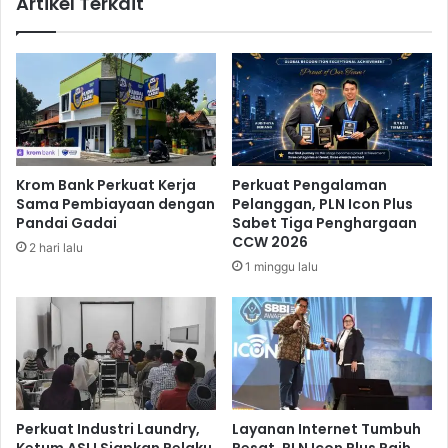
Artikel Terkait
a
,
n
P
g
e
A
n
n
d
g
a
k
p
u
a
t
t
Krom Bank Perkuat Kerja
Perkuat Pengalaman
a
a
Sama Pembiayaan dengan
Pelanggan, PLN Icon Plus
n
n
Pandai Gadai
Sabet Tiga Penghargaan
D
P
CCW 2026
2 hari lalu
a
L
1 minggu lalu
r
N
a
B
t
e
r
k
u
r
a
Perkuat Industri Laundry,
Layanan Internet Tumbuh
n
Ketum ASLI Siapkan Pelaku
Pesat, PLN Icon Plus Raih