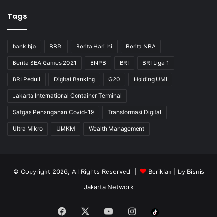
Tags
bank bjb
BBRI
Berita Hari Ini
Berita NBA
Berita SEA Games 2021
BNPB
BRI
BRI Liga 1
BRI Peduli
Digital Banking
G20
Holding UMi
Jakarta International Container Terminal
Satgas Penanganan Covid-19
Transformasi Digital
Ultra Mikro
UMKM
Wealth Management
© Copyright 2026, All Rights Reserved |
Beriklan
| by
Bisnis
Jakarta Network
Facebook
X
YouTube
Instagram
Tiktok