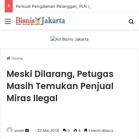
Perkuat Pengalaman Pelanggan, PLN Icon Plus Sabet Tiga Penghargaan CCW 2026
Menu
Ca
Home
Meski Dilarang, Petugas
Masih Temukan Penjual
Miras Ilegal
anom
S
23 Mei 2018
0
4
1 menit dibaca
e