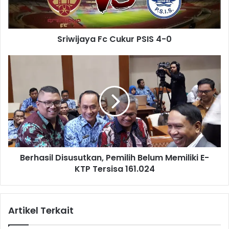
a
y
a
Sriwijaya Fc Cukur PSIS 4-0
F
c
C
B
u
e
k
r
u
h
r
a
P
s
S
i
I
l
S
D
Berhasil Disusutkan, Pemilih Belum Memiliki E-
4
i
-
KTP Tersisa 161.024
s
0
u
s
u
Artikel Terkait
t
k