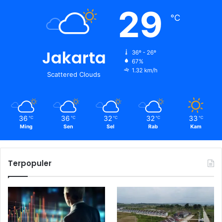
29
℃
Jakarta
36º - 26º
67%
1.32 km/h
Scattered Clouds
36
36
32
32
33
℃
℃
℃
℃
℃
Ming
Sen
Sel
Rab
Kam
Terpopuler