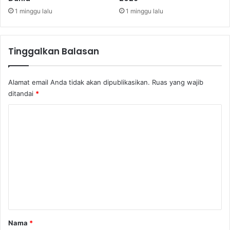
i
1 minggu lalu
1 minggu lalu
E
-
K
Tinggalkan Balasan
T
P
T
Alamat email Anda tidak akan dipublikasikan.
Ruas yang wajib
e
ditandai
*
r
s
K
i
o
s
a
m
1
e
6
1
n
.
t
0
2
a
4
r
Nama
*