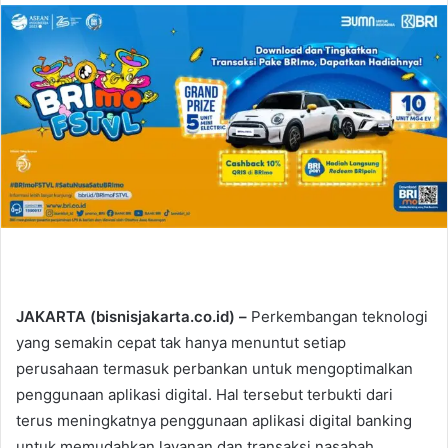
n
d
a
n
e
m
a
i
l
JAKARTA (bisnisjakarta.co.id) –
Perkembangan teknologi
yang semakin cepat tak hanya menuntut setiap
perusahaan termasuk perbankan untuk mengoptimalkan
penggunaan aplikasi digital. Hal tersebut terbukti dari
terus meningkatnya penggunaan aplikasi digital banking
untuk memudahkan layanan dan transaksi nasabah.