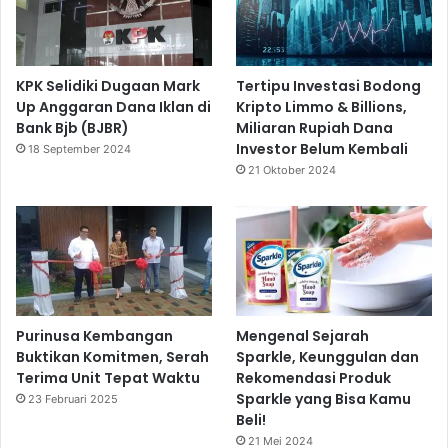
KPK Selidiki Dugaan Mark
Tertipu Investasi Bodong
Up Anggaran Dana Iklan di
Kripto Limmo & Billions,
Bank Bjb (BJBR)
Miliaran Rupiah Dana
Investor Belum Kembali
18 September 2024
21 Oktober 2024
Purinusa Kembangan
Mengenal Sejarah
Buktikan Komitmen, Serah
Sparkle, Keunggulan dan
Terima Unit Tepat Waktu
Rekomendasi Produk
Sparkle yang Bisa Kamu
23 Februari 2025
Beli!
21 Mei 2024