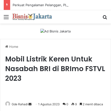
Perkuat Pengalaman Pelanggan, PLN Icon Plus Sabet Tiga Penghargaan CCW 2026
Menu
Ca
Home
Mobil Listrik Keren Untuk
Nasabah BRI di BRImo FSTVL
2023
Gde Rahadi
S
1 Agustus 2023
0
9
2 menit dibaca
e