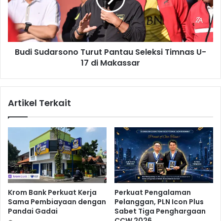
h
u
a
d
m
a
B
r
B
Budi Sudarsono Turut Pantau Seleksi Timnas U-
s
R
17 di Makassar
o
I
n
M
o
e
T
Artikel Terkait
n
u
a
r
r
u
i
t
k
P
u
a
n
n
t
t
u
a
Krom Bank Perkuat Kerja
Perkuat Pengalaman
k
u
Sama Pembiayaan dengan
Pelanggan, PLN Icon Plus
D
S
Pandai Gadai
Sabet Tiga Penghargaan
i
e
CCW 2026