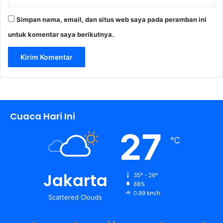
Simpan nama, email, dan situs web saya pada peramban ini
untuk komentar saya berikutnya.
Cuaca Hari Ini
27
℃
Jakarta
35º - 26º
88%
0.89 km/h
Scattered Clouds