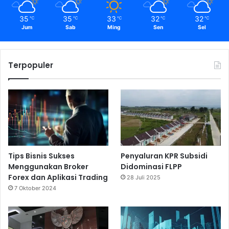
35
35
33
32
32
℃
℃
℃
℃
℃
Jum
Sab
Ming
Sen
Sel
Terpopuler
Tips Bisnis Sukses
Penyaluran KPR Subsidi
Menggunakan Broker
Didominasi FLPP
Forex dan Aplikasi Trading
28 Juli 2025
7 Oktober 2024