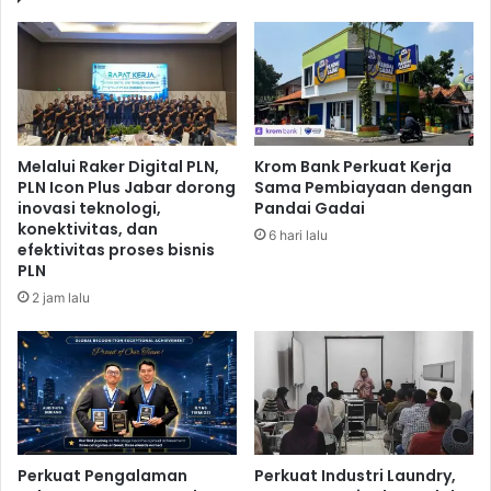
p
a
o
i
r
P
d
i
a
m
n
p
H
i
Melalui Raker Digital PLN,
Krom Bank Perkuat Kerja
i
n
PLN Icon Plus Jabar dorong
Sama Pembiayaan dengan
l
a
inovasi teknologi,
Pandai Gadai
i
n
konektivitas, dan
6 hari lalu
r
S
efektivitas proses bisnis
i
m
PLN
s
a
2 jam lalu
a
r
s
t
i
G
I
e
n
n
d
I
u
n
s
s
Perkuat Pengalaman
Perkuat Industri Laundry,