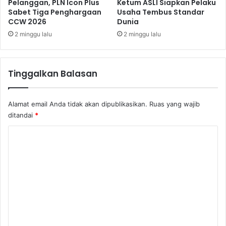
t
Pelanggan, PLN Icon Plus
Ketum ASLI Siapkan Pelaku
t
Sabet Tiga Penghargaan
Usaha Tembus Standar
r
i
CCW 2026
Dunia
i
t
K
u
2 minggu lalu
2 minggu lalu
e
t
l
e
a
B
Tinggalkan Balasan
p
e
a
s
S
e
Alamat email Anda tidak akan dipublikasikan.
Ruas yang wajib
a
r
ditandai
*
w
t
i
a
K
t
K
o
B
e
e
m
m
r
e
e
k
n
e
d
n
l
i
t
a
k
n
a
b