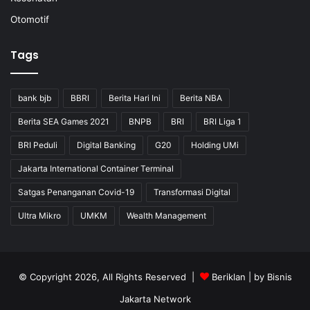
Otomotif
Tags
bank bjb
BBRI
Berita Hari Ini
Berita NBA
Berita SEA Games 2021
BNPB
BRI
BRI Liga 1
BRI Peduli
Digital Banking
G20
Holding UMi
Jakarta International Container Terminal
Satgas Penanganan Covid-19
Transformasi Digital
Ultra Mikro
UMKM
Wealth Management
© Copyright 2026, All Rights Reserved |
Beriklan
| by
Bisnis
Jakarta Network