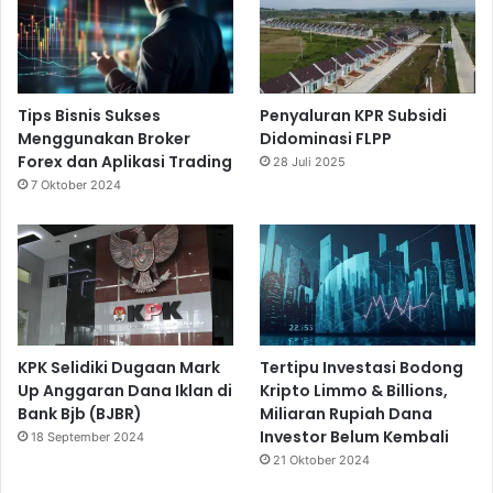
n
B
e
r
s
Tips Bisnis Sukses
Penyaluran KPR Subsidi
i
Menggunakan Broker
Didominasi FLPP
n
Forex dan Aplikasi Trading
28 Juli 2025
e
7 Oktober 2024
r
g
i
M
e
l
a
l
KPK Selidiki Dugaan Mark
Tertipu Investasi Bodong
u
Up Anggaran Dana Iklan di
Kripto Limmo & Billions,
i
Bank Bjb (BJBR)
Miliaran Rupiah Dana
P
Investor Belum Kembali
18 September 2024
r
21 Oktober 2024
o
g