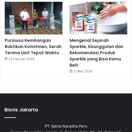
r
a
m
K
e
c
Purinusa Kembangan
Mengenal Sejarah
a
Buktikan Komitmen, Serah
Sparkle, Keunggulan dan
k
Terima Unit Tepat Waktu
Rekomendasi Produk
a
Sparkle yang Bisa Kamu
23 Februari 2025
p
Beli!
a
21 Mei 2024
n
K
e
r
j
a
Bisnis Jakarta
(
P
K
PT Satria Naradha Pers
K