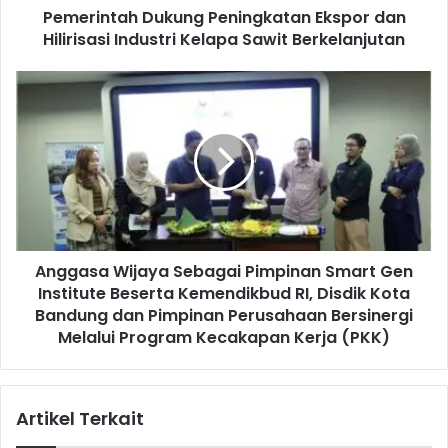
Pemerintah Dukung Peningkatan Ekspor dan
h
Hilirisasi Industri Kelapa Sawit Berkelanjutan
D
u
k
A
u
n
n
g
g
g
P
a
e
s
n
a
i
W
n
i
g
Anggasa Wijaya Sebagai Pimpinan Smart Gen
j
k
Institute Beserta Kemendikbud RI, Disdik Kota
a
a
y
Bandung dan Pimpinan Perusahaan Bersinergi
t
a
Melalui Program Kecakapan Kerja (PKK)
a
S
n
e
E
b
Artikel Terkait
k
a
s
g