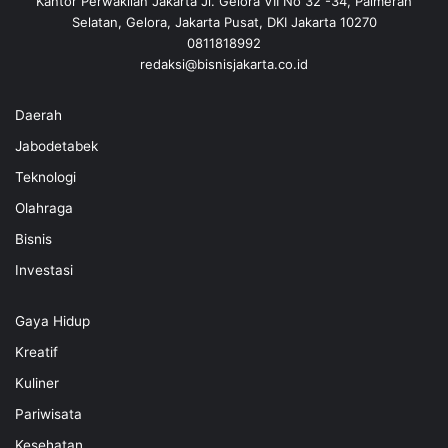
Kantor Perwakilan Jakarta Jl. Gelora VII No 32 -34, Palmerah
)
Selatan, Gelora, Jakarta Pusat, DKI Jakarta 10270
0811818992
redaksi@bisnisjakarta.co.id
Daerah
Jabodetabek
Teknologi
Olahraga
Bisnis
Investasi
Gaya Hidup
Kreatif
Kuliner
Pariwisata
Kesehatan