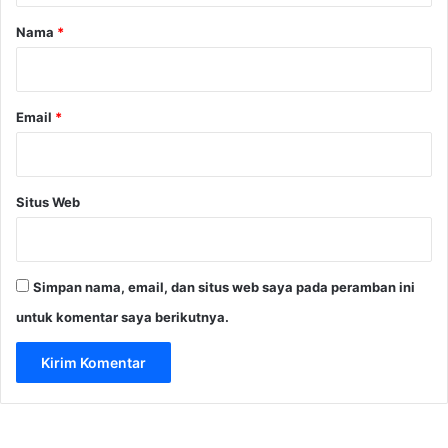
j
u
r
Nama
*
u
d
*
t
R
a
I
n
,
Email
*
D
i
s
d
Situs Web
i
k
K
o
Simpan nama, email, dan situs web saya pada peramban ini
t
a
untuk komentar saya berikutnya.
B
a
n
d
u
n