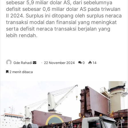
sebesar 5,9 miliar dolar AS, dari sebelumnya
defisit sebesar 0,6 miliar dolar AS pada triwulan
II 2024. Surplus ini ditopang oleh surplus neraca
transaksi modal dan finansial yang meningkat
serta defisit neraca transaksi berjalan yang
lebih rendah.
Gde Rahadi
S
22 November 2024
0
14
e
2 menit dibaca
n
d
a
n
e
m
a
i