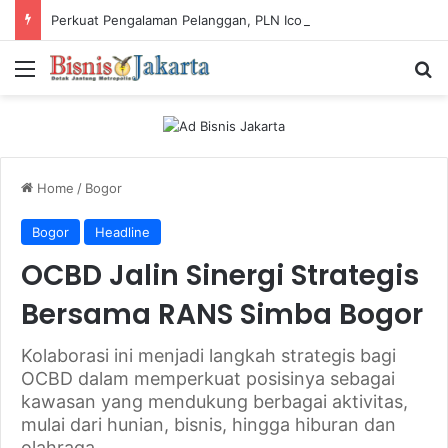
Perkuat Pengalaman Pelanggan, PLN Icon Plus Sabet Tiga Penghargaan CCW 2026
Menu
Ca
Home
/
Bogor
Bogor
Headline
OCBD Jalin Sinergi Strategis
Bersama RANS Simba Bogor
Kolaborasi ini menjadi langkah strategis bagi
OCBD dalam memperkuat posisinya sebagai
kawasan yang mendukung berbagai aktivitas,
mulai dari hunian, bisnis, hingga hiburan dan
olahraga.