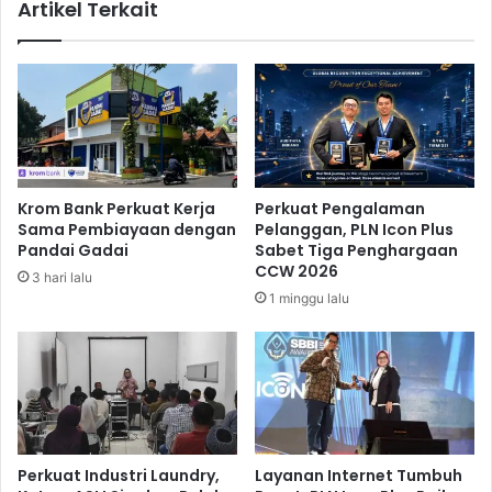
Artikel Terkait
e
k
s
a
m
n
i
K
D
e
i
c
b
e
u
p
k
a
Krom Bank Perkuat Kerja
Perkuat Pengalaman
a
t
Sama Pembiayaan dengan
Pelanggan, PLN Icon Plus
a
Pandai Gadai
Sabet Tiga Penghargaan
n
CCW 2026
3 hari lalu
T
1 minggu lalu
r
a
n
s
a
k
s
i
Perkuat Industri Laundry,
Layanan Internet Tumbuh