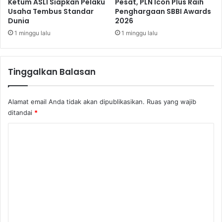
N
Ketum ASLI Siapkan Pelaku
Pesat, PLN Icon Plus Raih
Usaha Tembus Standar
Penghargaan SBBI Awards
i
Dunia
2026
r
s
1 minggu lalu
1 minggu lalu
e
n
t
Tinggalkan Balasan
u
h
Alamat email Anda tidak akan dipublikasikan.
Ruas yang wajib
ditandai
*
K
o
m
e
n
t
a