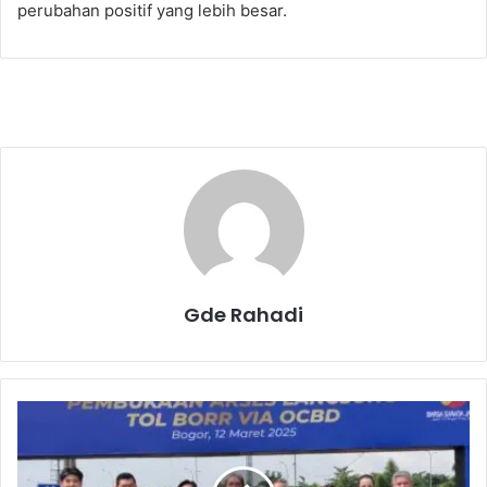
perubahan positif yang lebih besar.
Gde Rahadi
A
k
s
e