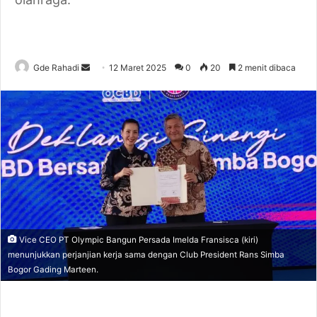
Gde Rahadi
S
12 Maret 2025
0
20
2 menit dibaca
e
n
d
a
n
e
m
a
i
l
Vice CEO PT Olympic Bangun Persada Imelda Fransisca (kiri)
menunjukkan perjanjian kerja sama dengan Club President Rans Simba
Bogor Gading Marteen.