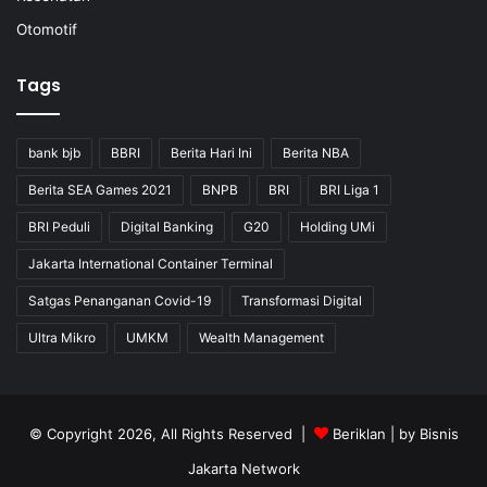
Otomotif
Tags
bank bjb
BBRI
Berita Hari Ini
Berita NBA
Berita SEA Games 2021
BNPB
BRI
BRI Liga 1
BRI Peduli
Digital Banking
G20
Holding UMi
Jakarta International Container Terminal
Satgas Penanganan Covid-19
Transformasi Digital
Ultra Mikro
UMKM
Wealth Management
© Copyright 2026, All Rights Reserved |
Beriklan
| by
Bisnis
Jakarta Network