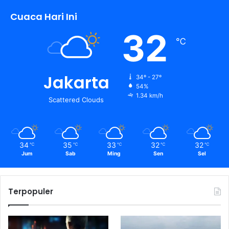
Cuaca Hari Ini
32
℃
Jakarta
34º - 27º
54%
1.34 km/h
Scattered Clouds
34
35
33
32
32
℃
℃
℃
℃
℃
Jum
Sab
Ming
Sen
Sel
Terpopuler