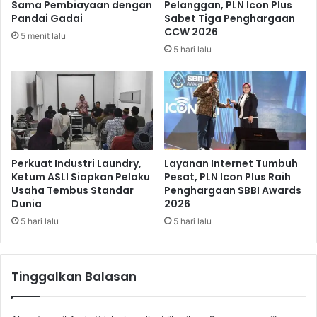
Sama Pembiayaan dengan
Pelanggan, PLN Icon Plus
P
Pandai Gadai
Sabet Tiga Penghargaan
a
CCW 2026
5 menit lalu
n
5 hari lalu
g
a
n
u
n
t
u
k
Perkuat Industri Laundry,
Layanan Internet Tumbuh
3
Ketum ASLI Siapkan Pelaku
Pesat, PLN Icon Plus Raih
Usaha Tembus Standar
Penghargaan SBBI Awards
3
Dunia
2026
,
2
5 hari lalu
5 hari lalu
J
u
t
Tinggalkan Balasan
a
K
P