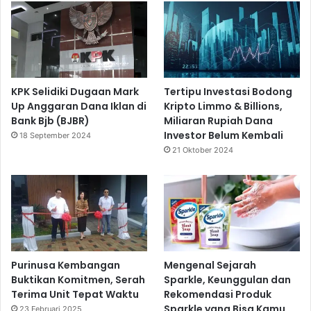
KPK Selidiki Dugaan Mark
Tertipu Investasi Bodong
Up Anggaran Dana Iklan di
Kripto Limmo & Billions,
Bank Bjb (BJBR)
Miliaran Rupiah Dana
Investor Belum Kembali
18 September 2024
21 Oktober 2024
Purinusa Kembangan
Mengenal Sejarah
Buktikan Komitmen, Serah
Sparkle, Keunggulan dan
Terima Unit Tepat Waktu
Rekomendasi Produk
Sparkle yang Bisa Kamu
23 Februari 2025