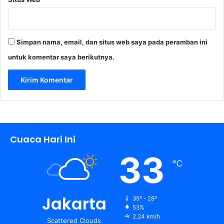
Simpan nama, email, dan situs web saya pada peramban ini
untuk komentar saya berikutnya.
Cuaca Hari Ini
33
℃
Jakarta
35º - 28º
53%
2.24 km/h
Scattered Clouds