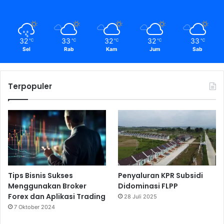
32
33
32
32
33
℃
℃
℃
℃
℃
Sel
Rab
Kam
Jum
Sab
Terpopuler
Tips Bisnis Sukses
Penyaluran KPR Subsidi
Menggunakan Broker
Didominasi FLPP
Forex dan Aplikasi Trading
28 Juli 2025
7 Oktober 2024