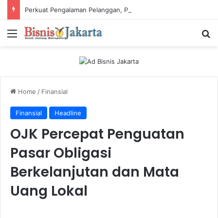
Perkuat Pengalaman Pelanggan, PLN Icon Plus Sabet Tiga Penghargaan CCW 2026
Menu
Ca
Home
/
Finansial
Finansial
Headline
OJK Percepat Penguatan
Pasar Obligasi
Berkelanjutan dan Mata
Uang Lokal