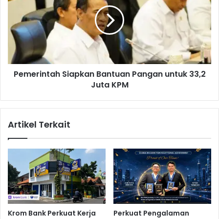
m
K
e
i
r
a
i
n
n
D
t
i
a
Pemerintah Siapkan Bantuan Pangan untuk 33,2
m
h
i
Juta KPM
S
n
i
a
a
t
p
Artikel Terkait
i
k
a
n
B
a
n
t
u
a
Krom Bank Perkuat Kerja
Perkuat Pengalaman
n