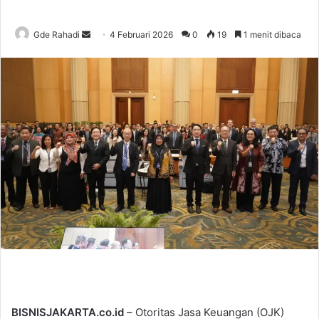
Gde Rahadi
S
4 Februari 2026
0
19
1 menit dibaca
e
n
d
a
n
e
m
a
i
l
BISNISJAKARTA.co.id
– Otoritas Jasa Keuangan (OJK)