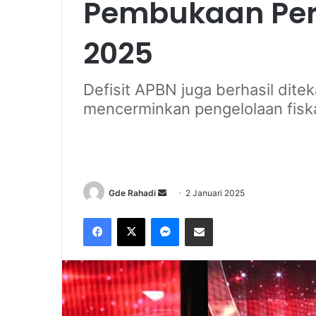
Pembukaan Per
2025
Defisit APBN juga berhasil ditek
mencerminkan pengelolaan fiska
Gde Rahadi
S
2 Januari 2025
e
Facebook
X
Messenger
Share via Email
n
d
a
n
e
m