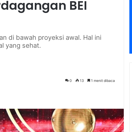
dagangan BEI
an di bawah proyeksi awal. Hal ini
l yang sehat.
0
13
1 menit dibaca