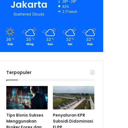
Jakarta
28º - 28º
82%
2.71 km/h
Scattered Clouds
36
35
32
32
32
℃
℃
℃
℃
℃
Sab
Ming
Sen
Sel
Rab
Terpopuler
Tips Bisnis Sukses
Penyaluran KPR
Menggunakan
Subsidi Didominasi
Broker Forex dan
FLPP