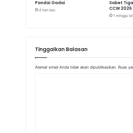
Pandai Gadai
Sabet Tig
d
CCW 2026
4 hari lalu
o
1 minggu la
n
e
s
i
a
Tinggalkan Balasan
:
K
e
m
Alamat email Anda tidak akan dipublikasikan.
Ruas ya
i
K
s
k
o
i
m
n
a
e
n
n
T
t
u
r
a