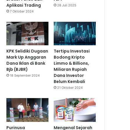
Aplikasi Trading
28 Juli 2025
7 Oktober 2024
KPK Selidiki Dugaan
Tertipu Investasi
Mark Up Anggaran
Bodong Kripto
Dana Iklan di Bank
Limmo & Billions,
Bjb (BJBR)
Miliaran Rupiah
Dana Investor
18 September 2024
Belum Kembali
21 Oktober 2024
Purinusa
Mengenal Sejarah