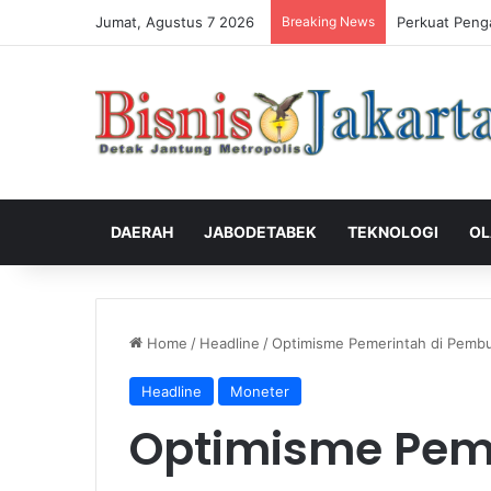
Jumat, Agustus 7 2026
Breaking News
Perkuat Peng
DAERAH
JABODETABEK
TEKNOLOGI
OL
Home
/
Headline
/
Optimisme Pemerintah di Pemb
Headline
Moneter
Optimisme Peme