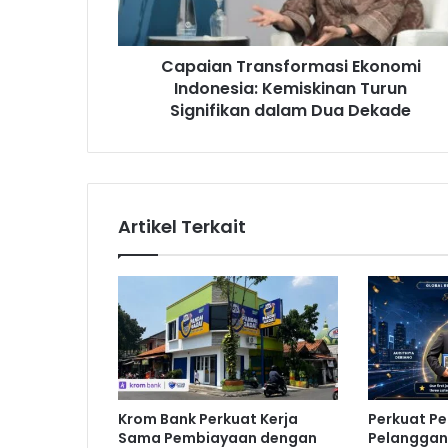
n
T
r
Capaian Transformasi Ekonomi
a
Indonesia: Kemiskinan Turun
n
s
Signifikan dalam Dua Dekade
f
o
r
m
a
Artikel Terkait
s
i
E
k
o
n
o
m
i
Krom Bank Perkuat Kerja
Perkuat P
I
Sama Pembiayaan dengan
Pelanggan,
n