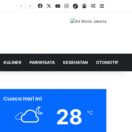
Facebook
X
YouTube
Instagram
Tiktok
Log In
Shuffle Berita
Sidebar
KULINER
PARIWISATA
KESEHATAN
OTOMOTIF
Cuaca Hari Ini
28
℃