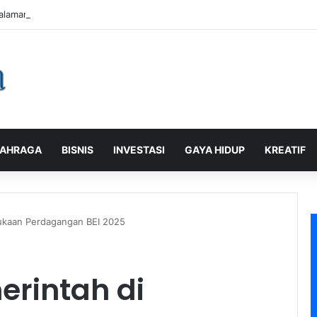
alaman Pelanggan, PLN Icon Plus Sabet Tiga Penghargaan CCW 2026
AHRAGA
BISNIS
INVESTASI
GAYA HIDUP
KREATIF
ukaan Perdagangan BEI 2025
rintah di