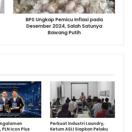
k
a
p
BPS Ungkap Pemicu Inflasi pada
P
Desember 2024, Salah Satunya
e
m
Bawang Putih
i
c
u
I
n
f
l
a
s
i
p
a
d
a
engalaman
Perkuat Industri Laundry,
D
 PLN Icon Plus
Ketum ASLI Siapkan Pelaku
e