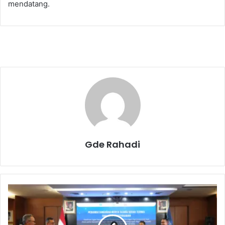
mendatang.
Gde Rahadi
B
a
p
p