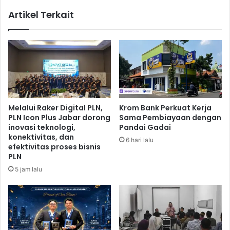
A
e
Artikel Terkait
K
n
D
A
s
n
e
t
r
i
t
K
a
o
D
r
e
u
Melalui Raker Digital PLN,
Krom Bank Perkuat Kerja
r
p
PLN Icon Plus Jabar dorong
Sama Pembiayaan dengan
i
s
inovasi teknologi,
Pandai Gadai
v
i
konektivitas, dan
6 hari lalu
a
,
efektivitas proses bisnis
t
B
PLN
i
R
5 jam lalu
f
I
K
T
e
e
u
k
a
a
n