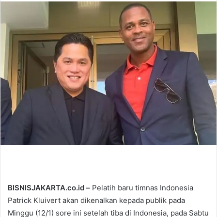
n
d
a
n
e
m
a
i
l
BISNISJAKARTA.co.id –
Pelatih baru timnas Indonesia
Patrick Kluivert akan dikenalkan kepada publik pada
Minggu (12/1) sore ini setelah tiba di Indonesia, pada Sabtu