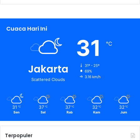
Cuaca Hari Ini
31
℃
Jakarta
31º - 25º
69%
3.16 km/h
Scattered Clouds
31
37
37
32
32
℃
℃
℃
℃
℃
Sen
Sel
Rab
Kam
Jum
Terpopuler