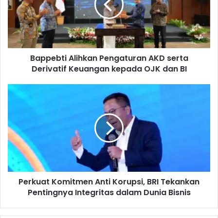
e
b
t
i
A
Bappebti Alihkan Pengaturan AKD serta
l
Derivatif Keuangan kepada OJK dan BI
i
h
k
P
a
e
n
r
P
k
e
u
n
a
g
t
a
K
t
o
u
Perkuat Komitmen Anti Korupsi, BRI Tekankan
m
r
Pentingnya Integritas dalam Dunia Bisnis
i
a
t
n
m