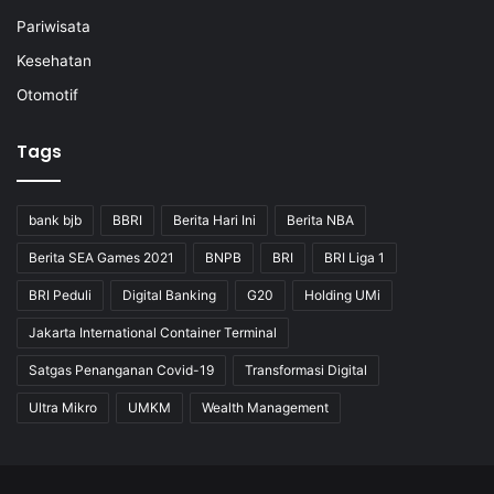
Pariwisata
Kesehatan
Otomotif
Tags
bank bjb
BBRI
Berita Hari Ini
Berita NBA
Berita SEA Games 2021
BNPB
BRI
BRI Liga 1
BRI Peduli
Digital Banking
G20
Holding UMi
Jakarta International Container Terminal
Satgas Penanganan Covid-19
Transformasi Digital
Ultra Mikro
UMKM
Wealth Management