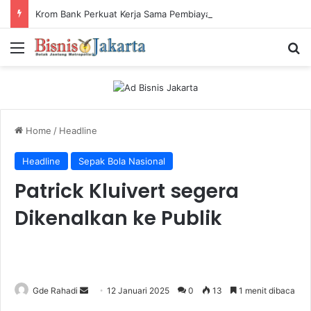
Krom Bank Perkuat Kerja Sama Pembiayaan dengan Pandai Gadai
Menu
Ca
Home
/
Headline
Headline
Sepak Bola Nasional
Patrick Kluivert segera
Dikenalkan ke Publik
Gde Rahadi
S
12 Januari 2025
0
13
1 menit dibaca
e