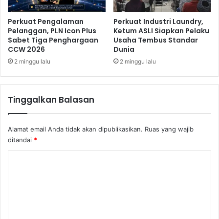
n
g
k
a
Perkuat Pengalaman
Perkuat Industri Laundry,
a
Pelanggan, PLN Icon Plus
Ketum ASLI Siapkan Pelaku
n
n
Sabet Tiga Penghargaan
Usaha Tembus Standar
k
P
CCW 2026
Dunia
e
e
p
2 minggu lalu
2 minggu lalu
n
a
t
d
i
a
n
Tinggalkan Balasan
O
g
J
n
K
y
Alamat email Anda tidak akan dipublikasikan.
Ruas yang wajib
d
a
ditandai
*
a
I
n
n
K
B
t
o
I
e
g
m
r
e
i
n
t