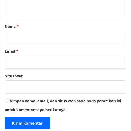
a
t
s
a
d
a
r
Nama
*
l
*
a
m
D
Email
*
u
n
i
a
Situs Web
B
i
s
n
Simpan nama, email, dan situs web saya pada peramban ini
i
s
untuk komentar saya berikutnya.