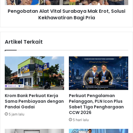
e
a
n
Pengobatan Alat Vital Surabaya Mak Erot, Solusi
n
t
Kekhawatiran Bagi Pria
A
i
l
n
a
g
t
Artikel Terkait
u
V
n
i
t
t
u
a
k
l
A
S
r
u
g
r
e
a
Krom Bank Perkuat Kerja
Perkuat Pengalaman
n
b
Sama Pembiayaan dengan
Pelanggan, PLN Icon Plus
t
a
Pandai Gadai
Sabet Tiga Penghargaan
i
y
CCW 2026
5 jam lalu
n
a
5 hari lalu
a
M
a