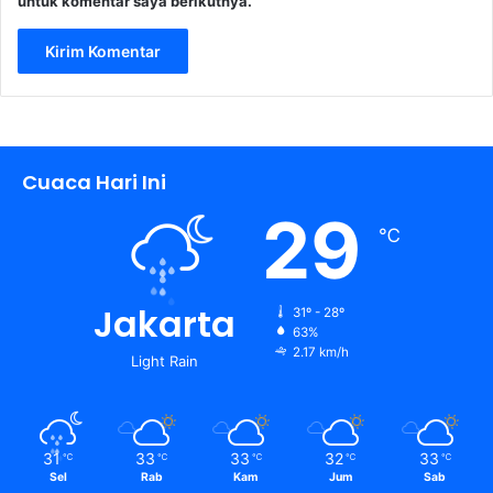
untuk komentar saya berikutnya.
Cuaca Hari Ini
29
℃
Jakarta
31º - 28º
63%
2.17 km/h
Light Rain
31
33
33
32
33
℃
℃
℃
℃
℃
Sel
Rab
Kam
Jum
Sab