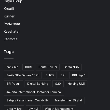
Gaya Hidup
Kreatif
Kuliner
Pariwisata
Kesehatan
Otomotif
Tags
bank bjb
BBRI
Berita Hari Ini
Berita NBA
Berita SEA Games 2021
BNPB
BRI
BRI Liga 1
BRI Peduli
Digital Banking
G20
Holding UMi
Jakarta International Container Terminal
Satgas Penanganan Covid-19
Transformasi Digital
Ultra Mikro
UMKM
Wealth Management