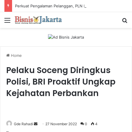
Perkuat Pengalaman Pelanggan, PLN Icon Plus Sabet Tiga Penghargaan CCW 2026
Menu
Ca
Home
Pelaku Soceng Diringkus
Polisi, BRI Proaktif Ungkap
Kejahatan Perbankan
Gde Rahadi
S
27 November 2022
0
4
e