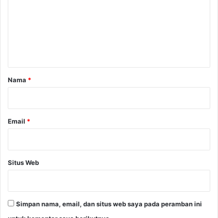
r
m
a
e
n
B
n
a
t
g
i
a
P
r
Nama
*
r
*
i
a
Email
*
Situs Web
Simpan nama, email, dan situs web saya pada peramban ini