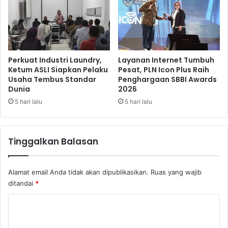
k
E
r
o
t
,
Perkuat Industri Laundry,
Layanan Internet Tumbuh
S
Ketum ASLI Siapkan Pelaku
Pesat, PLN Icon Plus Raih
Usaha Tembus Standar
Penghargaan SBBI Awards
o
Dunia
2026
l
u
5 hari lalu
5 hari lalu
s
i
K
Tinggalkan Balasan
e
k
h
Alamat email Anda tidak akan dipublikasikan.
Ruas yang wajib
a
ditandai
*
w
a
K
t
o
i