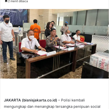
2 menit dibaca
n
d
a
n
e
m
a
i
l
JAKARTA (bisnisjakarta.co.id)
– Polisi kembali
mengungkap dan menangkap tersangka penipuan social