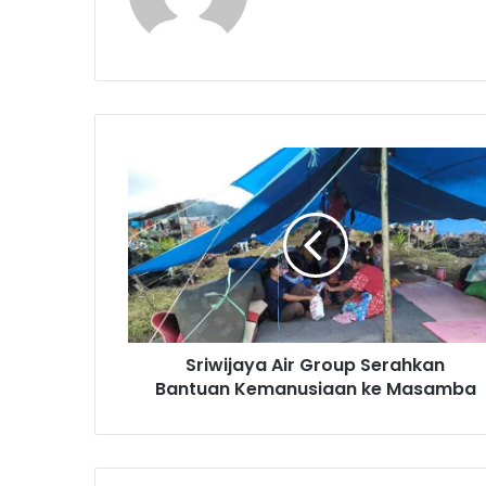
S
r
i
w
i
j
a
y
a
Sriwijaya Air Group Serahkan
A
Bantuan Kemanusiaan ke Masamba
i
r
G
r
o