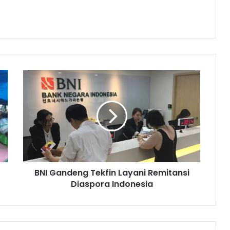
B
N
I
G
a
n
d
e
n
BNI Gandeng Tekfin Layani Remitansi
g
Diaspora Indonesia
T
e
k
f
i