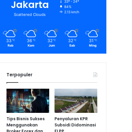
Jakarta
33º - 24º
84%
2.13 km/h
Scattered Clouds
33
36
32
32
31
℃
℃
℃
℃
℃
Rab
Kam
Jum
Sab
Ming
Terpopuler
Tips Bisnis Sukses
Penyaluran KPR
Menggunakan
Subsidi Didominasi
Broker Forex dan
FLPP