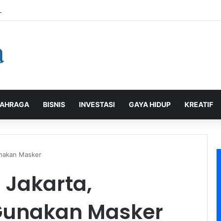
laman Pelanggan, PLN Icon Plus Sabet Tiga Penghargaan CCW 2026
AHRAGA
BISNIS
INVESTASI
GAYA HIDUP
KREATIF
unakan Masker
 Jakarta,
 Gunakan Masker