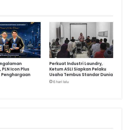
n
L
a
y
a
n
i
R
e
m
engalaman
Perkuat Industri Laundry,
i
 PLN Icon Plus
Ketum ASLI Siapkan Pelaku
t
a Penghargaan
Usaha Tembus Standar Dunia
a
6 hari lalu
n
s
i
D
i
a
s
p