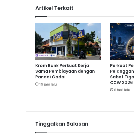
u
Artikel Terkait
p
S
e
r
a
h
k
a
n
Krom Bank Perkuat Kerja
Perkuat P
B
Sama Pembiayaan dengan
Pelanggan,
a
Pandai Gadai
Sabet Tig
n
CCW 2026
19 jam lalu
t
6 hari lalu
u
a
n
K
e
Tinggalkan Balasan
m
a