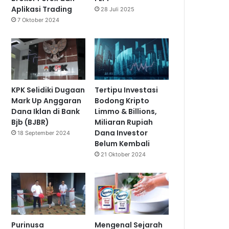
Aplikasi Trading
28 Juli 2025
7 Oktober 2024
KPK Selidiki Dugaan
Tertipu Investasi
Mark Up Anggaran
Bodong Kripto
Dana Iklan di Bank
Limmo & Billions,
Bjb (BJBR)
Miliaran Rupiah
Dana Investor
18 September 2024
Belum Kembali
21 Oktober 2024
Purinusa
Mengenal Sejarah