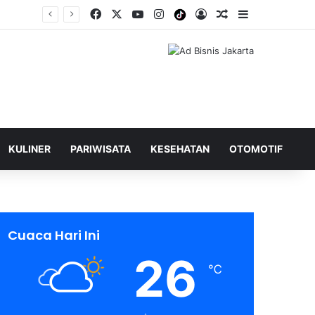
Facebook
X
YouTube
Instagram
Tiktok
Log In
Shuffle Berita
Sidebar
KULINER
PARIWISATA
KESEHATAN
OTOMOTIF
Cuaca Hari Ini
26
℃