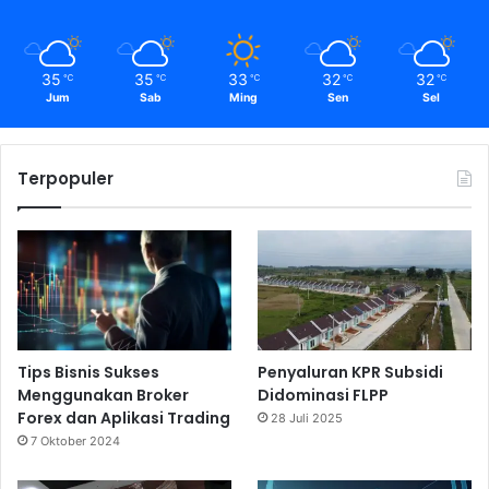
35
35
33
32
32
℃
℃
℃
℃
℃
Jum
Sab
Ming
Sen
Sel
Terpopuler
Tips Bisnis Sukses
Penyaluran KPR Subsidi
Menggunakan Broker
Didominasi FLPP
Forex dan Aplikasi Trading
28 Juli 2025
7 Oktober 2024