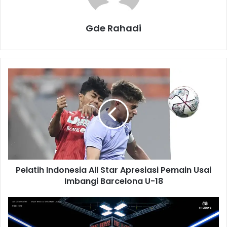
Gde Rahadi
P
e
l
a
t
i
h
I
n
Pelatih Indonesia All Star Apresiasi Pemain Usai
d
Imbangi Barcelona U-18
o
n
e
T
s
h
i
e