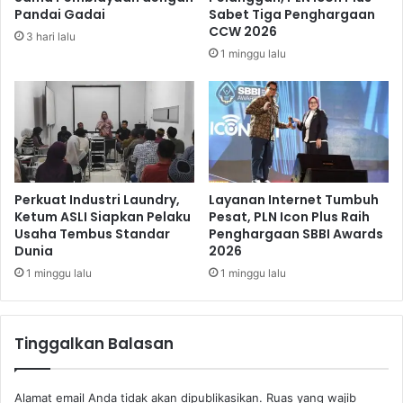
i
e
Pandai Gadai
Sabet Tiga Penghargaan
n
r
CCW 2026
3 hari lalu
U
t
1 minggu lalu
s
a
a
m
i
a
I
B
m
u
b
l
a
a
n
n
Perkuat Industri Laundry,
Layanan Internet Tumbuh
g
D
Ketum ASLI Siapkan Pelaku
Pesat, PLN Icon Plus Raih
i
Usaha Tembus Standar
Penghargaan SBBI Awards
e
Dunia
2026
B
p
a
a
1 minggu lalu
1 minggu lalu
r
n
c
e
Tinggalkan Balasan
l
o
n
Alamat email Anda tidak akan dipublikasikan.
Ruas yang wajib
a