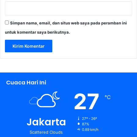
Simpan nama, email, dan situs web saya pada peramban ini
untuk komentar saya berikutnya.
Cuaca Hari Ini
27
℃
Jakarta
27º - 26º
87%
0.89 km/h
Scattered Clouds