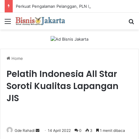
Perkuat Pengalaman Pelanggan, PLN Icon Plus Sabet Tiga Penghargaan CCW 2026
Menu
Ca
Home
Pelatih Indonesia All Star
Soroti Kualitas Lapangan
JIS
Gde Rahadi
S
14 April 2022
0
3
1 menit dibaca
e