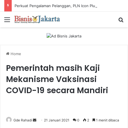
Perkuat Pengalaman Pelanggan, PLN Icon Plus Sabet Tiga Penghargaan CCW 2026
Menu
Ca
Home
Pemerintah masih Kaji
Mekanisme Vaksinasi
COVID-19 secara Mandiri
Gde Rahadi
S
21 Januari 2021
0
2
1 menit dibaca
e