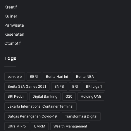
Kreatif
Kuliner
Pariwisata
Kesehatan
Otomotif
Tags
bank bjb
BBRI
Berita Hari Ini
Berita NBA
Berita SEA Games 2021
BNPB
BRI
BRI Liga 1
BRI Peduli
Digital Banking
G20
Holding UMi
Jakarta International Container Terminal
Satgas Penanganan Covid-19
Transformasi Digital
Ultra Mikro
UMKM
Wealth Management