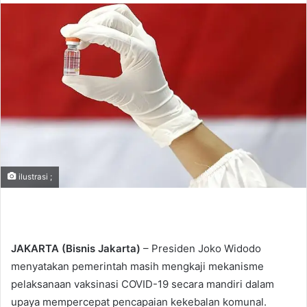
n
d
a
n
e
m
a
i
l
ilustrasi ;
JAKARTA (Bisnis Jakarta)
– Presiden Joko Widodo
menyatakan pemerintah masih mengkaji mekanisme
pelaksanaan vaksinasi COVID-19 secara mandiri dalam
upaya mempercepat pencapaian kekebalan komunal.