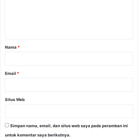
o
e
f
e
n
s
t
i
o
a
n
r
Nama
*
a
*
l
k
e
Email
*
R
u
m
a
Situs Web
h
d
a
n
Simpan nama, email, dan situs web saya pada peramban ini
K
a
untuk komentar saya berikutnya.