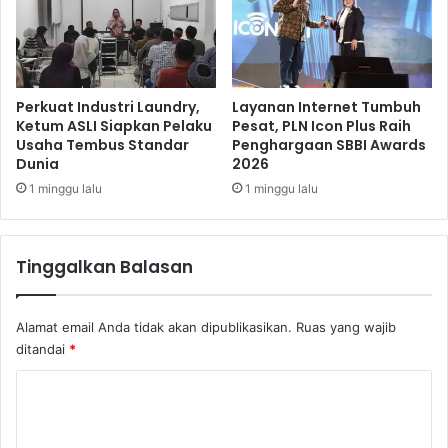
g
a
n
A
u
Perkuat Industri Laundry,
Layanan Internet Tumbuh
d
Ketum ASLI Siapkan Pelaku
Pesat, PLN Icon Plus Raih
Usaha Tembus Standar
Penghargaan SBBI Awards
i
Dunia
2026
o
B
1 minggu lalu
1 minggu lalu
e
r
k
Tinggalkan Balasan
u
a
l
Alamat email Anda tidak akan dipublikasikan.
Ruas yang wajib
i
ditandai
*
t
a
K
s
o
P
r
m