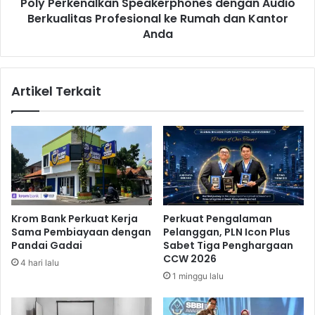
Poly Perkenalkan Speakerphones dengan Audio
n
Berkualitas Profesional ke Rumah dan Kantor
a
l
Anda
k
a
n
Artikel Terkait
S
p
e
a
k
e
r
p
h
Krom Bank Perkuat Kerja
Perkuat Pengalaman
o
Sama Pembiayaan dengan
Pelanggan, PLN Icon Plus
n
Pandai Gadai
Sabet Tiga Penghargaan
e
CCW 2026
4 hari lalu
s
1 minggu lalu
d
e
n