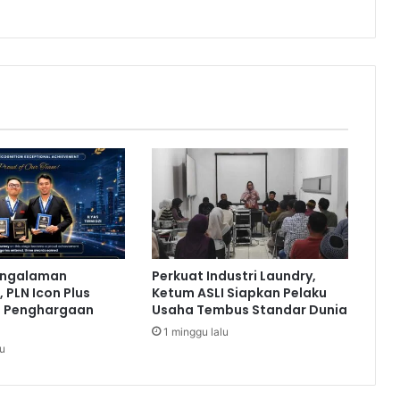
g
g
a
w
a
T
i
m
n
a
s
I
n
d
engalaman
Perkuat Industri Laundry,
o
 PLN Icon Plus
Ketum ASLI Siapkan Pelaku
n
a Penghargaan
Usaha Tembus Standar Dunia
e
1 minggu lalu
s
lu
i
a
L