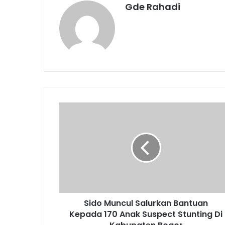
Gde Rahadi
S
i
d
o
M
u
n
c
u
Sido Muncul Salurkan Bantuan
l
Kepada 170 Anak Suspect Stunting Di
S
a