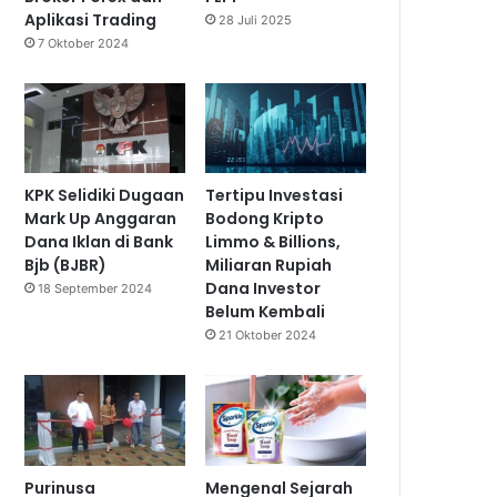
Aplikasi Trading
28 Juli 2025
7 Oktober 2024
KPK Selidiki Dugaan
Tertipu Investasi
Mark Up Anggaran
Bodong Kripto
Dana Iklan di Bank
Limmo & Billions,
Bjb (BJBR)
Miliaran Rupiah
Dana Investor
18 September 2024
Belum Kembali
21 Oktober 2024
Purinusa
Mengenal Sejarah