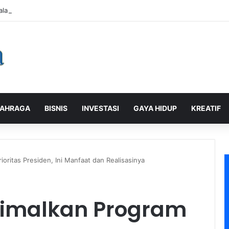
alaman Pelanggan, PLN Icon Plus Sabet Tiga Penghargaan CCW 2026
AHRAGA
BISNIS
INVESTASI
GAYA HIDUP
KREATIF
oritas Presiden, Ini Manfaat dan Realisasinya
timalkan Program