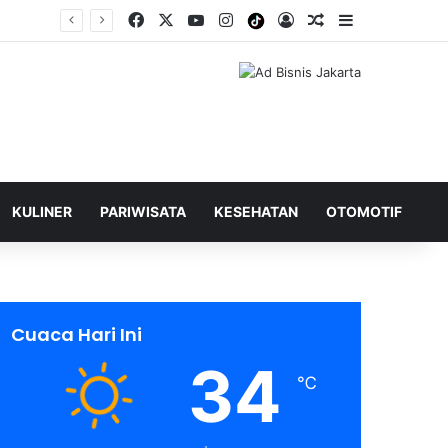
Facebook
X
YouTube
Instagram
Tiktok
Log In
Shuffle Berita
Sidebar
KULINER
PARIWISATA
KESEHATAN
OTOMOTIF
Cuaca Hari Ini
34
℃