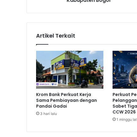
Kabupaten Bogor
l
u
r
k
a
Artikel Terkait
n
B
a
n
t
u
a
n
K
Krom Bank Perkuat Kerja
Perkuat P
e
Sama Pembiayaan dengan
Pelanggan,
p
Pandai Gadai
Sabet Tig
a
CCW 2026
3 hari lalu
d
1 minggu la
a
1
7