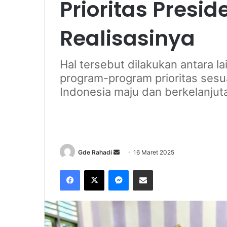
Prioritas Presid
Realisasinya
Hal tersebut dilakukan antara 
program-program prioritas ses
Indonesia maju dan berkelanjut
Gde Rahadi
S
16 Maret 2025
e
Facebook
X
Messenger
Share via Email
n
d
a
n
e