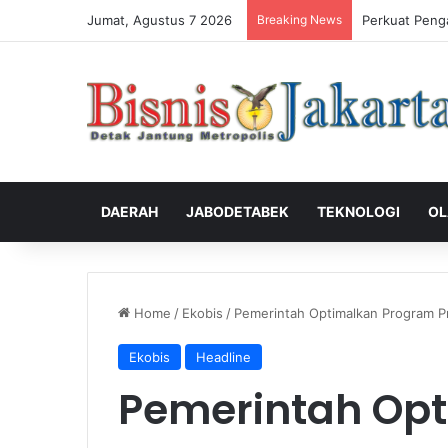
Jumat, Agustus 7 2026
Breaking News
Perkuat Peng
DAERAH
JABODETABEK
TEKNOLOGI
OL
Home
/
Ekobis
/
Pemerintah Optimalkan Program Pri
Ekobis
Headline
Pemerintah Op