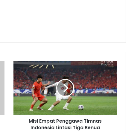
M
i
s
i
E
m
p
a
t
Misi Empat Penggawa Timnas
P
Indonesia Lintasi Tiga Benua
e
n