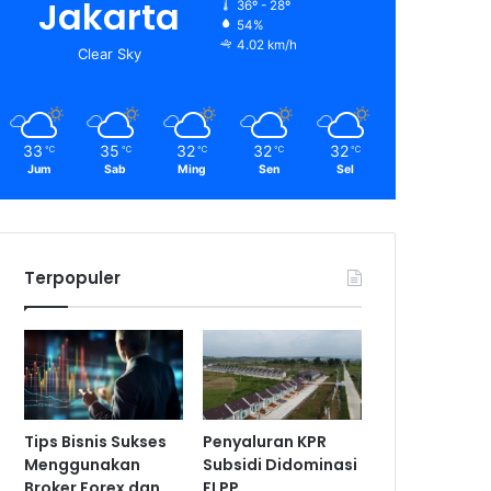
Jakarta
36º - 28º
54%
4.02 km/h
Clear Sky
33
35
32
32
32
℃
℃
℃
℃
℃
Jum
Sab
Ming
Sen
Sel
Terpopuler
Tips Bisnis Sukses
Penyaluran KPR
Menggunakan
Subsidi Didominasi
Broker Forex dan
FLPP