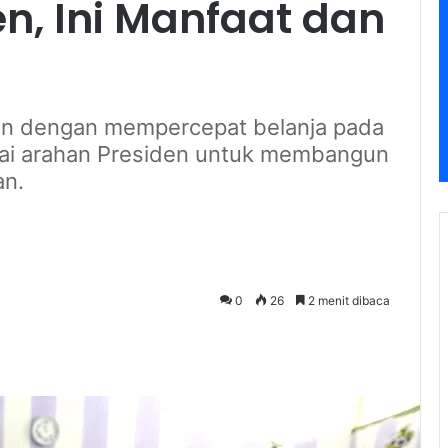
en, Ini Manfaat dan
lain dengan mempercepat belanja pada
uai arahan Presiden untuk membangun
an.
0
26
2 menit dibaca