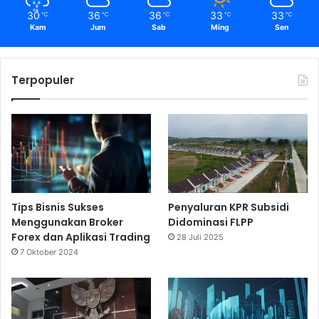
30
36
36
33
33
℃
℃
℃
℃
℃
Kam
Jum
Sab
Ming
Sen
Terpopuler
Tips Bisnis Sukses
Penyaluran KPR Subsidi
Menggunakan Broker
Didominasi FLPP
Forex dan Aplikasi Trading
28 Juli 2025
7 Oktober 2024