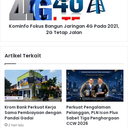
n
f
K
o
a
F
s
o
u
Kominfo Fokus Bangun Jaringan 4G Pada 2021,
k
s
2G Tetap Jalan
u
C
s
O
B
V
a
Artikel Terkait
I
n
D
g
-
u
1
n
9
J
,
a
P
r
e
i
m
n
Krom Bank Perkuat Kerja
Perkuat Pengalaman
e
g
Sama Pembiayaan dengan
Pelanggan, PLN Icon Plus
r
a
Pandai Gadai
Sabet Tiga Penghargaan
i
n
CCW 2026
2 hari lalu
n
4