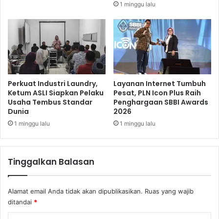
1 minggu lalu
t
G
a
P
h
a
L
d
a
a
r
2
a
0
n
2
Perkuat Industri Laundry,
Layanan Internet Tumbuh
g
1
Ketum ASLI Siapkan Pelaku
Pesat, PLN Icon Plus Raih
K
Usaha Tembus Standar
Penghargaan SBBI Awards
,
Dunia
2026
e
2
r
G
1 minggu lalu
1 minggu lalu
u
T
m
e
u
t
Tinggalkan Balasan
n
a
a
p
n
J
Alamat email Anda tidak akan dipublikasikan.
Ruas yang wajib
T
a
ditandai
*
a
l
h
a