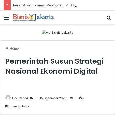
Perkuat Pengalaman Pelanggan, PLN Icon Plus Sabet Tiga Penghargaan CCW 2026
Menu
Ca
Home
Pemerintah Susun Strategi
Nasional Ekonomi Digital
Gde Rahadi
S
15 Desember 2020
0
7
e
1 menit dibaca
n