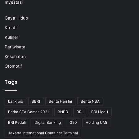
Investasi
Gaya Hidup
Kreatif
Kuliner
Pariwisata
Kesehatan
Otomotif
Tags
bank bjb
BBRI
Berita Hari Ini
Berita NBA
Berita SEA Games 2021
BNPB
BRI
BRI Liga 1
BRI Peduli
Digital Banking
G20
Holding UMi
Jakarta International Container Terminal