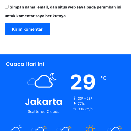
Simpan nama, email, dan situs web saya pada peramban ini
untuk komentar saya berikutnya.
Cuaca Hari Ini
29
℃
Jakarta
30º - 28º
77%
3.16 km/h
Scattered Clouds