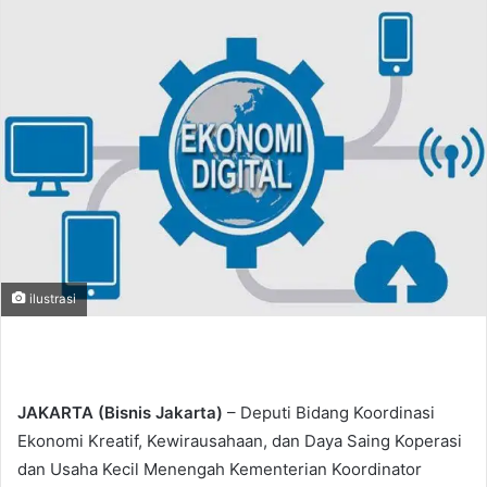
d
a
n
e
m
a
i
l
ilustrasi
JAKARTA (Bisnis Jakarta)
– Deputi Bidang Koordinasi
Ekonomi Kreatif, Kewirausahaan, dan Daya Saing Koperasi
dan Usaha Kecil Menengah Kementerian Koordinator