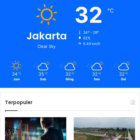
32
℃
Jakarta
34º - 28º
62%
6.49 km/h
Clear Sky
34
35
32
32
32
℃
℃
℃
℃
℃
Jum
Sab
Ming
Sen
Sel
Terpopuler