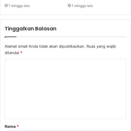
a
D
1 minggu lalu
1 minggu lalu
n
a
d
g
M
i
Tinggalkan Balasan
a
n
d
g
e
S
Alamat email Anda tidak akan dipublikasikan.
Ruas yang wajib
K
a
ditandai
*
n
p
i
i
K
v
o
e
m
e
n
t
a
r
Nama
*