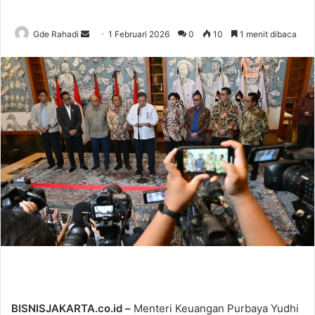
Gde Rahadi
S
1 Februari 2026
0
10
1 menit dibaca
e
n
d
a
n
e
m
a
i
l
BISNISJAKARTA.co.id –
Menteri Keuangan Purbaya Yudhi