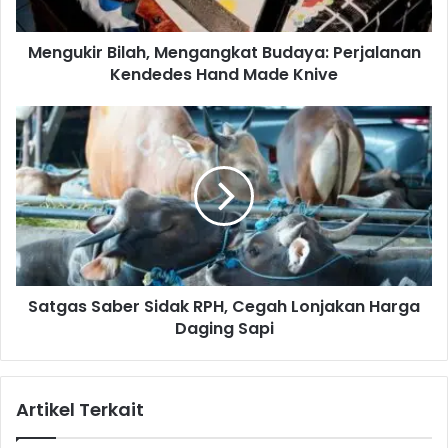
r
B
Mengukir Bilah, Mengangkat Budaya: Perjalanan
i
Kendedes Hand Made Knive
l
a
h
S
,
a
M
t
e
g
n
a
g
s
a
S
n
a
g
b
k
Satgas Saber Sidak RPH, Cegah Lonjakan Harga
e
a
Daging Sapi
r
t
S
B
i
u
d
Artikel Terkait
d
a
a
k