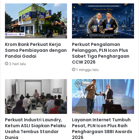
y
R
a
P
:
H
P
,
e
C
r
e
j
g
Krom Bank Perkuat Kerja
Perkuat Pengalaman
a
a
Sama Pembiayaan dengan
Pelanggan, PLN Icon Plus
l
h
Pandai Gadai
Sabet Tiga Penghargaan
a
L
CCW 2026
3 hari lalu
n
o
1 minggu lalu
a
n
n
j
K
a
e
k
n
a
d
n
e
H
d
a
Perkuat Industri Laundry,
Layanan Internet Tumbuh
e
r
Ketum ASLI Siapkan Pelaku
Pesat, PLN Icon Plus Raih
s
Usaha Tembus Standar
Penghargaan SBBI Awards
g
Dunia
2026
H
a