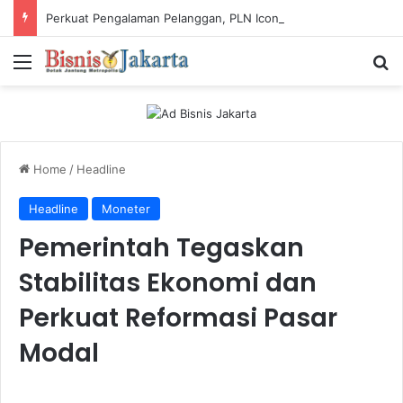
Perkuat Pengalaman Pelanggan, PLN Icon Plus Sabet Tiga Penghargaan CCW 2026
Menu
Ca
Home
/
Headline
Headline
Moneter
Pemerintah Tegaskan
Stabilitas Ekonomi dan
Perkuat Reformasi Pasar
Modal