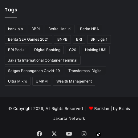
Tags
bank bjb
BBRI
Berita Hari Ini
Berita NBA
Berita SEA Games 2021
BNPB
BRI
BRI Liga 1
BRI Peduli
Digital Banking
G20
Holding UMi
Jakarta International Container Terminal
Satgas Penanganan Covid-19
Transformasi Digital
Ultra Mikro
UMKM
Wealth Management
© Copyright 2026, All Rights Reserved |
Beriklan
| by
Bisnis
Jakarta Network
Facebook
X
YouTube
Instagram
Tiktok