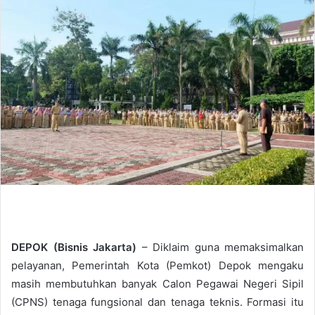
d
a
n
e
m
a
i
l
DEPOK (Bisnis Jakarta)
– Diklaim guna memaksimalkan
pelayanan, Pemerintah Kota (Pemkot) Depok mengaku
masih membutuhkan banyak Calon Pegawai Negeri Sipil
(CPNS) tenaga fungsional dan tenaga teknis. Formasi itu