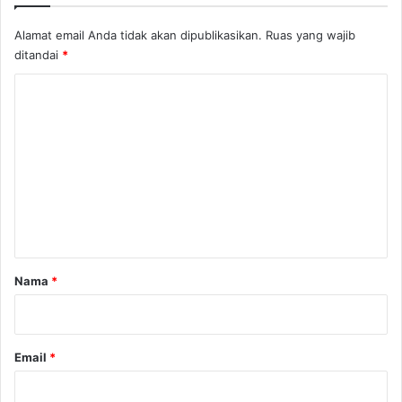
t
a
Alamat email Anda tidak akan dipublikasikan.
Ruas yang wajib
s
ditandai
*
P
e
K
n
o
j
u
m
a
e
l
M
n
i
t
r
a
a
s
r
Nama
*
*
Email
*