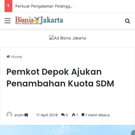
Perkuat Pengalaman Pelanggan, PLN Icon Plus Sabet Tiga Penghargaan CCW 2026
Menu
Ca
Home
Pemkot Depok Ajukan
Penambahan Kuota SDM
anom
S
11 April 2018
0
1
1 menit dibaca
e
n