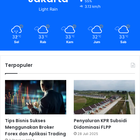
55%
3.13 km/h
Light Rain
32
33
33
32
33
℃
℃
℃
℃
℃
Sel
Rab
Kam
Jum
Sab
Terpopuler
Tips Bisnis Sukses
Penyaluran KPR Subsidi
Menggunakan Broker
Didominasi FLPP
Forex dan Aplikasi Trading
28 Juli 2025