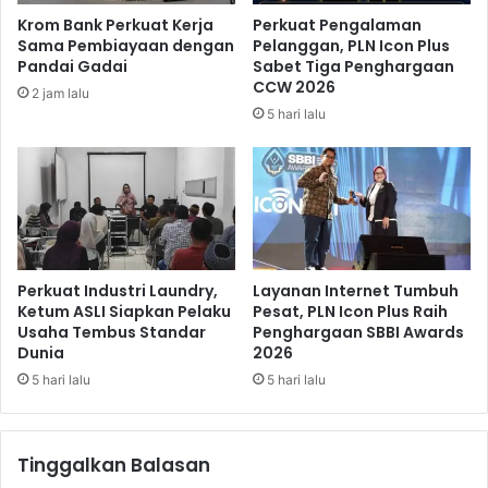
a
Krom Bank Perkuat Kerja
Perkuat Pengalaman
r
Sama Pembiayaan dengan
Pelanggan, PLN Icon Plus
g
Pandai Gadai
Sabet Tiga Penghargaan
a
CCW 2026
2 jam lalu
D
5 hari lalu
i
m
i
n
t
a
B
a
Perkuat Industri Laundry,
Layanan Internet Tumbuh
n
Ketum ASLI Siapkan Pelaku
Pesat, PLN Icon Plus Raih
Usaha Tembus Standar
Penghargaan SBBI Awards
t
Dunia
2026
u
B
5 hari lalu
5 hari lalu
e
r
a
Tinggalkan Balasan
n