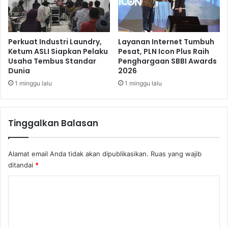
A
r
n
i
t
G
r
a
Perkuat Industri Laundry,
Layanan Internet Tumbuh
a
Ketum ASLI Siapkan Pelaku
Pesat, PLN Icon Plus Raih
n
Usaha Tembus Standar
Penghargaan SBBI Awards
k
d
Dunia
2026
s
a
1 minggu lalu
1 minggu lalu
Tinggalkan Balasan
Alamat email Anda tidak akan dipublikasikan.
Ruas yang wajib
ditandai
*
K
o
m