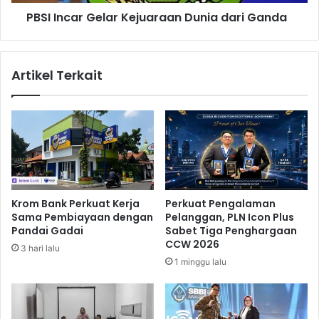
r
u
PBSI Incar Gelar Kejuaraan Dunia dari Ganda
G
r
e
b
l
a
a
Artikel Terkait
n
r
,
K
D
e
e
j
p
u
o
a
k
r
A
a
n
a
Krom Bank Perkuat Kerja
Perkuat Pengalaman
t
n
Sama Pembiayaan dengan
Pelanggan, PLN Icon Plus
i
D
Pandai Gadai
Sabet Tiga Penghargaan
s
u
CCW 2026
3 hari lalu
i
n
1 minggu lalu
p
i
a
a
s
d
i
a