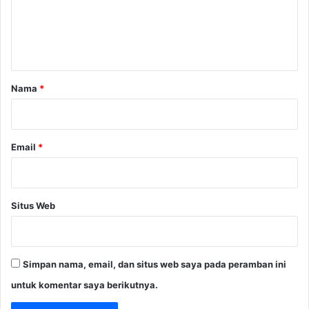
e
n
t
a
r
Nama
*
*
Email
*
Situs Web
Simpan nama, email, dan situs web saya pada peramban ini
untuk komentar saya berikutnya.