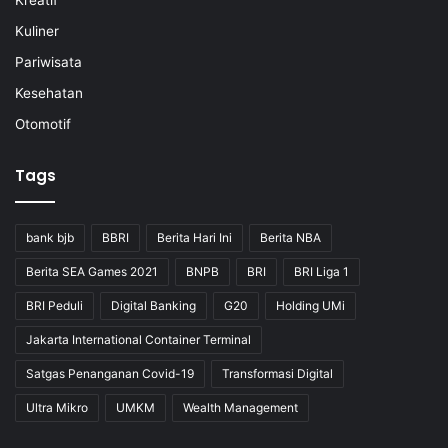
Kuliner
Pariwisata
Kesehatan
Otomotif
Tags
bank bjb
BBRI
Berita Hari Ini
Berita NBA
Berita SEA Games 2021
BNPB
BRI
BRI Liga 1
BRI Peduli
Digital Banking
G20
Holding UMi
Jakarta International Container Terminal
Satgas Penanganan Covid-19
Transformasi Digital
Ultra Mikro
UMKM
Wealth Management