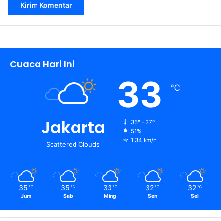
Cuaca Hari Ini
33
℃
Jakarta
35º - 27º
51%
1.34 km/h
Scattered Clouds
35
35
33
32
32
℃
℃
℃
℃
℃
Jum
Sab
Ming
Sen
Sel