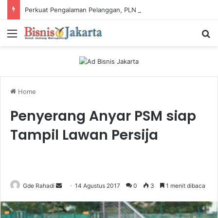
Perkuat Pengalaman Pelanggan, PLN Icon Plus Sabet Tiga Penghargaan CCW 2026
Menu
Ca
Home
Penyerang Anyar PSM siap
Tampil Lawan Persija
Gde Rahadi
S
14 Agustus 2017
0
3
1 menit dibaca
e
n