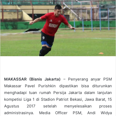
d
a
n
e
m
a
i
l
MAKASSAR (Bisnis Jakarta)
– Penyerang anyar PSM
Makassar Pavel Purishkin dipastikan bisa diturunkan
menghadapi tuan rumah Persija Jakarta dalam lanjutan
kompetisi Liga 1 di Stadion Patriot Bekasi, Jawa Barat, 15
Agustus 2017 setelah menyelesaikan proses
administrasinya. Media Officer PSM, Andi Widya