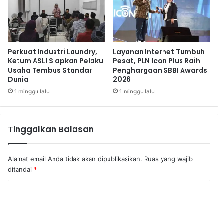
r
r
m
o
o
m
d
o
a
s
Perkuat Industri Laundry,
Layanan Internet Tumbuh
l
i
Ketum ASLI Siapkan Pelaku
Pesat, PLN Icon Plus Raih
a
Usaha Tembus Standar
Penghargaan SBBI Awards
k
Dunia
2026
n
a
d
n
1 minggu lalu
1 minggu lalu
a
P
n
e
R
n
Tinggalkan Balasan
O
g
E
g
y
u
Alamat email Anda tidak akan dipublikasikan.
Ruas yang wajib
a
n
ditandai
*
n
a
g
a
K
K
n
u
o
A
a
l
m