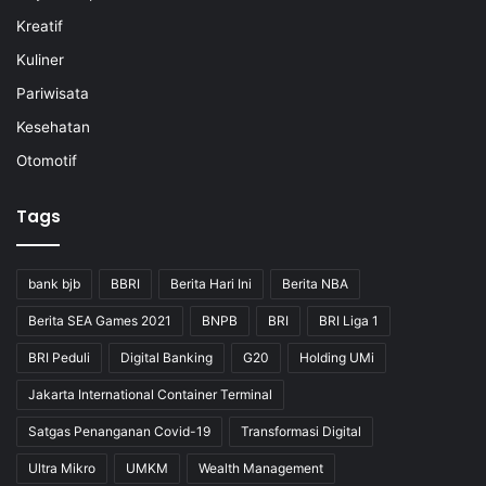
Kreatif
Kuliner
Pariwisata
Kesehatan
Otomotif
Tags
bank bjb
BBRI
Berita Hari Ini
Berita NBA
Berita SEA Games 2021
BNPB
BRI
BRI Liga 1
BRI Peduli
Digital Banking
G20
Holding UMi
Jakarta International Container Terminal
Satgas Penanganan Covid-19
Transformasi Digital
Ultra Mikro
UMKM
Wealth Management