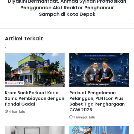
t
Diyakini Bermanfaat, Ahmad Syihan Promosikan
e
u
Penggunaan Alat Reaktor Penghancur
r
B
m
Sampah di Kota Depok
e
a
r
n
s
f
Artikel Terkait
a
a
m
a
a
t
a
,
n
A
B
h
R
m
I
a
M
d
Krom Bank Perkuat Kerja
Perkuat Pengalaman
i
S
Sama Pembiayaan dengan
Pelanggan, PLN Icon Plus
l
y
Pandai Gadai
Sabet Tiga Penghargaan
i
i
CCW 2026
4 hari lalu
k
h
1 minggu lalu
i
a
P
n
e
P