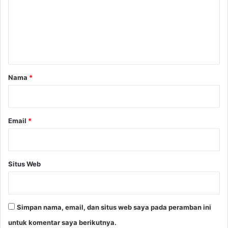
t
a
e
t
R
n
e
t
a
k
a
t
r
Nama
*
o
*
r
P
e
Email
*
n
g
h
a
Situs Web
n
c
u
r
Simpan nama, email, dan situs web saya pada peramban ini
S
a
untuk komentar saya berikutnya.