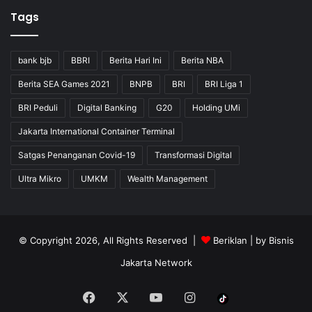
Tags
bank bjb
BBRI
Berita Hari Ini
Berita NBA
Berita SEA Games 2021
BNPB
BRI
BRI Liga 1
BRI Peduli
Digital Banking
G20
Holding UMi
Jakarta International Container Terminal
Satgas Penanganan Covid-19
Transformasi Digital
Ultra Mikro
UMKM
Wealth Management
© Copyright 2026, All Rights Reserved |
Beriklan
| by
Bisnis
Jakarta Network
Facebook
X
YouTube
Instagram
Tiktok