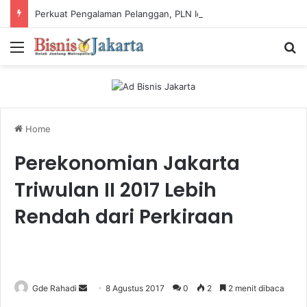
Perkuat Pengalaman Pelanggan, PLN Icon Plus Sabet Tiga Penghargaan CCW 2026
Menu
Ca
Home
Perekonomian Jakarta
Triwulan II 2017 Lebih
Rendah dari Perkiraan
Gde Rahadi
S
8 Agustus 2017
0
2
2 menit dibaca
e