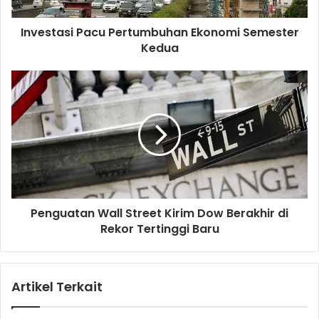
s
i
Investasi Pacu Pertumbuhan Ekonomi Semester
P
Kedua
a
c
u
P
P
e
e
n
r
g
t
u
u
a
m
t
b
a
u
n
h
Penguatan Wall Street Kirim Dow Berakhir di
W
a
Rekor Tertinggi Baru
a
n
l
E
l
k
S
Artikel Terkait
o
t
n
r
o
e