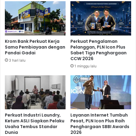
m
e
i
t
S
K
e
i
m
r
e
i
Krom Bank Perkuat Kerja
Perkuat Pengalaman
s
m
Sama Pembiayaan dengan
Pelanggan, PLN Icon Plus
t
D
Pandai Gadai
Sabet Tiga Penghargaan
e
o
CCW 2026
3 hari lalu
r
w
1 minggu lalu
K
B
e
e
d
r
u
a
a
k
h
i
r
Perkuat Industri Laundry,
Layanan Internet Tumbuh
d
Ketum ASLI Siapkan Pelaku
Pesat, PLN Icon Plus Raih
Usaha Tembus Standar
Penghargaan SBBI Awards
i
Dunia
2026
R