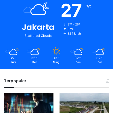
27
℃
Jakarta
27º - 26º
87%
1.34 km/h
Scattered Clouds
35
35
33
32
32
℃
℃
℃
℃
℃
Jum
Sab
Ming
Sen
Sel
Terpopuler