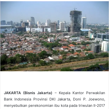
n
d
a
n
e
m
a
i
l
JAKARTA (Bisnis Jakarta)
– Kepala Kantor Perwakilan
Bank Indonesia Provinsi DKI Jakarta, Doni P. Joewono,
menyebutkan perekonomian ibu kota pada triwulan II-2017