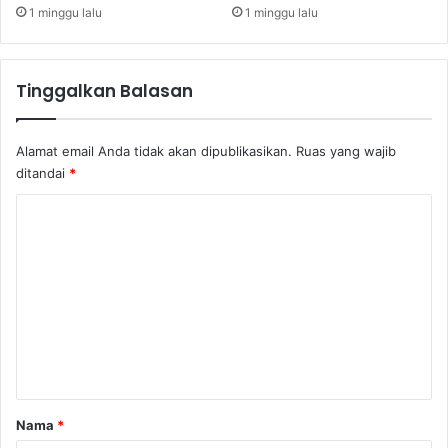
e
1 minggu lalu
1 minggu lalu
k
o
r
Tinggalkan Balasan
T
e
r
Alamat email Anda tidak akan dipublikasikan.
Ruas yang wajib
t
ditandai
*
i
n
K
g
o
g
i
m
B
e
a
r
n
u
t
a
r
Nama
*