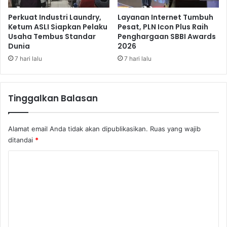
t
o
Perkuat Industri Laundry,
Layanan Internet Tumbuh
f
Ketum ASLI Siapkan Pelaku
Pesat, PLN Icon Plus Raih
Usaha Tembus Standar
Penghargaan SBBI Awards
B
Dunia
2026
o
r
7 hari lalu
7 hari lalu
n
e
o
Tinggalkan Balasan
Alamat email Anda tidak akan dipublikasikan.
Ruas yang wajib
ditandai
*
K
o
m
e
n