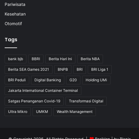
Pariwisata
Kesehatan
Otomotif
Tags
bank bjb
BBRI
Berita Hari Ini
Berita NBA
Berita SEA Games 2021
BNPB
BRI
BRI Liga 1
BRI Peduli
Digital Banking
G20
Holding UMi
Jakarta International Container Terminal
Satgas Penanganan Covid-19
Transformasi Digital
Ultra Mikro
UMKM
Wealth Management