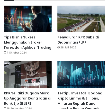
Tips Bisnis Sukses
Penyaluran KPR Subsidi
Menggunakan Broker
Didominasi FLPP
Forex dan Aplikasi Trading
28 Juli 2025
7 Oktober 2024
KPK Selidiki Dugaan Mark
Tertipu Investasi Bodong
Up Anggaran Dana Iklan di
Kripto Limmo & Billions,
Bank Bjb (BJBR)
Miliaran Rupiah Dana
Investor Belum Kembali
18 September 2024