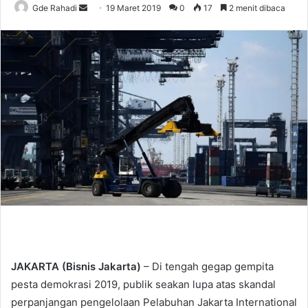
Gde Rahadi
S
19 Maret 2019
0
17
2 menit dibaca
e
n
d
a
n
e
m
a
i
l
JAKARTA (Bisnis Jakarta)
– Di tengah gegap gempita
pesta demokrasi 2019, publik seakan lupa atas skandal
perpanjangan pengelolaan Pelabuhan Jakarta International