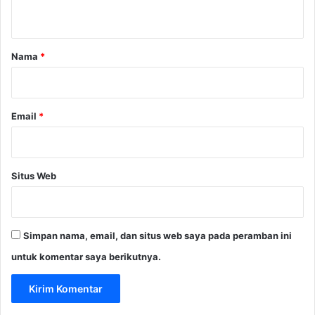
t
a
r
Nama
*
*
Email
*
Situs Web
Simpan nama, email, dan situs web saya pada peramban ini
untuk komentar saya berikutnya.