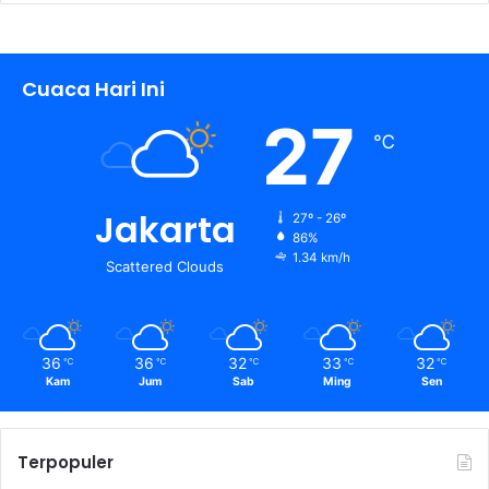
Cuaca Hari Ini
27
℃
Jakarta
27º - 26º
86%
1.34 km/h
Scattered Clouds
36
36
32
33
32
℃
℃
℃
℃
℃
Kam
Jum
Sab
Ming
Sen
Terpopuler