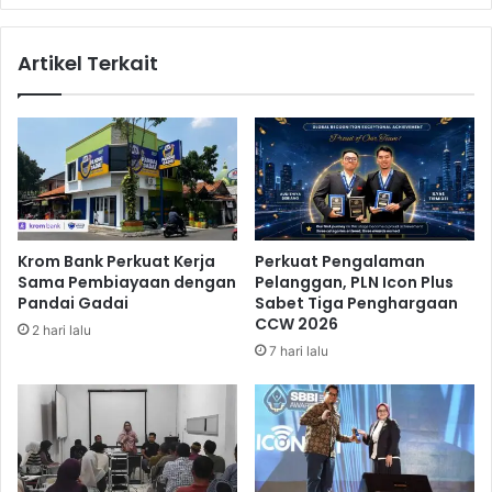
N
m
K
p
Artikel Terkait
e
a
m
n
e
y
n
e
k
k
o
a
p
n
K
V
r
i
Krom Bank Perkuat Kerja
Perkuat Pengalaman
e
s
Sama Pembiayaan dengan
Pelanggan, PLN Icon Plus
d
i
Pandai Gadai
Sabet Tiga Penghargaan
i
t
CCW 2026
2 hari lalu
t
t
7 hari lalu
R
h
u
e
m
H
a
e
h
a
r