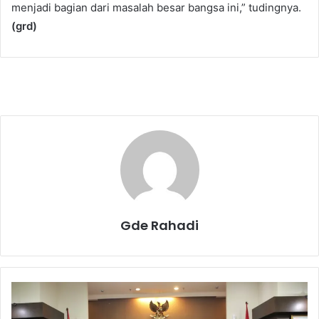
menjadi bagian dari masalah besar bangsa ini,” tudingnya.
(grd)
Gde Rahadi
B
N
I