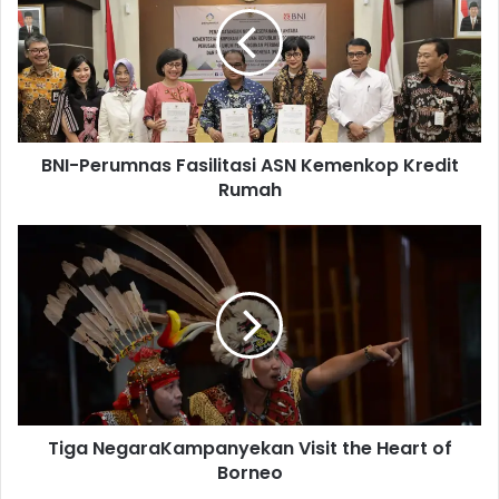
-
P
e
r
u
m
BNI-Perumnas Fasilitasi ASN Kemenkop Kredit
n
Rumah
a
s
F
T
a
i
s
g
i
a
l
N
i
e
t
g
a
a
s
r
i
Tiga NegaraKampanyekan Visit the Heart of
a
A
Borneo
K
S
a