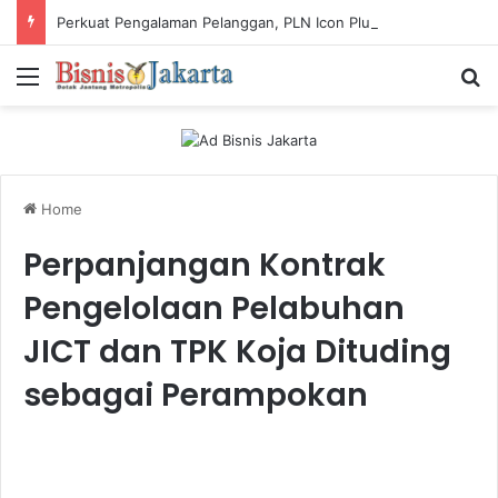
Perkuat Pengalaman Pelanggan, PLN Icon Plus Sabet Tiga Penghargaan CCW 2026
Menu
Ca
Home
Perpanjangan Kontrak
Pengelolaan Pelabuhan
JICT dan TPK Koja Dituding
sebagai Perampokan