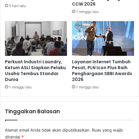
e
i
CCW 2026
5 hari lalu
n
B
1 minggu lalu
D
a
u
n
k
d
u
u
n
n
g
g
A
,
s
S
Perkuat Industri Laundry,
Layanan Internet Tumbuh
t
i
Ketum ASLI Siapkan Pelaku
Pesat, PLN Icon Plus Raih
a
Usaha Tembus Standar
Penghargaan SBBI Awards
a
Dunia
2026
C
p
i
k
1 minggu lalu
1 minggu lalu
t
a
a
n
u
A
Tinggalkan Balasan
n
n
t
a
u
k
Alamat email Anda tidak akan dipublikasikan.
Ruas yang wajib
k
I
ditandai
*
K
n