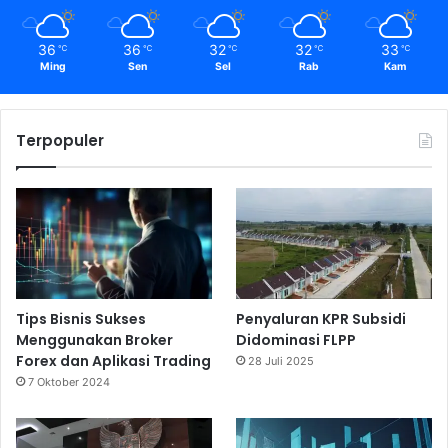
36
36
32
32
33
℃
℃
℃
℃
℃
Ming
Sen
Sel
Rab
Kam
Terpopuler
Tips Bisnis Sukses
Penyaluran KPR Subsidi
Menggunakan Broker
Didominasi FLPP
Forex dan Aplikasi Trading
28 Juli 2025
7 Oktober 2024