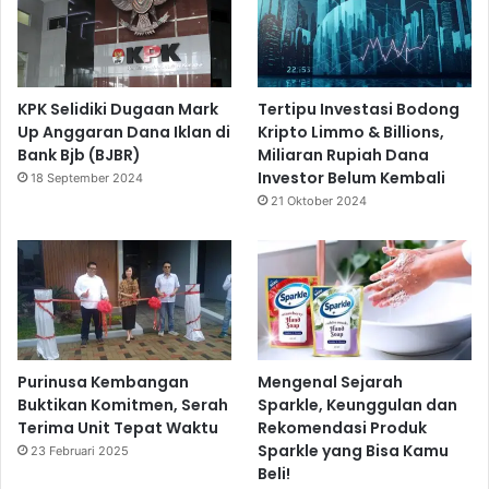
KPK Selidiki Dugaan Mark
Tertipu Investasi Bodong
Up Anggaran Dana Iklan di
Kripto Limmo & Billions,
Bank Bjb (BJBR)
Miliaran Rupiah Dana
Investor Belum Kembali
18 September 2024
21 Oktober 2024
Purinusa Kembangan
Mengenal Sejarah
Buktikan Komitmen, Serah
Sparkle, Keunggulan dan
Terima Unit Tepat Waktu
Rekomendasi Produk
Sparkle yang Bisa Kamu
23 Februari 2025
Beli!