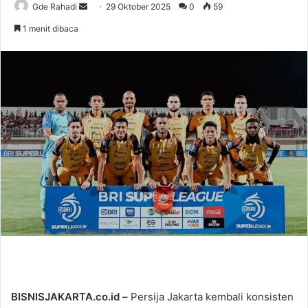
Gde Rahadi
S
29 Oktober 2025
0
59
e
1 menit dibaca
n
d
a
n
e
m
a
i
l
BISNISJAKARTA.co.id –
Persija Jakarta kembali konsisten