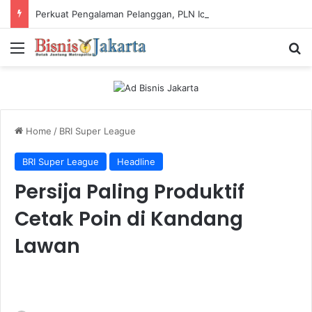
Perkuat Pengalaman Pelanggan, PLN Icon Plus Sabet Tiga Penghargaan CCW 2026
Menu
Ca
Home
/
BRI Super League
BRI Super League
Headline
Persija Paling Produktif
Cetak Poin di Kandang
Lawan