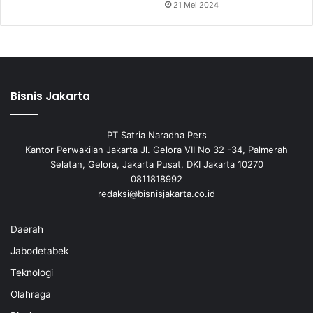
21 Mei 2024
Bisnis Jakarta
PT Satria Naradha Pers
Kantor Perwakilan Jakarta Jl. Gelora VII No 32 -34, Palmerah
Selatan, Gelora, Jakarta Pusat, DKI Jakarta 10270
0811818992
redaksi@bisnisjakarta.co.id
Daerah
Jabodetabek
Teknologi
Olahraga