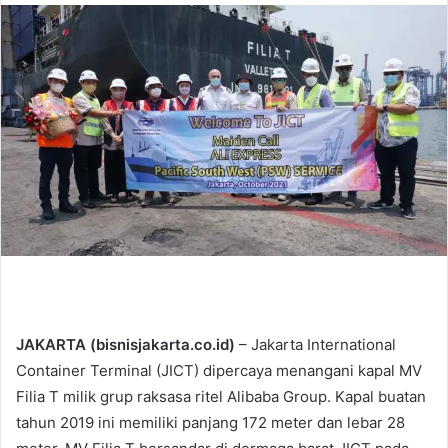
n
d
a
n
e
m
a
i
l
JAKARTA (bisnisjakarta.co.id)
– Jakarta International
Container Terminal (JICT) dipercaya menangani kapal MV
Filia T milik grup raksasa ritel Alibaba Group. Kapal buatan
tahun 2019 ini memiliki panjang 172 meter dan lebar 28