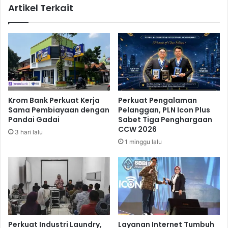
Artikel Terkait
p
h
9
t
5
s
,
I
9
s
T
s
d
u
a
e
r
B
Krom Bank Perkuat Kerja
Perkuat Pengalaman
i
B
Sama Pembiayaan dengan
Pelanggan, PLN Icon Plus
R
R
Pandai Gadai
Sabet Tiga Penghargaan
i
I
CCW 2026
3 hari lalu
g
1 minggu lalu
h
t
I
s
s
u
e
Perkuat Industri Laundry,
Layanan Internet Tumbuh