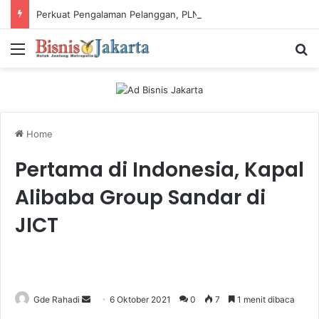
Perkuat Pengalaman Pelanggan, PLN Icon Plus Sabet Tiga Penghargaan CCW 2026
Menu
Ca
Home
Pertama di Indonesia, Kapal
Alibaba Group Sandar di
JICT
Gde Rahadi
S
6 Oktober 2021
0
7
1 menit dibaca
e