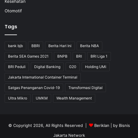
Kesehatan
Otomotif
Tags
bank bjb
BBRI
Berita Hari Ini
Berita NBA
Berita SEA Games 2021
BNPB
BRI
BRI Liga 1
BRI Peduli
Digital Banking
G20
Holding UMi
Jakarta International Container Terminal
Satgas Penanganan Covid-19
Transformasi Digital
Ultra Mikro
UMKM
Wealth Management
© Copyright 2026, All Rights Reserved |
Beriklan
| by
Bisnis
Jakarta Network