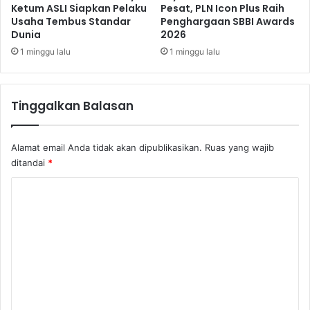
Ketum ASLI Siapkan Pelaku
Pesat, PLN Icon Plus Raih
Usaha Tembus Standar
Penghargaan SBBI Awards
Dunia
2026
1 minggu lalu
1 minggu lalu
Tinggalkan Balasan
Alamat email Anda tidak akan dipublikasikan.
Ruas yang wajib
ditandai
*
K
o
m
e
n
t