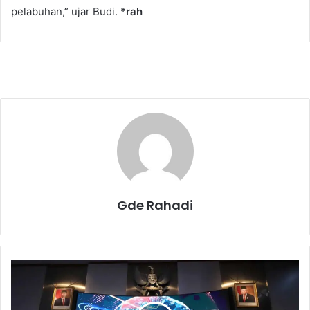
pelabuhan,” ujar Budi.
*rah
Gde Rahadi
B
R
I