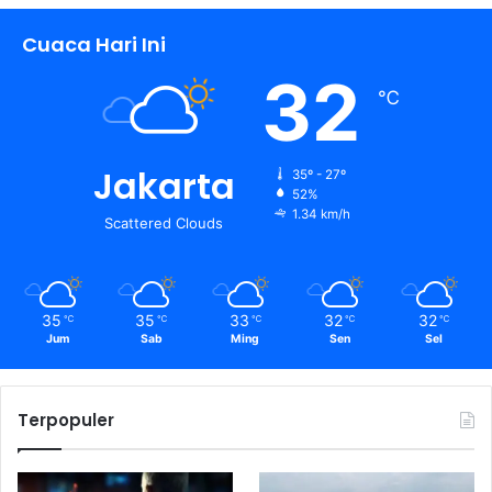
Cuaca Hari Ini
32
℃
Jakarta
35º - 27º
52%
1.34 km/h
Scattered Clouds
35
35
33
32
32
℃
℃
℃
℃
℃
Jum
Sab
Ming
Sen
Sel
Terpopuler