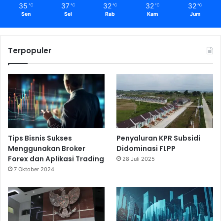
35
37
32
32
32
℃
℃
℃
℃
℃
Sen
Sel
Rab
Kam
Jum
Terpopuler
Tips Bisnis Sukses
Penyaluran KPR Subsidi
Menggunakan Broker
Didominasi FLPP
Forex dan Aplikasi Trading
28 Juli 2025
7 Oktober 2024