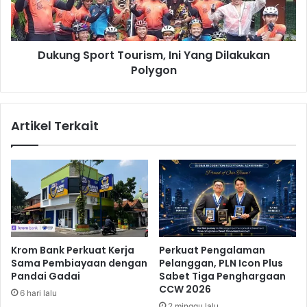
,
S
C
p
a
o
r
Dukung Sport Tourism, Ini Yang Dilakukan
r
a
Polygon
t
T
T
r
o
a
u
Artikel Terkait
v
r
e
i
l
s
l
m
e
,
r
I
s
n
M
i
e
Y
Krom Bank Perkuat Kerja
Perkuat Pengalaman
n
a
Sama Pembiayaan dengan
Pelanggan, PLN Icon Plus
g
n
Pandai Gadai
Sabet Tiga Penghargaan
e
g
CCW 2026
6 hari lalu
n
D
2 minggu lalu