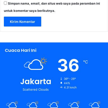
Simpan nama, email, dan situs web saya pada peramban ini
untuk komentar saya berikutnya.
Cuaca Hari Ini
36
℃
Jakarta
36º - 26º
44%
4.31 km/h
Scattered Clouds