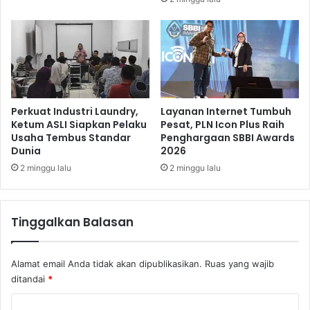
a
i
l
l
L
a
e
k
b
u
i
k
h
a
D
n
Perkuat Industri Laundry,
Layanan Internet Tumbuh
a
P
Ketum ASLI Siapkan Pelaku
Pesat, PLN Icon Plus Raih
l
Usaha Tembus Standar
Penghargaan SBBI Awards
o
Dunia
2026
a
l
m
y
2 minggu lalu
2 minggu lalu
D
g
e
o
s
n
Tinggalkan Balasan
t
i
n
Alamat email Anda tidak akan dipublikasikan.
Ruas yang wajib
a
ditandai
*
s
i
K