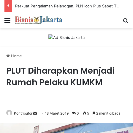
Perkuat Pengalaman Pelanggan, PLN Icon Plus Sabet Tiga Penghargaan CCW 2026
Menu
Ca
Home
PLUT Diharapkan Menjadi
Rumah Pelaku KUMKM
Kontributor
S
18 Maret 2019
0
5
2 menit dibaca
e
n