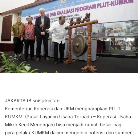
d
a
n
e
m
a
i
l
JAKARTA (Bisnisjakarta)-
Kementerian Koperasi dan UKM mengharapkan PLUT
KUMKM (Pusat Layanan Usaha Terpadu – Koperasi Usaha
Mikro Kecil Menengah) bisa menjadi rumah besar bagi
para pelaku KUMKM dalam mengelola potensi dan sumber