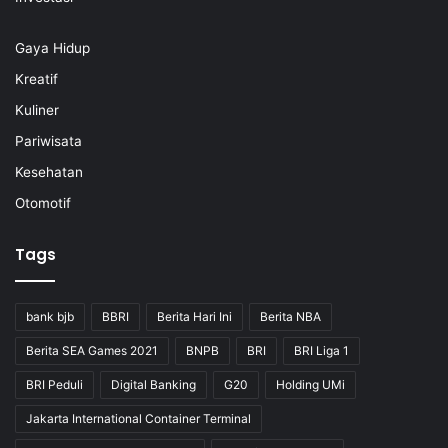
Gaya Hidup
Kreatif
Kuliner
Pariwisata
Kesehatan
Otomotif
Tags
bank bjb
BBRI
Berita Hari Ini
Berita NBA
Berita SEA Games 2021
BNPB
BRI
BRI Liga 1
BRI Peduli
Digital Banking
G20
Holding UMi
Jakarta International Container Terminal