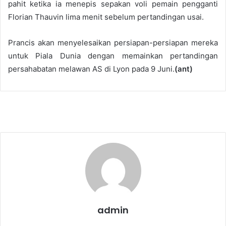
pahit ketika ia menepis sepakan voli pemain pengganti
Florian Thauvin lima menit sebelum pertandingan usai.
Prancis akan menyelesaikan persiapan-persiapan mereka
untuk Piala Dunia dengan memainkan pertandingan
persahabatan melawan AS di Lyon pada 9 Juni.
(ant)
admin