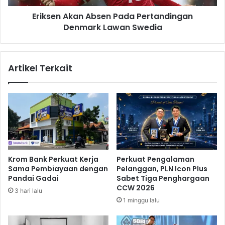
i
k
Eriksen Akan Absen Pada Pertandingan
n
a
T
Denmark Lawan Swedia
n
i
A
m
b
P
s
Artikel Terkait
i
e
a
n
l
P
a
a
D
d
u
a
n
P
i
e
a
r
Krom Bank Perkuat Kerja
Perkuat Pengalaman
S
t
Sama Pembiayaan dengan
Pelanggan, PLN Icon Plus
e
a
Pandai Gadai
Sabet Tiga Penghargaan
r
n
CCW 2026
3 hari lalu
b
d
1 minggu lalu
i
i
a
n