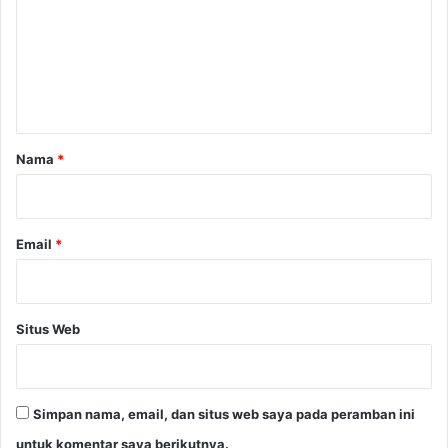
m
e
n
t
a
r
Nama
*
*
Email
*
Situs Web
Simpan nama, email, dan situs web saya pada peramban ini
untuk komentar saya berikutnya.