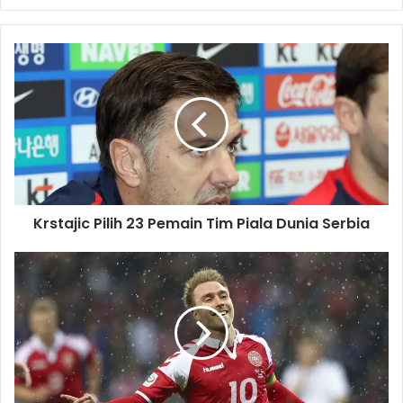
K
r
s
t
a
j
i
c
P
Krstajic Pilih 23 Pemain Tim Piala Dunia Serbia
i
l
i
E
h
r
2
i
3
k
P
s
e
e
m
n
a
A