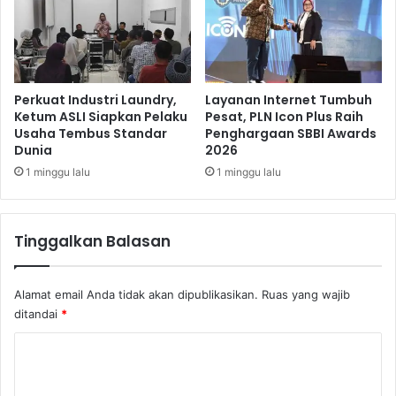
g
a
n
D
e
n
Perkuat Industri Laundry,
Layanan Internet Tumbuh
m
Ketum ASLI Siapkan Pelaku
Pesat, PLN Icon Plus Raih
Usaha Tembus Standar
Penghargaan SBBI Awards
a
Dunia
2026
r
k
1 minggu lalu
1 minggu lalu
L
a
w
Tinggalkan Balasan
a
n
S
Alamat email Anda tidak akan dipublikasikan.
Ruas yang wajib
w
ditandai
*
e
d
K
i
o
a