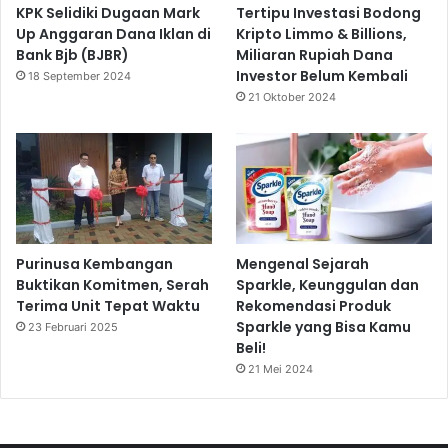
KPK Selidiki Dugaan Mark
Tertipu Investasi Bodong
Up Anggaran Dana Iklan di
Kripto Limmo & Billions,
Bank Bjb (BJBR)
Miliaran Rupiah Dana
Investor Belum Kembali
18 September 2024
21 Oktober 2024
Purinusa Kembangan
Mengenal Sejarah
Buktikan Komitmen, Serah
Sparkle, Keunggulan dan
Terima Unit Tepat Waktu
Rekomendasi Produk
Sparkle yang Bisa Kamu
23 Februari 2025
Beli!
21 Mei 2024