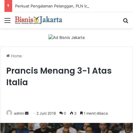
Perkuat Pengalaman Pelanggan, PLN Icon Plus Sabet Tiga Penghargaan CCW 2026
Menu
Ca
Home
Prancis Menang 3-1 Atas
Italia
admin
S
2 Juni 2018
0
3
1 menit dibaca
e
n