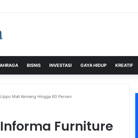
alaman Pelanggan, PLN Icon Plus Sabet Tiga Penghargaan CCW 2026
AHRAGA
BISNIS
INVESTASI
GAYA HIDUP
KREATIF
 Lippo Mall Kemang Hingga 60 Persen
Informa Furniture