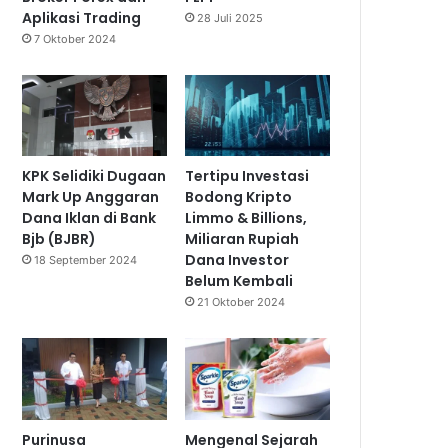
Aplikasi Trading
28 Juli 2025
7 Oktober 2024
KPK Selidiki Dugaan
Tertipu Investasi
Mark Up Anggaran
Bodong Kripto
Dana Iklan di Bank
Limmo & Billions,
Bjb (BJBR)
Miliaran Rupiah
Dana Investor
18 September 2024
Belum Kembali
21 Oktober 2024
Purinusa
Mengenal Sejarah