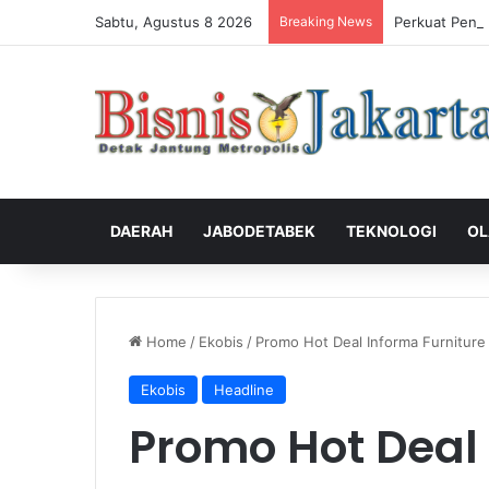
Sabtu, Agustus 8 2026
Breaking News
Perkuat Peng
DAERAH
JABODETABEK
TEKNOLOGI
OL
Home
/
Ekobis
/
Promo Hot Deal Informa Furniture
Ekobis
Headline
Promo Hot Deal 