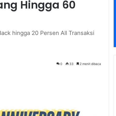
ang Hingga 60
Back hingga 20 Persen All Transaksi
0
33
2 menit dibaca