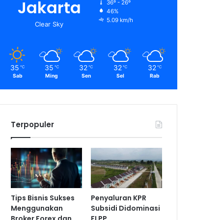
Jakarta
36º - 26º
46%
5.09 km/h
Clear Sky
35
35
32
32
32
℃
℃
℃
℃
℃
Sab
Ming
Sen
Sel
Rab
Terpopuler
Tips Bisnis Sukses
Penyaluran KPR
Menggunakan
Subsidi Didominasi
Broker Forex dan
FLPP