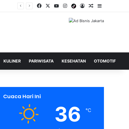
Facebook
X
YouTube
Instagram
Tiktok
Log In
Shuffle Berita
Sidebar
KULINER
PARIWISATA
KESEHATAN
OTOMOTIF
Cuaca Hari Ini
36
℃