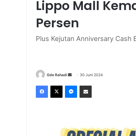
Lippo Mall Kem
Persen
Plus Kejutan Anniversary Cash 
Gde Rahadi
S
30 Juni 2024
e
Facebook
X
Messenger
Share via Email
n
d
a
n
e
m
a