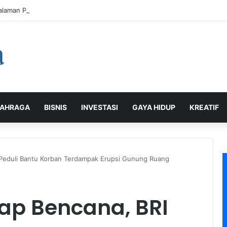
alaman Pelanggan, PLN Icon Plus Sabet Tiga Penghargaan CCW 2026
AHRAGA
BISNIS
INVESTASI
GAYA HIDUP
KREATIF
Peduli Bantu Korban Terdampak Erupsi Gunung Ruang
ap Bencana, BRI