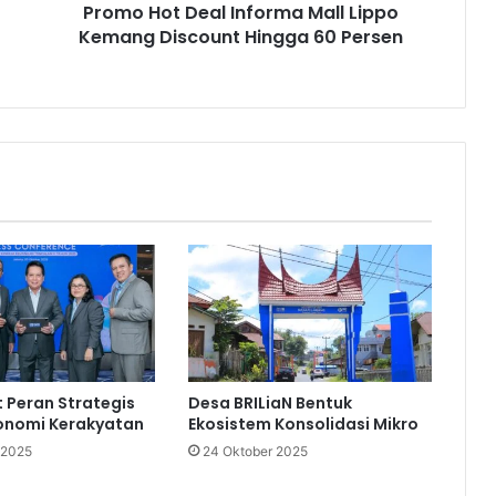
Promo Hot Deal Informa Mall Lippo
e
Kemang Discount Hingga 60 Persen
a
l
I
n
f
o
r
m
a
M
a
l
l
L
i
p
t Peran Strategis
Desa BRILiaN Bentuk
p
onomi Kerakyatan
Ekosistem Konsolidasi Mikro
o
 2025
24 Oktober 2025
K
e