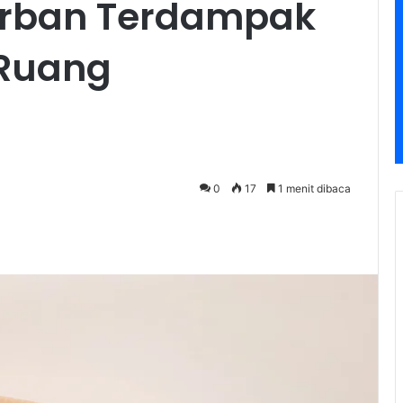
orban Terdampak
 Ruang
0
17
1 menit dibaca