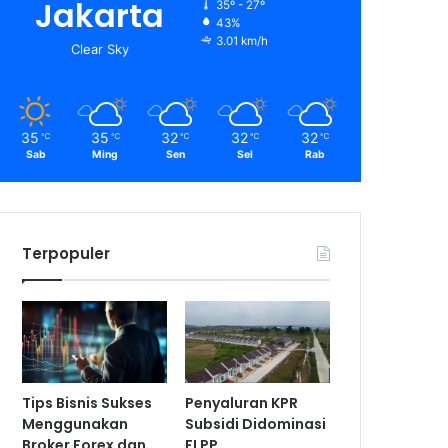
Jakarta
35º - 27º
43%
3.01 km/h
Clear Sky
35
35
32
32
32
℃
℃
℃
℃
℃
Sab
Ming
Sen
Sel
Rab
Terpopuler
Tips Bisnis Sukses
Penyaluran KPR
Menggunakan
Subsidi Didominasi
Broker Forex dan
FLPP