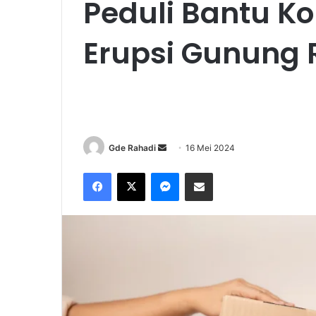
Peduli Bantu K
Erupsi Gunung
Gde Rahadi
S
16 Mei 2024
e
Facebook
X
Messenger
Share via Email
n
d
a
n
e
m
a
i