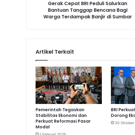
Gerak Cepat BRI Peduli Salurkan
t
Bantuan Tanggap Bencana Bagi
B
R
Warga Terdampak Banjir di Sumbar
I
P
e
d
u
Artikel Terkait
l
i
S
a
l
u
r
k
a
Pemerintah Tegaskan
BRI Perkua
n
Stabilitas Ekonomi dan
Dorong Ek
B
Perkuat Reformasi Pasar
30 Oktober
a
Modal
n
1 Februari 2026