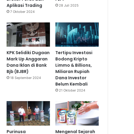
Aplikasi Trading
28 Juli 2025
7 Oktober 2024
KPK Selidiki Dugaan
Tertipu Investasi
Mark Up Anggaran
Bodong Kripto
Dana Iklan di Bank
Limmo & Billions,
Bjb (BJBR)
Miliaran Rupiah
Dana Investor
18 September 2024
Belum Kembali
21 Oktober 2024
Purinusa
Mengenal Sejarah