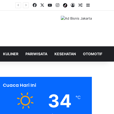
Facebook
X
YouTube
Instagram
Tiktok
Log In
Shuffle Berita
Sidebar
KULINER
PARIWISATA
KESEHATAN
OTOMOTIF
Cuaca Hari Ini
34
℃