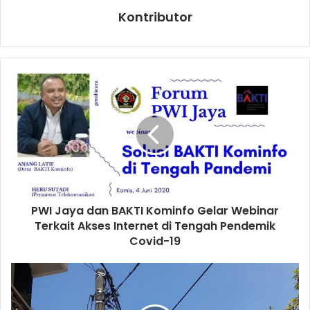
Kontributor
P
W
I
J
a
y
a
d
a
PWI Jaya dan BAKTI Kominfo Gelar Webinar
n
Terkait Akses Internet di Tengah Pendemik
B
A
Covid-19
K
T
P
I
e
K
r