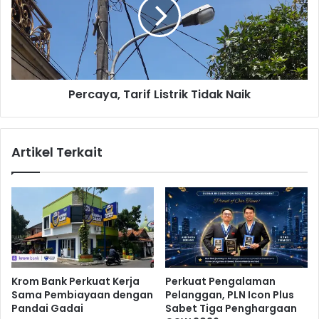
o
c
m
a
i
y
n
a
f
,
o
T
G
Percaya, Tarif Listrik Tidak Naik
a
e
r
l
i
a
f
Artikel Terkait
r
L
W
i
e
s
b
t
i
r
n
i
a
k
r
T
T
i
Krom Bank Perkuat Kerja
Perkuat Pengalaman
e
d
Sama Pembiayaan dengan
Pelanggan, PLN Icon Plus
r
a
Pandai Gadai
Sabet Tiga Penghargaan
k
k