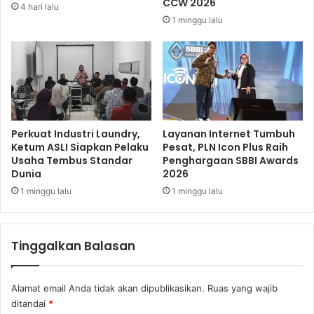
CCW 2026
4 hari lalu
a
N
1 minggu lalu
i
a
t
i
A
k
k
s
e
s
I
Perkuat Industri Laundry,
Layanan Internet Tumbuh
n
Ketum ASLI Siapkan Pelaku
Pesat, PLN Icon Plus Raih
t
Usaha Tembus Standar
Penghargaan SBBI Awards
Dunia
2026
e
r
1 minggu lalu
1 minggu lalu
n
e
t
Tinggalkan Balasan
d
i
T
Alamat email Anda tidak akan dipublikasikan.
Ruas yang wajib
e
ditandai
*
n