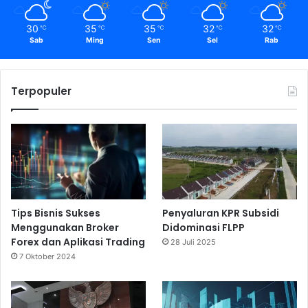
30
35
35
32
32
℃
℃
℃
℃
℃
Sab
Ming
Sen
Sel
Rab
Terpopuler
Tips Bisnis Sukses
Penyaluran KPR Subsidi
Menggunakan Broker
Didominasi FLPP
Forex dan Aplikasi Trading
28 Juli 2025
7 Oktober 2024