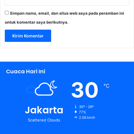
Simpan nama, email, dan situs web saya pada peramban ini
untuk komentar saya berikutnya.
Cuaca Hari Ini
30
℃
Jakarta
30º - 26º
77%
2.58 km/h
Scattered Clouds