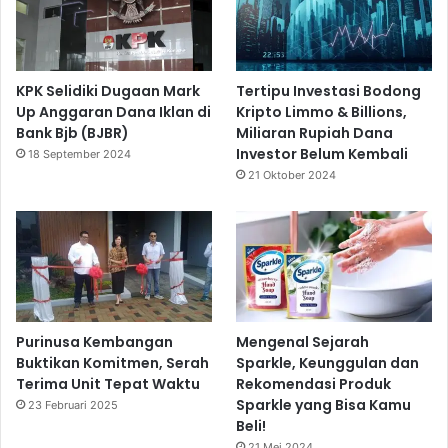
KPK Selidiki Dugaan Mark
Tertipu Investasi Bodong
Up Anggaran Dana Iklan di
Kripto Limmo & Billions,
Bank Bjb (BJBR)
Miliaran Rupiah Dana
Investor Belum Kembali
18 September 2024
21 Oktober 2024
Purinusa Kembangan
Mengenal Sejarah
Buktikan Komitmen, Serah
Sparkle, Keunggulan dan
Terima Unit Tepat Waktu
Rekomendasi Produk
Sparkle yang Bisa Kamu
23 Februari 2025
Beli!
21 Mei 2024