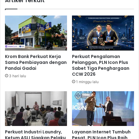
Artikel Terkait
o
S
r
e
a
d
n
i
P
a
e
k
r
a
e
n
k
Krom Bank Perkuat Kerja
Perkuat Pengalaman
P
o
Sama Pembiayaan dengan
Pelanggan, PLN Icon Plus
e
n
Pandai Gadai
Sabet Tiga Penghargaan
m
o
CCW 2026
3 hari lalu
b
m
1 minggu lalu
i
i
a
a
y
n
a
I
a
n
n
d
S
o
u
n
Perkuat Industri Laundry,
Layanan Internet Tumbuh
b
e
Ketum ASLI Siapkan Pelaku
Pesat, PLN Icon Plus Raih