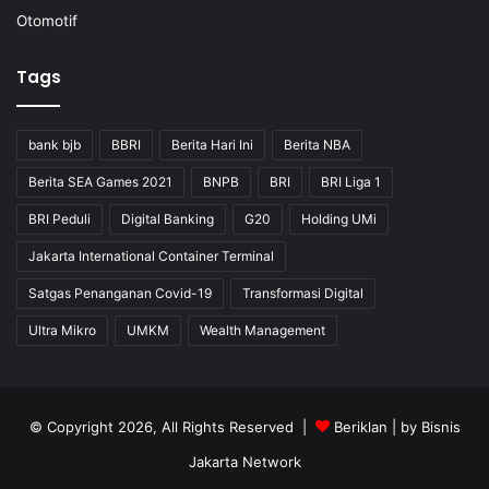
Otomotif
Tags
bank bjb
BBRI
Berita Hari Ini
Berita NBA
Berita SEA Games 2021
BNPB
BRI
BRI Liga 1
BRI Peduli
Digital Banking
G20
Holding UMi
Jakarta International Container Terminal
Satgas Penanganan Covid-19
Transformasi Digital
Ultra Mikro
UMKM
Wealth Management
© Copyright 2026, All Rights Reserved |
Beriklan
| by
Bisnis
Jakarta Network