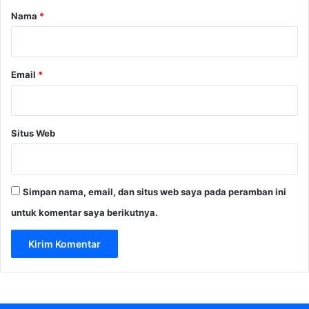
a
r
Nama
*
n
*
s
p
a
Email
*
r
a
n
s
Situs Web
i
L
e
m
Simpan nama, email, dan situs web saya pada peramban ini
b
a
untuk komentar saya berikutnya.
g
a