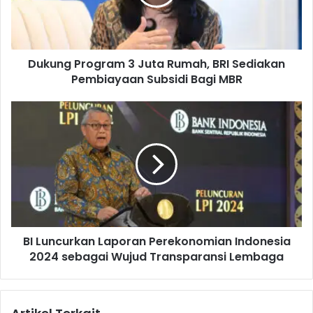
g
P
r
o
Dukung Program 3 Juta Rumah, BRI Sediakan
g
Pembiayaan Subsidi Bagi MBR
r
a
m
B
3
I
J
L
u
u
t
n
a
c
R
u
u
r
m
k
a
BI Luncurkan Laporan Perekonomian Indonesia
a
h
2024 sebagai Wujud Transparansi Lembaga
n
,
L
B
a
R
p
I