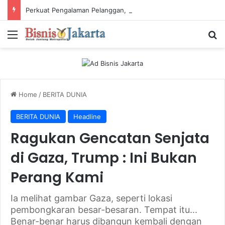
Perkuat Pengalaman Pelanggan, PLN Icon Plus Sabet Tiga Penghargaan CCW 2026
Menu
Ca
Home
/
BERITA DUNIA
BERITA DUNIA
Headline
Ragukan Gencatan Senjata
di Gaza, Trump : Ini Bukan
Perang Kami
Ia melihat gambar Gaza, seperti lokasi
pembongkaran besar-besaran. Tempat itu...
Benar-benar harus dibangun kembali dengan