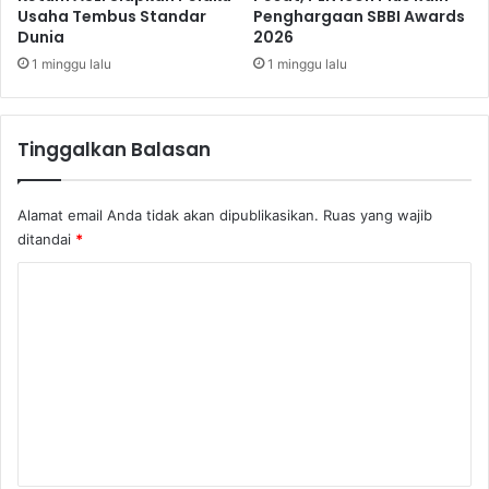
s
Usaha Tembus Standar
Penghargaan SBBI Awards
s
Dunia
2026
i
i
d
a
1 minggu lalu
1 minggu lalu
i
2
B
0
a
2
Tinggalkan Balasan
g
4
i
s
M
e
Alamat email Anda tidak akan dipublikasikan.
Ruas yang wajib
B
b
ditandai
*
R
a
g
K
a
o
i
W
m
u
e
j
u
n
d
t
T
r
a