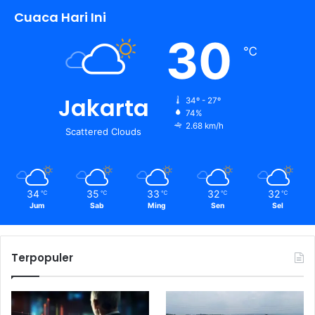
Cuaca Hari Ini
30
℃
Jakarta
34º - 27º
74%
2.68 km/h
Scattered Clouds
34
35
33
32
32
℃
℃
℃
℃
℃
Jum
Sab
Ming
Sen
Sel
Terpopuler