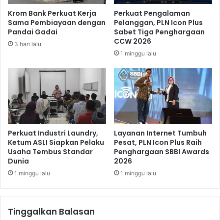
t
l
Krom Bank Perkuat Kerja
Perkuat Pengalaman
m
i
Sama Pembiayaan dengan
Pelanggan, PLN Icon Plus
a
h
Pandai Gadai
Sabet Tiga Penghargaan
w
N
CCW 2026
3 hari lalu
a
a
1 minggu lalu
t
f
i
s
d
u
a
B
n
i
R
n
a
a
d
t
Perkuat Industri Laundry,
Layanan Internet Tumbuh
e
Ketum ASLI Siapkan Pelaku
Pesat, PLN Icon Plus Raih
a
Usaha Tembus Standar
Penghargaan SBBI Awards
n
n
Dunia
2026
I
g
n
1 minggu lalu
1 minggu lalu
t
e
n
Tinggalkan Balasan