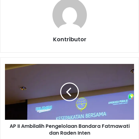
Kontributor
A
P
I
I
A
m
b
i
l
AP II Ambilalih Pengelolaan Bandara Fatmawati
a
dan Raden Inten
l
i