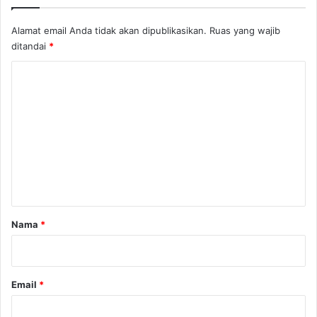
Alamat email Anda tidak akan dipublikasikan.
Ruas yang wajib
ditandai
*
K
o
m
e
n
t
a
r
Nama
*
*
Email
*