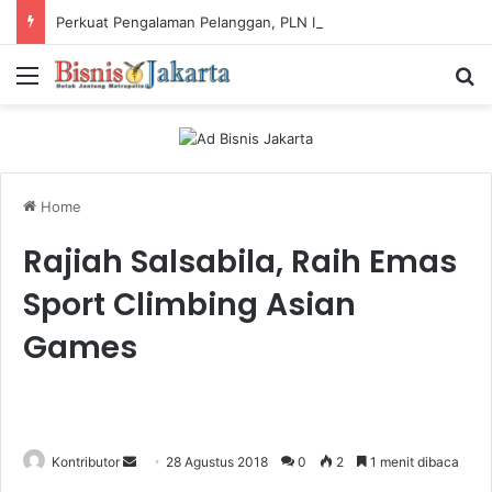
Perkuat Pengalaman Pelanggan, PLN Icon Plus Sabet Tiga Penghargaan CCW 2026
Menu
Ca
Home
Rajiah Salsabila, Raih Emas
Sport Climbing Asian
Games
Kontributor
S
28 Agustus 2018
0
2
1 menit dibaca
e