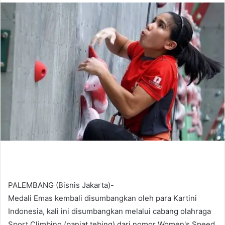
n
d
a
n
e
m
a
i
l
PALEMBANG (Bisnis Jakarta)-
Medali Emas kembali disumbangkan oleh para Kartini
Indonesia, kali ini disumbangkan melalui cabang olahraga
Sport Climbing (panjat tebing) dari nomor Women's Speed