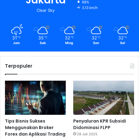
68%
3.13 km/h
Clear Sky
31
35
32
32
32
℃
℃
℃
℃
℃
Jum
Sab
Ming
Sen
Sel
Terpopuler
Tips Bisnis Sukses
Penyaluran KPR Subsidi
Menggunakan Broker
Didominasi FLPP
Forex dan Aplikasi Trading
28 Juli 2025