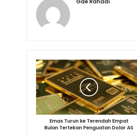
Gde Rahadi
E
m
a
s
T
u
r
u
n
Emas Turun ke Terendah Empat
k
Bulan Tertekan Penguatan Dolar AS
e
T