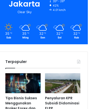
Jakarta
35º - 26º
42%
4.01 km/h
Clear Sky
35
35
32
32
32
℃
℃
℃
℃
℃
Sab
Ming
Sen
Sel
Rab
Terpopuler
Tips Bisnis Sukses
Penyaluran KPR
Menggunakan
Subsidi Didominasi
Broker Forex dan
FLPP