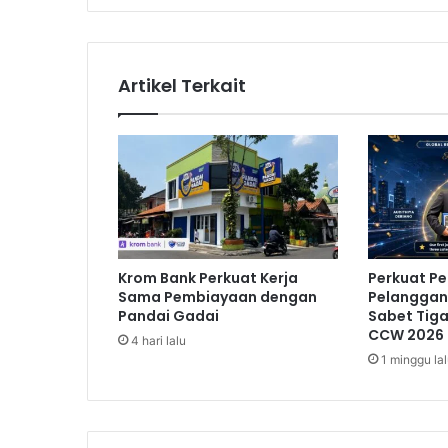
e
r
e
n
Artikel Terkait
d
a
h
E
m
p
a
t
B
Krom Bank Perkuat Kerja
Perkuat P
u
Sama Pembiayaan dengan
Pelanggan,
l
Pandai Gadai
Sabet Tig
a
CCW 2026
4 hari lalu
n
1 minggu la
T
e
r
t