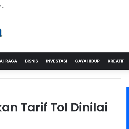
alaman Pelanggan, PLN Icon Plus Sabet Tiga Penghargaan CCW 2026
AHRAGA
BISNIS
INVESTASI
GAYA HIDUP
KREATIF
n Tarif Tol Dinilai