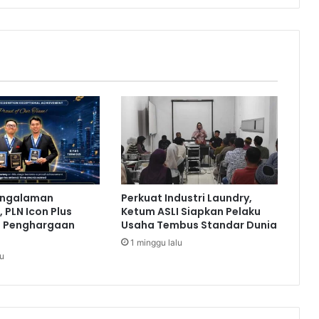
d
i
a
E
n
e
r
g
i
B
e
r
s
engalaman
Perkuat Industri Laundry,
i
 PLN Icon Plus
Ketum ASLI Siapkan Pelaku
h
a Penghargaan
Usaha Tembus Standar Dunia
d
1 minggu lalu
a
lu
n
B
e
r