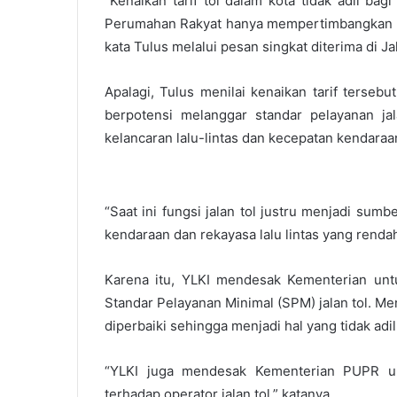
“Kenaikan tarif tol dalam kota tidak adil 
Perumahan Rakyat hanya mempertimbangkan kepe
kata Tulus melalui pesan singkat diterima di Ja
Apalagi, Tulus menilai kenaikan tarif tersebu
berpotensi melanggar standar pelayanan jala
kelancaran lalu-lintas dan kecepatan kendaraan 
“Saat ini fungsi jalan tol justru menjadi su
kendaraan dan rekayasa lalu lintas yang renda
Karena itu, YLKI mendesak Kementerian unt
Standar Pelayanan Minimal (SPM) jalan tol. Me
diperbaiki sehingga menjadi hal yang tidak ad
“YLKI juga mendesak Kementerian PUPR u
terhadap operator jalan tol,” katanya.