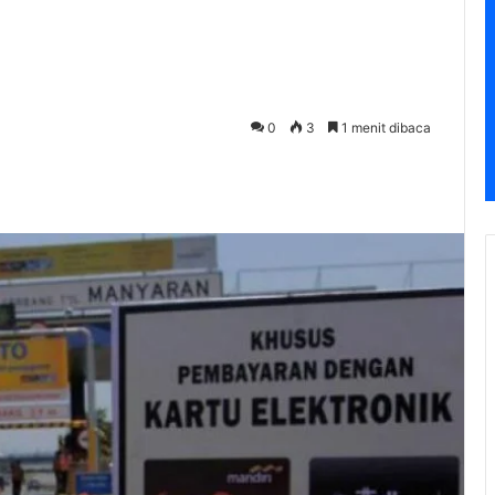
0
3
1 menit dibaca