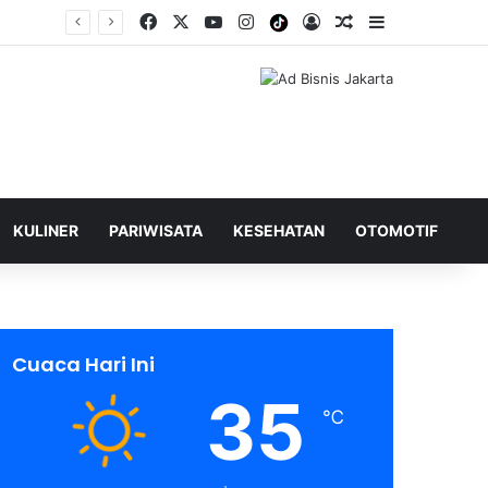
Facebook
X
YouTube
Instagram
Tiktok
Log In
Shuffle Berita
Sidebar
KULINER
PARIWISATA
KESEHATAN
OTOMOTIF
Cuaca Hari Ini
35
℃