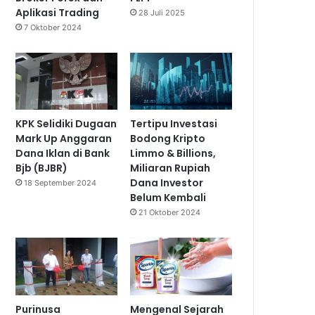
Aplikasi Trading
28 Juli 2025
7 Oktober 2024
KPK Selidiki Dugaan
Tertipu Investasi
Mark Up Anggaran
Bodong Kripto
Dana Iklan di Bank
Limmo & Billions,
Bjb (BJBR)
Miliaran Rupiah
Dana Investor
18 September 2024
Belum Kembali
21 Oktober 2024
Purinusa
Mengenal Sejarah