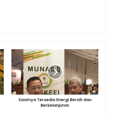
S
a
a
t
n
y
a
T
e
Saatnya Tersedia Energi Bersih dan
r
Berkelanjutan
s
e