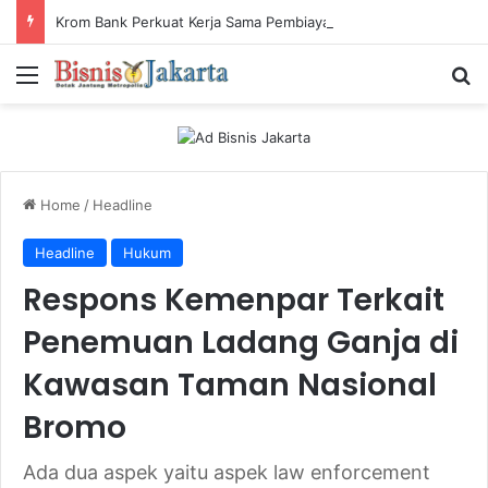
Krom Bank Perkuat Kerja Sama Pembiayaan dengan Pandai Gadai
Menu
Ca
Home
/
Headline
Headline
Hukum
Respons Kemenpar Terkait
Penemuan Ladang Ganja di
Kawasan Taman Nasional
Bromo
Ada dua aspek yaitu aspek law enforcement