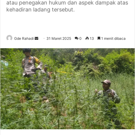
atau penegakan hukum dan aspek dampak atas
kehadiran ladang tersebut.
Gde Rahadi
S
31 Maret 2025
0
13
1 menit dibaca
e
n
d
a
n
e
m
a
i
l