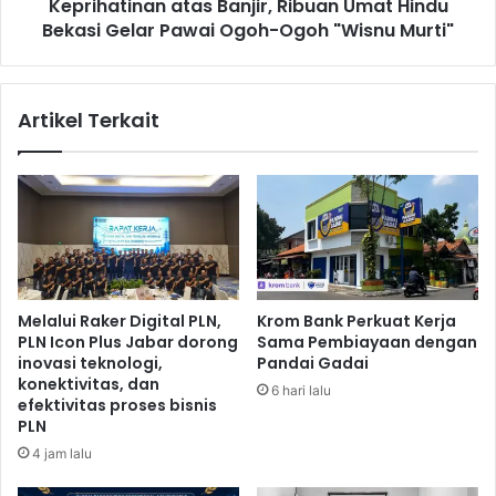
Keprihatinan atas Banjir, Ribuan Umat Hindu
a
n
r
Bekasi Gelar Pawai Ogoh-Ogoh "Wisnu Murti"
a
a
n
n
a
T
t
Artikel Terkait
e
a
r
s
k
B
e
a
n
n
d
j
a
i
l
r
i
,
Melalui Raker Digital PLN,
Krom Bank Perkuat Kerja
R
PLN Icon Plus Jabar dorong
Sama Pembiayaan dengan
i
inovasi teknologi,
Pandai Gadai
b
konektivitas, dan
6 hari lalu
u
efektivitas proses bisnis
a
PLN
n
4 jam lalu
U
m