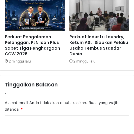
a
t
H
i
n
Perkuat Pengalaman
Perkuat Industri Laundry,
d
Pelanggan, PLN Icon Plus
Ketum ASLI Siapkan Pelaku
u
Sabet Tiga Penghargaan
Usaha Tembus Standar
B
CCW 2026
Dunia
e
2 minggu lalu
2 minggu lalu
k
a
s
i
Tinggalkan Balasan
G
e
l
Alamat email Anda tidak akan dipublikasikan.
Ruas yang wajib
a
ditandai
*
r
P
K
a
o
w