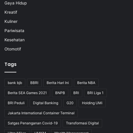
Gaya Hidup
Kreatif
Kuliner
Pariwisata
Kesehatan
Otomotif
Tags
bank bjb
BBRI
Berita Hari Ini
Berita NBA
Berita SEA Games 2021
BNPB
BRI
BRI Liga 1
BRI Peduli
Digital Banking
G20
Holding UMi
Jakarta International Container Terminal
Satgas Penanganan Covid-19
Transformasi Digital