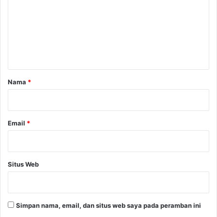
a
m
i
e
O
n
g
o
t
h
a
-
O
r
Nama
*
g
*
o
h
"
Email
*
W
i
s
n
Situs Web
u
M
u
r
Simpan nama, email, dan situs web saya pada peramban ini
t