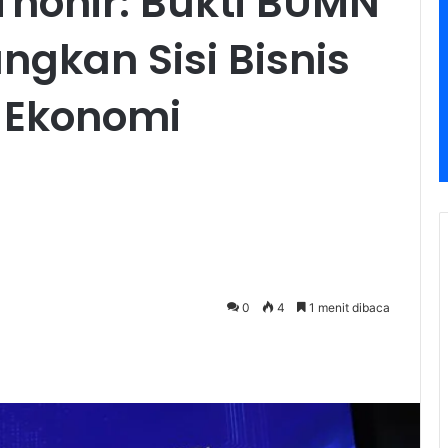
 Thohir: Bukti BUMN
kan Sisi Bisnis
r Ekonomi
0
4
1 menit dibaca