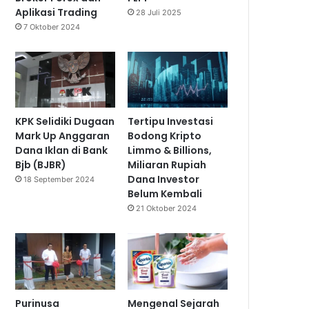
Aplikasi Trading
28 Juli 2025
7 Oktober 2024
KPK Selidiki Dugaan
Tertipu Investasi
Mark Up Anggaran
Bodong Kripto
Dana Iklan di Bank
Limmo & Billions,
Bjb (BJBR)
Miliaran Rupiah
Dana Investor
18 September 2024
Belum Kembali
21 Oktober 2024
Purinusa
Mengenal Sejarah