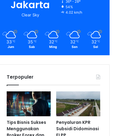
Jakarta
36º - 28º
54%
4.02 km/h
Clear Sky
33
35
32
32
32
℃
℃
℃
℃
℃
Jum
Sab
Ming
Sen
Sel
Terpopuler
Tips Bisnis Sukses
Penyaluran KPR
Menggunakan
Subsidi Didominasi
Broker Forex dan
FLPP