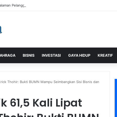
alaman Pelanggan, PLN Icon Plus Sabet Tiga Penghargaan CCW 2026
AHRAGA
BISNIS
INVESTASI
GAYA HIDUP
KREATIF
, Erick Thohir: Bukti BUMN Mampu Seimbangkan Sisi Bisnis dan
 61,5 Kali Lipat