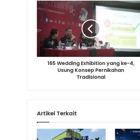
1
6
5
W
e
d
d
i
n
165 Wedding Exhibition yang ke-4,
g
Usung Konsep Pernikahan
E
x
Tradisional
h
i
b
i
t
Artikel Terkait
i
o
n
y