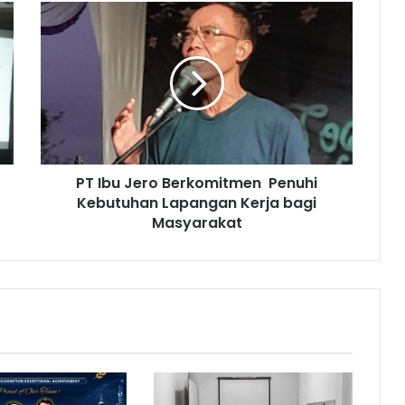
P
T
I
b
u
J
e
r
o
PT Ibu Jero Berkomitmen Penuhi
B
Kebutuhan Lapangan Kerja bagi
e
r
Masyarakat
k
o
m
i
t
m
e
n