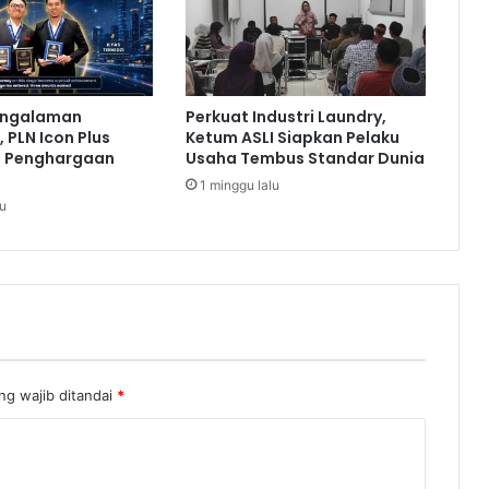
P
e
n
u
h
engalaman
Perkuat Industri Laundry,
i
 PLN Icon Plus
Ketum ASLI Siapkan Pelaku
K
a Penghargaan
Usaha Tembus Standar Dunia
e
1 minggu lalu
b
lu
u
t
u
h
a
n
L
a
p
ng wajib ditandai
*
a
n
g
a