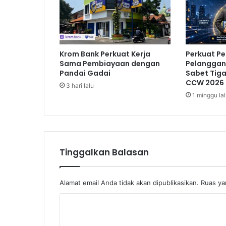
a
n
g
k
e
Krom Bank Perkuat Kerja
Perkuat P
-
Sama Pembiayaan dengan
Pelanggan,
4
Pandai Gadai
Sabet Tig
,
CCW 2026
3 hari lalu
U
1 minggu la
s
u
n
g
K
Tinggalkan Balasan
o
n
s
e
Alamat email Anda tidak akan dipublikasikan.
Ruas ya
p
K
P
e
o
r