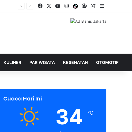
Facebook
X
YouTube
Instagram
Tiktok
Log In
Shuffle Berita
Sidebar
KULINER
PARIWISATA
KESEHATAN
OTOMOTIF
Cuaca Hari Ini
34
℃