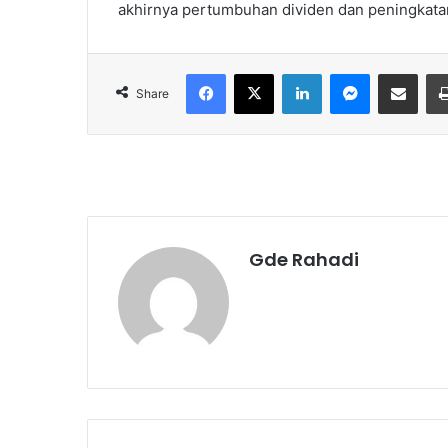
akhirnya pertumbuhan dividen dan peningkatan
Facebook
X
LinkedIn
Messenger
Share via Email
Share
Gde Rahadi