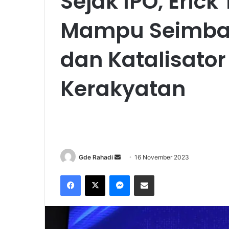
Sejak IPO, Erick
Mampu Seimbang
dan Katalisato
Kerakyatan
Gde Rahadi
S
16 November 2023
e
Facebook
X
Messenger
Share via Email
n
d
a
n