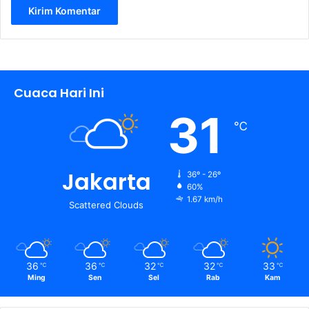
Cuaca Hari Ini
31
℃
Jakarta
36º - 26º
60%
1.67 km/h
Scattered Clouds
36
36
32
32
33
℃
℃
℃
℃
℃
Ming
Sen
Sel
Rab
Kam