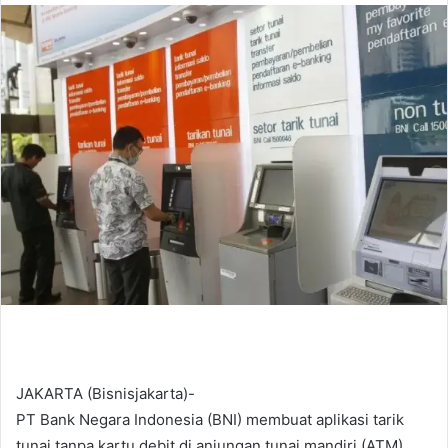
n
d
a
n
e
m
a
i
l
JAKARTA (Bisnisjakarta)-
PT Bank Negara Indonesia (BNI) membuat aplikasi tarik
tunai tanpa kartu debit di anjungan tunai mandiri (ATM)