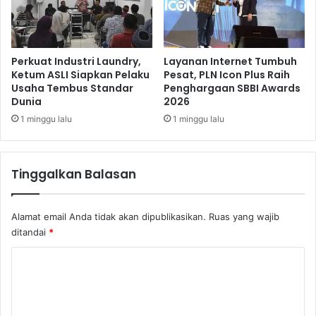
i
K
h
g
T
d
i
i
Perkuat Industri Laundry,
Layanan Internet Tumbuh
n
B
Ketum ASLI Siapkan Pelaku
Pesat, PLN Icon Plus Raih
g
Usaha Tembus Standar
Penghargaan SBBI Awards
e
Dunia
2026
g
k
i
a
1 minggu lalu
1 minggu lalu
s
i
Tinggalkan Balasan
Alamat email Anda tidak akan dipublikasikan.
Ruas yang wajib
ditandai
*
K
o
m