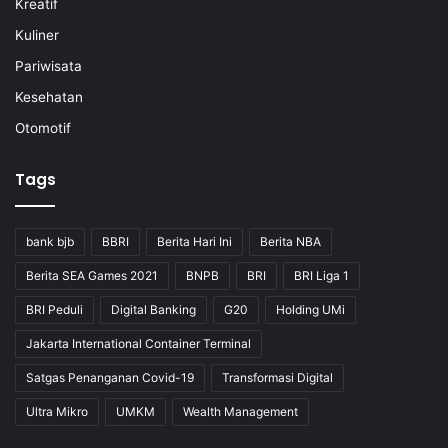
Kreatif
Kuliner
Pariwisata
Kesehatan
Otomotif
Tags
bank bjb
BBRI
Berita Hari Ini
Berita NBA
Berita SEA Games 2021
BNPB
BRI
BRI Liga 1
BRI Peduli
Digital Banking
G20
Holding UMi
Jakarta International Container Terminal
Satgas Penanganan Covid-19
Transformasi Digital
Ultra Mikro
UMKM
Wealth Management