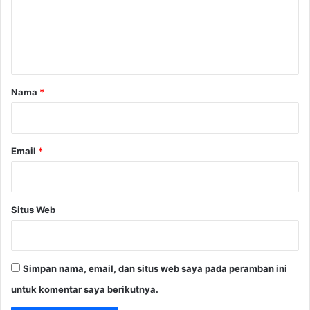
e
n
t
a
r
Nama
*
*
Email
*
Situs Web
Simpan nama, email, dan situs web saya pada peramban ini
untuk komentar saya berikutnya.