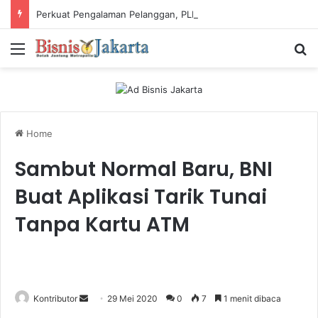
Perkuat Pengalaman Pelanggan, PLN Icon Plus Sabet Tiga Penghargaan CCW 2026
Menu
Ca
Home
Sambut Normal Baru, BNI
Buat Aplikasi Tarik Tunai
Tanpa Kartu ATM
Kontributor
S
29 Mei 2020
0
7
1 menit dibaca
e