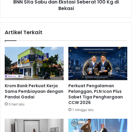
i
BNN Sita Sabu dan Ekstasi Seberat 100 Kg di
b
f
Bekasi
u
C
d
o
a
v
n
Artikel Terkait
i
E
d
k
-
s
1
t
9
a
d
s
i
i
J
S
a
e
Krom Bank Perkuat Kerja
Perkuat Pengalaman
k
b
Sama Pembiayaan dengan
Pelanggan, PLN Icon Plus
a
e
Pandai Gadai
Sabet Tiga Penghargaan
r
r
CCW 2026
5 hari lalu
t
a
1 minggu lalu
a
t
M
1
a
0
s
0