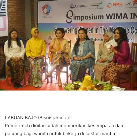
d
a
n
e
m
a
i
l
LABUAN BAJO (Bisnisjakarta)-
Pemerintah dinilai sudah memberikan kesempatan dan
peluang bagi wanita untuk bekerja di sektor maritim