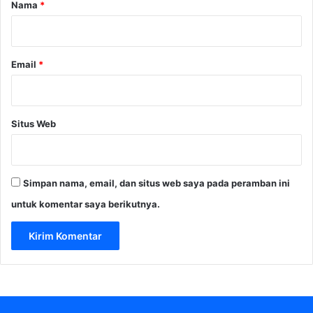
r
Nama
*
*
Email
*
Situs Web
Simpan nama, email, dan situs web saya pada peramban ini
untuk komentar saya berikutnya.