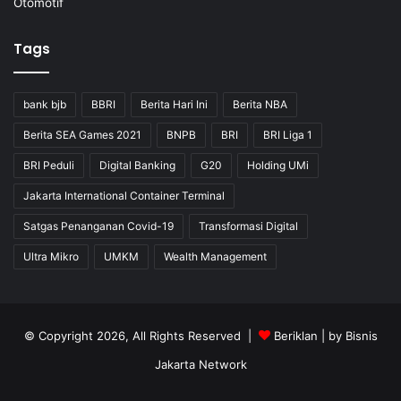
Otomotif
Tags
bank bjb
BBRI
Berita Hari Ini
Berita NBA
Berita SEA Games 2021
BNPB
BRI
BRI Liga 1
BRI Peduli
Digital Banking
G20
Holding UMi
Jakarta International Container Terminal
Satgas Penanganan Covid-19
Transformasi Digital
Ultra Mikro
UMKM
Wealth Management
© Copyright 2026, All Rights Reserved |
Beriklan
| by
Bisnis
Jakarta Network