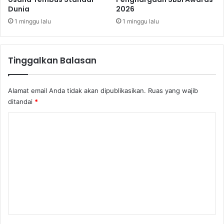
Dunia
2026
b
e
o
B
1 minggu lalu
1 minggu lalu
j
o
a
r
o
Tinggalkan Balasan
b
u
d
Alamat email Anda tidak akan dipublikasikan.
Ruas yang wajib
u
ditandai
*
r
K
o
m
e
n
t
a