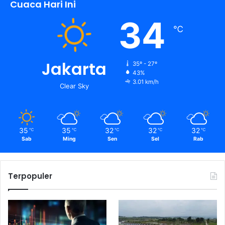
Cuaca Hari Ini
34
℃
Jakarta
35º - 27º
43%
3.01 km/h
Clear Sky
35
35
32
32
32
℃
℃
℃
℃
℃
Sab
Ming
Sen
Sel
Rab
Terpopuler