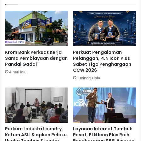
a
n
n
g
g
k
P
r
e
a
r
k
k
K
e
u
Krom Bank Perkuat Kerja
Perkuat Pengalaman
r
n
Sama Pembiayaan dengan
Pelanggan, PLN Icon Plus
e
j
Pandai Gadai
Sabet Tiga Penghargaan
t
u
CCW 2026
4 hari lalu
a
n
1 minggu lalu
a
g
p
a
i
n
a
W
n
i
d
s
i
m
K
a
Perkuat Industri Laundry,
Layanan Internet Tumbuh
a
n
Ketum ASLI Siapkan Pelaku
Pesat, PLN Icon Plus Raih
m
Usaha Tembus Standar
Penghargaan SBBI Awards
k