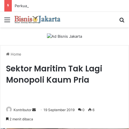
Perkuat Industri Laundry, Ketum ASLI Siapkan Pelaku Usaha Tembus Standar Dunia
Menu
Ca
Home
Sektor Maritim Tak Lagi
Monopoli Kaum Pria
Kontributor
S
19 September 2019
0
6
e
2 menit dibaca
n