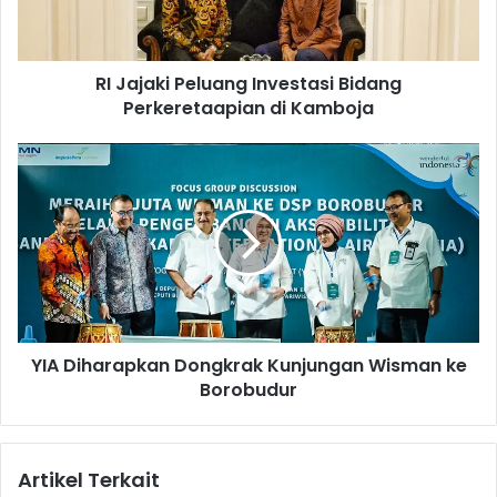
k
i
P
RI Jajaki Peluang Investasi Bidang
e
Perkeretaapian di Kamboja
l
u
a
Y
n
I
g
A
I
D
n
i
v
h
e
a
s
r
t
a
a
YIA Diharapkan Dongkrak Kunjungan Wisman ke
p
s
Borobudur
k
i
a
B
n
i
D
Artikel Terkait
d
o