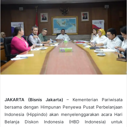
d
a
n
e
m
a
i
l
JAKARTA (Bisnis Jakarta)
– Kementerian Pariwisata
bersama dengan Himpunan Penyewa Pusat Perbelanjaan
Indonesia (Hippindo) akan menyelenggarakan acara Hari
Belanja Diskon Indonesia (HBD Indonesia) untuk