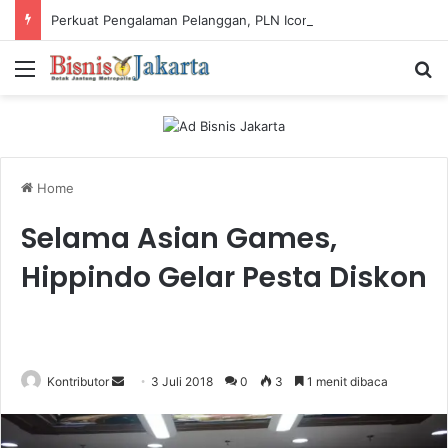
Perkuat Pengalaman Pelanggan, PLN Icon Plus Sabet Tiga Penghargaan CCW 2026
Menu
Ca
Home
Selama Asian Games,
Hippindo Gelar Pesta Diskon
Kontributor
S
3 Juli 2018
0
3
1 menit dibaca
e
n