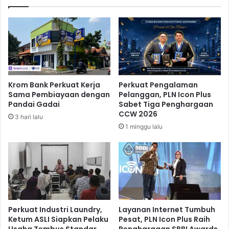
r
s
B
a
u
M
a
e
t
n
T
j
i
a
g
d
Krom Bank Perkuat Kerja
Perkuat Pengalaman
a
i
Sama Pembiayaan dengan
Pelanggan, PLN Icon Plus
P
I
Pandai Gadai
Sabet Tiga Penghargaan
r
n
CCW 2026
3 hari lalu
o
v
1 minggu lalu
g
e
r
s
a
t
m
o
S
r
t
P
r
r
a
o
Perkuat Industri Laundry,
Layanan Internet Tumbuh
t
y
Ketum ASLI Siapkan Pelaku
Pesat, PLN Icon Plus Raih
e
Usaha Tembus Standar
Penghargaan SBBI Awards
e