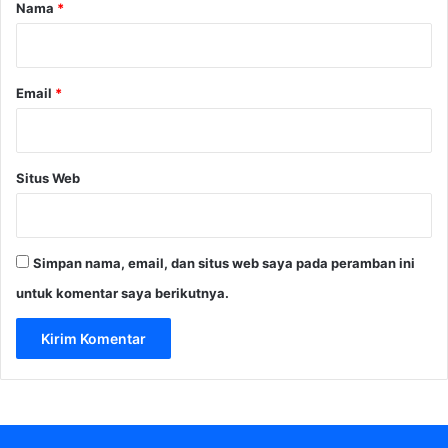
r
Nama
*
*
Email
*
Situs Web
Simpan nama, email, dan situs web saya pada peramban ini
untuk komentar saya berikutnya.