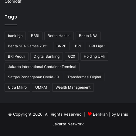
Otomotif
Tags
bank bjb
BBRI
Berita Hari Ini
Berita NBA
Berita SEA Games 2021
BNPB
BRI
BRI Liga 1
BRI Peduli
Digital Banking
G20
Holding UMi
Jakarta International Container Terminal
Satgas Penanganan Covid-19
Transformasi Digital
Ultra Mikro
UMKM
Wealth Management
© Copyright 2026, All Rights Reserved |
Beriklan
| by
Bisnis
Jakarta Network