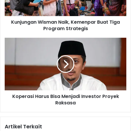
g
a
n
Kunjungan Wisman Naik, Kemenpar Buat Tiga
W
Program Strategis
i
s
m
K
a
o
n
p
N
e
a
r
i
a
k
s
,
i
K
H
e
Koperasi Harus Bisa Menjadi Investor Proyek
a
m
Raksasa
r
e
u
n
s
p
B
Artikel Terkait
a
i