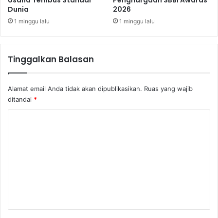
Dunia
2026
g
k
i
R
1 minggu lalu
1 minggu lalu
s
a
k
s
Tinggalkan Balasan
a
s
a
Alamat email Anda tidak akan dipublikasikan.
Ruas yang wajib
ditandai
*
K
o
m
e
n
t
a