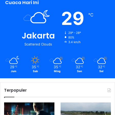
Cuaca Hari Ini
29
℃
Jakarta
29º - 28º
80%
3.4 km/h
Scattered Clouds
29
35
35
32
32
℃
℃
℃
℃
℃
Jum
Sab
Ming
Sen
Sel
Terpopuler