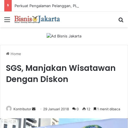
Perkuat Pengalaman Pelanggan, PLN Icon Plus Sabet Tiga Penghargaan CCW 2026
Menu
Ca
Home
SGS, Manjakan Wisatawan
Dengan Diskon
Kontributor
S
29 Januari 2018
0
12
1 menit dibaca
e
n