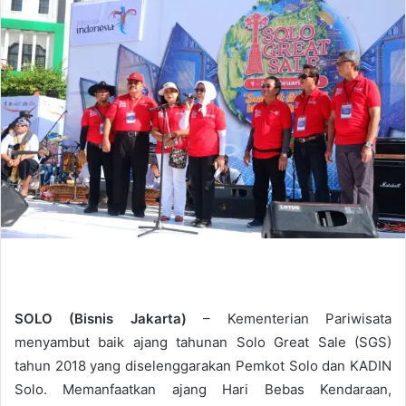
d
a
n
e
m
a
i
l
SOLO (Bisnis Jakarta)
– Kementerian Pariwisata
menyambut baik ajang tahunan Solo Great Sale (SGS)
tahun 2018 yang diselenggarakan Pemkot Solo dan KADIN
Solo. Memanfaatkan ajang Hari Bebas Kendaraan,