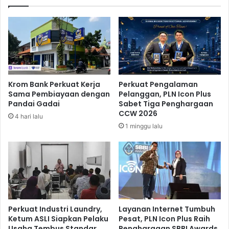
r
t
e
i
s
n
t
g
i
G
g
i
e
z
B
i
Krom Bank Perkuat Kerja
Perkuat Pengalaman
r
D
Sama Pembiayaan dengan
Pelanggan, PLN Icon Plus
a
i
Pandai Gadai
Sabet Tiga Penghargaan
n
D
CCW 2026
4 hari lalu
d
e
1 minggu lalu
A
p
w
o
a
k
r
D
d
i
n
i
l
Perkuat Industri Laundry,
Layanan Internet Tumbuh
a
Ketum ASLI Siapkan Pelaku
Pesat, PLN Icon Plus Raih
Usaha Tembus Standar
Penghargaan SBBI Awards
i