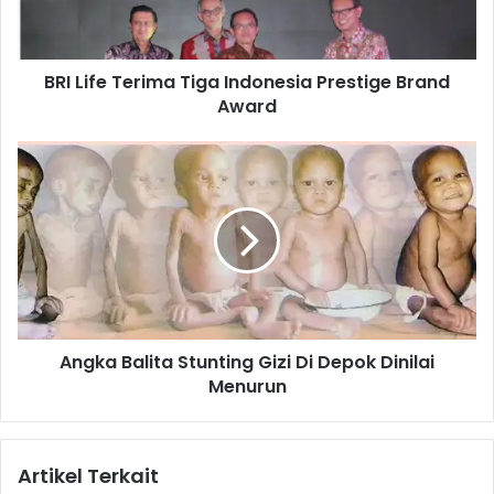
e
T
e
BRI Life Terima Tiga Indonesia Prestige Brand
r
Award
i
m
a
A
T
n
i
g
g
k
a
a
I
B
n
a
d
l
o
i
n
Angka Balita Stunting Gizi Di Depok Dinilai
t
e
Menurun
a
s
S
i
t
a
u
Artikel Terkait
P
n