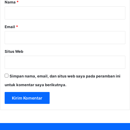
r
Nama
*
*
Email
*
Situs Web
Simpan nama, email, dan situs web saya pada peramban ini
untuk komentar saya berikutnya.