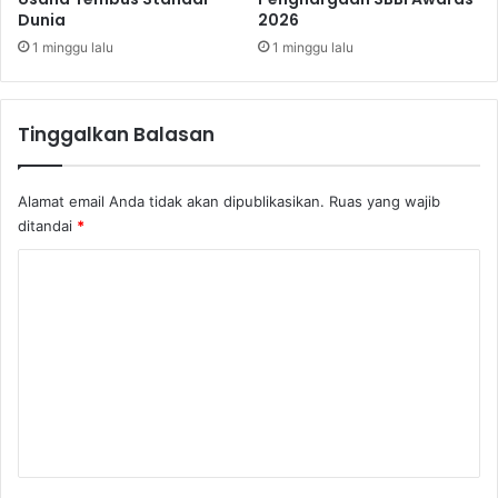
Dunia
2026
M
e
1 minggu lalu
1 minggu lalu
n
u
r
Tinggalkan Balasan
u
n
Alamat email Anda tidak akan dipublikasikan.
Ruas yang wajib
ditandai
*
K
o
m
e
n
t
a