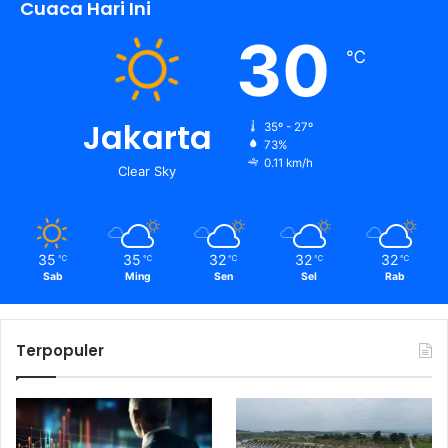
Cuaca Hari Ini
30
℃
Jakarta
35º - 27º
73%
0.11 km/h
Clear Sky
35
35
32
32
32
℃
℃
℃
℃
℃
Sab
Ming
Sen
Sel
Rab
Terpopuler