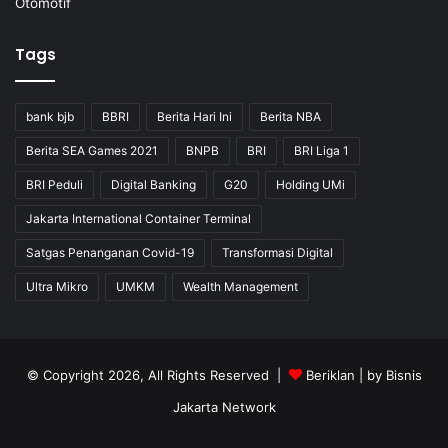
Otomotif
Tags
bank bjb
BBRI
Berita Hari Ini
Berita NBA
Berita SEA Games 2021
BNPB
BRI
BRI Liga 1
BRI Peduli
Digital Banking
G20
Holding UMi
Jakarta International Container Terminal
Satgas Penanganan Covid-19
Transformasi Digital
Ultra Mikro
UMKM
Wealth Management
© Copyright 2026, All Rights Reserved |
Beriklan
| by
Bisnis
Jakarta Network